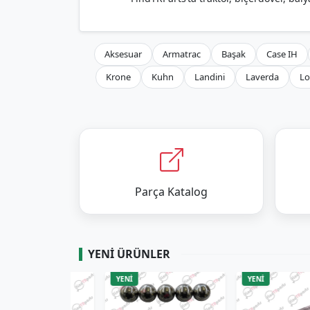
Aksesuar
Armatrac
Başak
Case IH
Krone
Kuhn
Landini
Laverda
Lo
Parça Katalog
YENI ÜRÜNLER
YENİ
YENİ