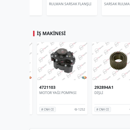
OMPA 8
RULMAN SARSAK FLANŞLI
SARSAK RULMANI
İŞ MAKINESI
84241615
4721103
BURÇ
MOTOR YAĞI POMPASI
2131
1
# NEW HOLLAND
# CNH CE