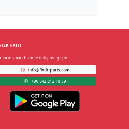
STEK HATTI
ularınız için bizimle iletişime geçin:
info@findtrparts.com
+90 542 212 18 59