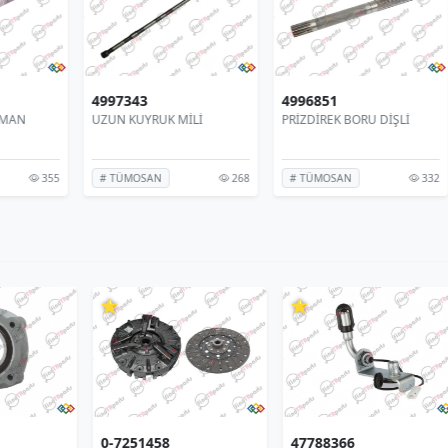
4997343
4996851
E3
UZUN KUYRUK MİLİ
PRİZDİREK BORU DİŞLİ
PO
355
268
332
# TÜMOSAN
# TÜMOSAN
#
⭐
⭐
⭐
0-7251458
47788366
90