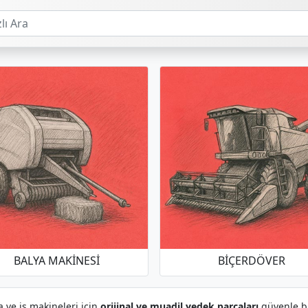
BALYA MAKINESI
BIÇERDÖVER
a ve iş makineleri için
orijinal ve muadil yedek parçaları
güvenle bul