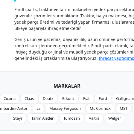
Findtrparts, traktör ve tarım makineleri yedek parça sektör
güvenilir çözümler sunmaktadır. Traktör, balya makinesi, biçe
yedek parça üretimi ve tedariği yapan firmamız, uluslararas
ülkeye başarıyla ihraç etmektedir.
Geniş ürün yelpazemiz; dayanıklılık, uzun ömür ve performan
kontrol süreçlerinden geçirilmektedir. Findtrparts olarak, t
ihtiyaç duyduğu orijinal ve muadil yedek parça çözümlerini h
genelindeki iş ortaklarımıza ulaştırıyoruz.
İhracat yaptığımı
MARKALAR
Cicoria
Claas
Deutz
Erkunt
Fiat
Ford
Gallignani
mbardini-Antor
Ls
Massey Ferguson
Mc Cormıck
MST
Steyr
Tarım Aletleri
Tümosan
Valtra
Welger