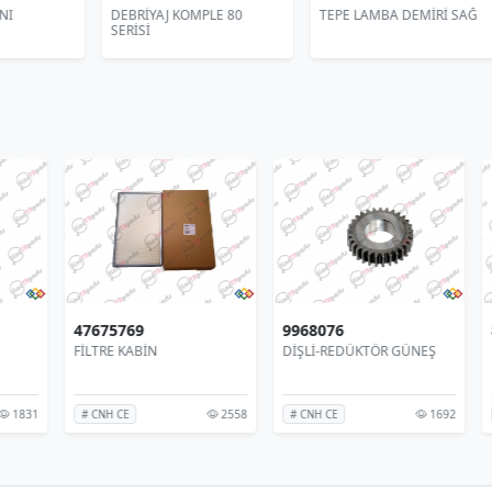
DEBRİYAJ KOMPLE 80
TEPE LAMBA DEMİRİ SAĞ
TE
SERİSİ
292894A1
47675769
99
DİŞLİ
FİLTRE KABİN
Dİ
252
1831
2558
# CNH CE
# CNH CE
# 