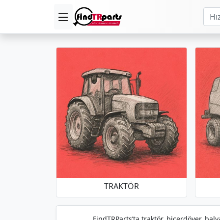
TRAKTÖR
FindTRParts’ta traktör, biçerdöver, baly