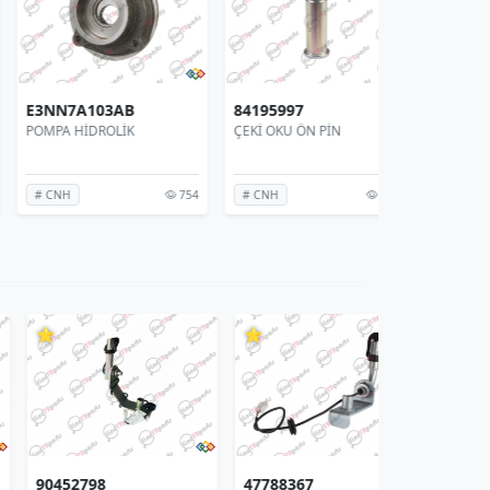
NN7A103AB
84195997
87387387
MPA HİDROLİK
ÇEKİ OKU ÖN PİN
DORTLU UYARI
754
2803
 CNH
# CNH
# CNH
⭐
⭐
452798
47788367
90452474