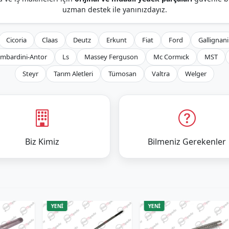
uzman destek ile yanınızdayız.
Cicoria
Claas
Deutz
Erkunt
Fiat
Ford
Gallignani
mbardini-Antor
Ls
Massey Ferguson
Mc Cormıck
MST
Steyr
Tarım Aletleri
Tümosan
Valtra
Welger
Biz Kimiz
Bilmeniz Gerekenler
YENİ
YENİ
Y