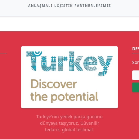
ANLAŞMALI LOJISTIK PARTNERLERIMIZ
DE
Sor
Türkiye'nin yedek parça gücünü
dünyaya taşıyoruz. Güvenilir
tedarik, global teslimat.