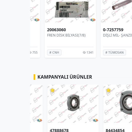
20063060
0-7257759
0
FREN DİSK BİLYASI(7/8)
DİŞLİ MİL- ŞANZIMAN
755
1341
# CNH
# TÜMOSAN
KAMPANYALI ÜRÜNLER
⭐
⭐
47888678
84434854