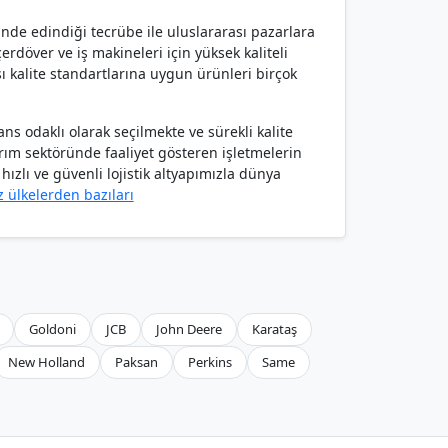
ünde edindiği tecrübe ile uluslararası pazarlara
rdöver ve iş makineleri için yüksek kaliteli
ı kalite standartlarına uygun ürünleri birçok
s odaklı olarak seçilmekte ve sürekli kalite
arım sektöründe faaliyet gösteren işletmelerin
ızlı ve güvenli lojistik altyapımızla dünya
z ülkelerden bazıları
Goldoni
JCB
John Deere
Karataş
New Holland
Paksan
Perkins
Same