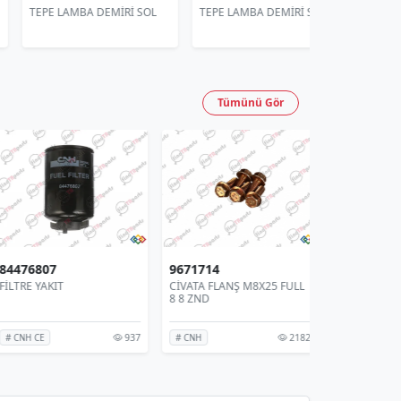
PE LAMBA DEMİRİ SOL
TEPE LAMBA DEMİRİ SOL
TEPE LAMBA D
Tümünü Gör
68076
84476807
9671714
ŞLİ-REDÜKTÖR GÜNEŞ
FİLTRE YAKIT
CİVATA FLANŞ 
8 8 ZND
1692
937
CNH CE
# CNH CE
# CNH