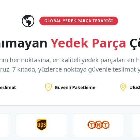
GLOBAL YEDEK PARÇA TEDARIĞI
anımayan
Yedek Parça
Ç
n her noktasına, en kaliteli yedek parçaları en hızl
oruz.
7 kıtada, yüzlerce noktaya
güvenle teslimat y
Teslimat
Güvenli Paketleme
Ulus