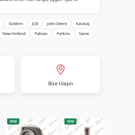
Goldoni
JCB
John Deere
Karataş
New Holland
Paksan
Perkins
Same
Bize Ulaşın
ENİ
YENİ
YENİ