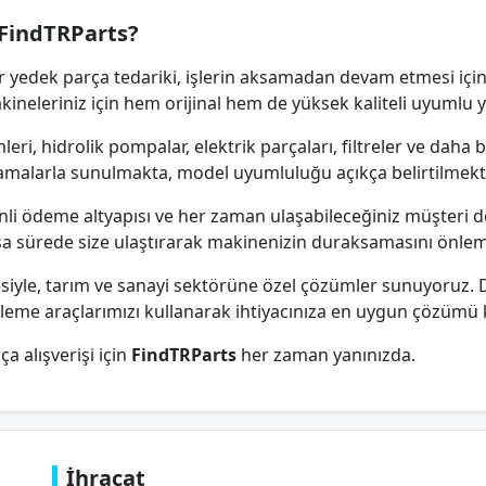
FindTRParts?
r yedek parça tedariki, işlerin aksamadan devam etmesi için
akineleriniz için hem orijinal hem de yüksek kaliteli uyumlu
eri, hidrolik pompalar, elektrik parçaları, filtreler ve daha
ıklamalarla sunulmakta, model uyumluluğu açıkça belirtilmekt
enli ödeme altyapısı ve her zaman ulaşabileceğiniz müşteri d
ısa sürede size ulaştırarak makinenizin duraksamasını önle
besiyle, tarım ve sanayi sektörüne özel çözümler sunuyoruz.
eleme araçlarımızı kullanarak ihtiyacınıza en uygun çözümü k
ça alışverişi için
FindTRParts
her zaman yanınızda.
İhracat