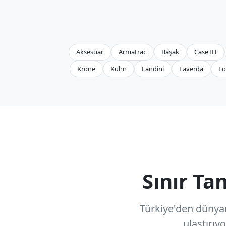
Aksesuar
Armatrac
Başak
Case IH
Krone
Kuhn
Landini
Laverda
Lo
Sınır T
Türkiye'den dünyanı
ulaştırıy