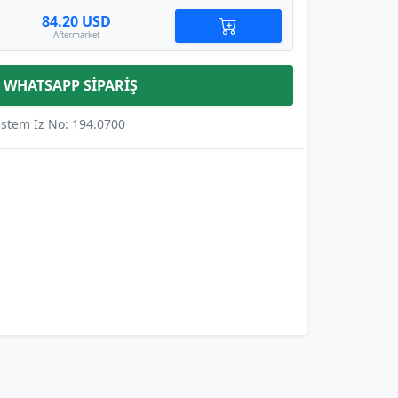
84.20 USD
Aftermarket
WHATSAPP SİPARİŞ
istem İz No: 194.0700