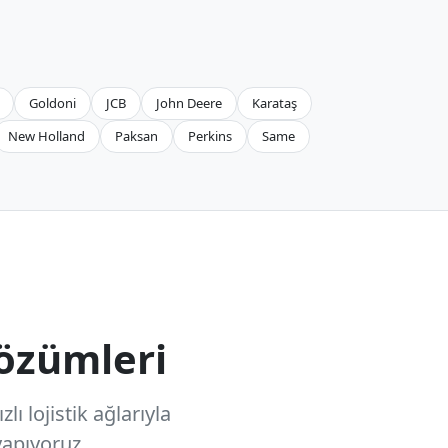
Goldoni
JCB
John Deere
Karataş
New Holland
Paksan
Perkins
Same
özümleri
ı lojistik ağlarıyla
apıyoruz.