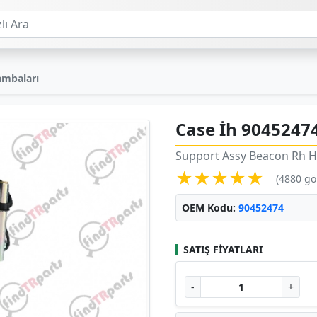
ambaları
Case İh 9045247
Support Assy Beacon Rh H
★★★★★
(4880 g
OEM Kodu:
90452474
SATIŞ FIYATLARI
-
+