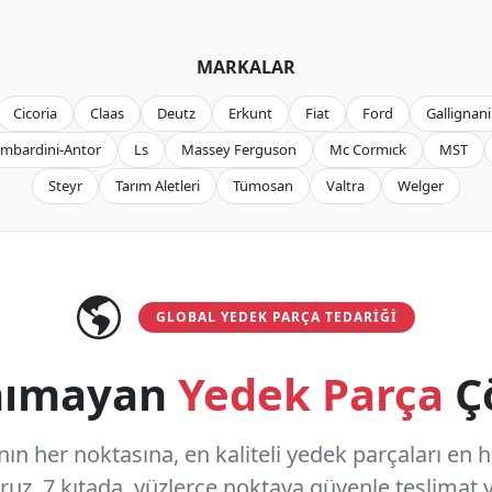
MARKALAR
Cicoria
Claas
Deutz
Erkunt
Fiat
Ford
Gallignani
mbardini-Antor
Ls
Massey Ferguson
Mc Cormıck
MST
Steyr
Tarım Aletleri
Tümosan
Valtra
Welger
GLOBAL YEDEK PARÇA TEDARIĞI
anımayan
Yedek Parça
Ç
n her noktasına, en kaliteli yedek parçaları en hızl
oruz.
7 kıtada, yüzlerce noktaya
güvenle teslimat y