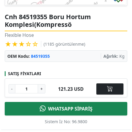
Cnh 84519355 Boru Hortum
Komplesi(Kompressö
Flexible Hose
★★★☆☆
(1185 görüntülenme)
OEM Kodu:
84519355
Ağırlık:
Kg
SATIŞ FIYATLARI
121.23 USD
-
+
WHATSAPP SİPARİŞ
Sistem İz No: 96.9800