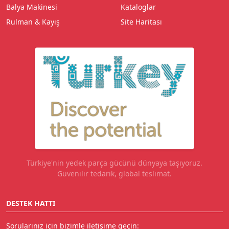
Balya Makinesi
Kataloglar
Rulman & Kayış
Site Haritası
Türkiye'nin yedek parça gücünü dünyaya taşıyoruz.
Güvenilir tedarik, global teslimat.
DESTEK HATTI
Sorularınız için bizimle iletişime geçin: