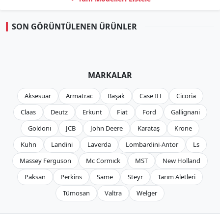
SON GÖRÜNTÜLENEN ÜRÜNLER
MARKALAR
Aksesuar
Armatrac
Başak
Case IH
Cicoria
Claas
Deutz
Erkunt
Fiat
Ford
Gallignani
Goldoni
JCB
John Deere
Karataş
Krone
Kuhn
Landini
Laverda
Lombardini-Antor
Ls
Massey Ferguson
Mc Cormıck
MST
New Holland
Paksan
Perkins
Same
Steyr
Tarım Aletleri
Tümosan
Valtra
Welger