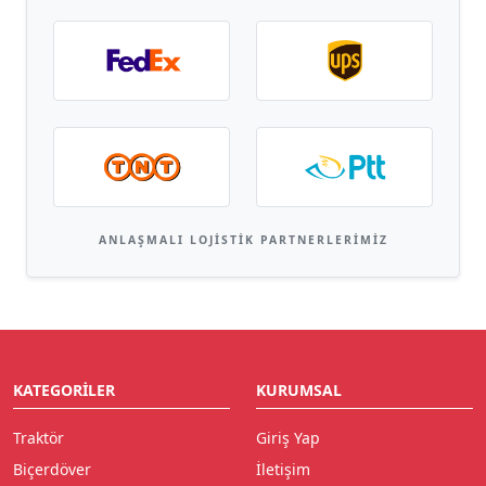
ANLAŞMALI LOJISTIK PARTNERLERIMIZ
KATEGORILER
KURUMSAL
Traktör
Giriş Yap
Biçerdöver
İletişim