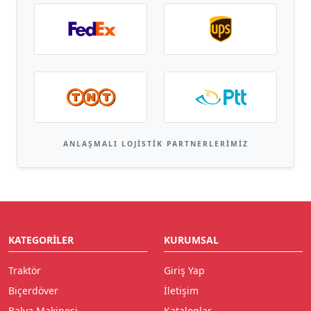
ANLAŞMALI LOJISTIK PARTNERLERIMIZ
KATEGORILER
KURUMSAL
Traktör
Giriş Yap
Biçerdöver
İletişim
Balya Makinesi
Kataloglar