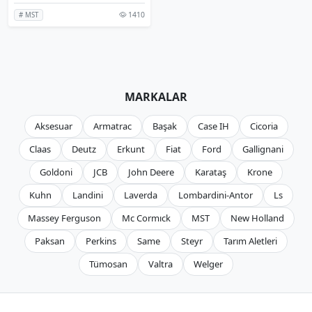
1410
# MST
MARKALAR
Aksesuar
Armatrac
Başak
Case IH
Cicoria
Claas
Deutz
Erkunt
Fiat
Ford
Gallignani
Goldoni
JCB
John Deere
Karataş
Krone
Kuhn
Landini
Laverda
Lombardini-Antor
Ls
Massey Ferguson
Mc Cormıck
MST
New Holland
Paksan
Perkins
Same
Steyr
Tarım Aletleri
Tümosan
Valtra
Welger