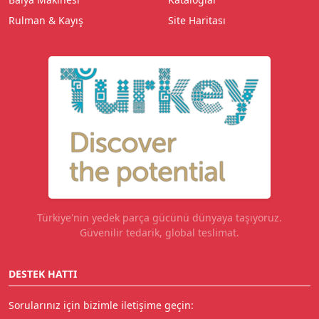
Rulman & Kayış
Site Haritası
Türkiye'nin yedek parça gücünü dünyaya taşıyoruz.
Güvenilir tedarik, global teslimat.
DESTEK HATTI
Sorularınız için bizimle iletişime geçin: