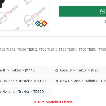
S
5B TIER2, 75-56 TIER 2, TT65 TIERII, TT55 TIERII, TT50 TIERII, TT65
 IH > Traktör > JX 110
Case IH > Traktör > JX 90
 Holland > Traktör > TD110D
New Holland > Traktör > TD
 Holland > Traktör > TD95D
Tüm Modelleri Listele