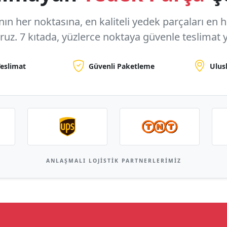
n her noktasına, en kaliteli yedek parçaları en hızl
oruz.
7 kıtada, yüzlerce noktaya
güvenle teslimat y
Teslimat
Güvenli Paketleme
Ulus
ANLAŞMALI LOJISTIK PARTNERLERIMIZ