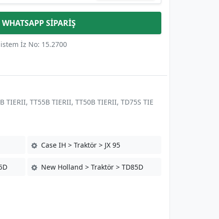
WHATSAPP SİPARİŞ
istem İz No: 15.2700
B TIERII, TT55B TIERII, TT50B TIERII, TD75S TIE
Case IH > Traktör > JX 95
75D
New Holland > Traktör > TD85D