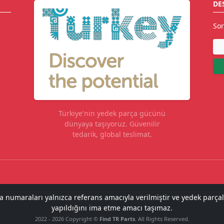
DE
Sor
Türkiye'nin yedek parça gücünü
dünyaya taşıyoruz. Güvenilir
tedarik, global teslimat.
ça numaraları yalnızca referans amacıyla verilmiştir ve yedek parçal
yapıldığını ima etme amacı taşımaz.
2022 - 2026 Copyright ©
Find TR Parts
. All Rights Reserved.