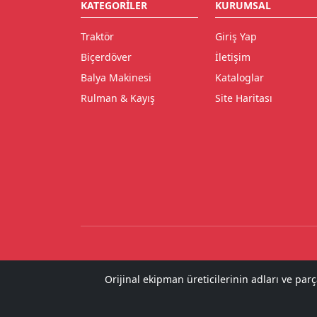
KATEGORILER
KURUMSAL
Traktör
Giriş Yap
Biçerdöver
İletişim
Balya Makinesi
Kataloglar
Rulman & Kayış
Site Haritası
Orijinal ekipman üreticilerinin adları ve par