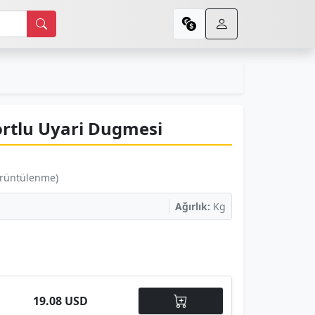
rtlu Uyari Dugmesi
örüntülenme)
Ağırlık:
Kg
19.08 USD