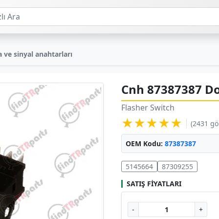
 ve sinyal anahtarları
Cnh 87387387 Do
Flasher Switch
★★★★★
(2431 g
OEM Kodu:
87387387
5145664
87309255
SATIŞ FIYATLARI
-
+