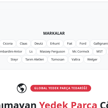
MARKALAR
Cicoria
Claas
Deutz
Erkunt
Fiat
Ford
Gallignani
mbardini-Antor
Ls
Massey Ferguson
Mc Cormıck
MST
Steyr
Tarım Aletleri
Tümosan
Valtra
Welger
GLOBAL YEDEK PARÇA TEDARIĞI
anımayan
Yedek Parça
Ç