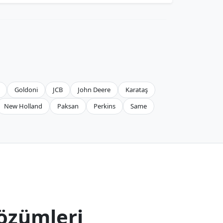
Goldoni
JCB
John Deere
Karataş
New Holland
Paksan
Perkins
Same
özümleri