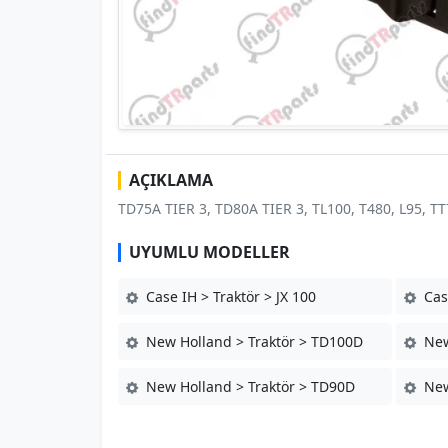
AÇIKLAMA
TD75A TIER 3, TD80A TIER 3, TL100, T480, L95, TT7
UYUMLU MODELLER
Case IH > Traktör > JX 100
Case
New Holland > Traktör > TD100D
New
New Holland > Traktör > TD90D
New