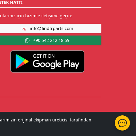
STEK HATTI
ularınız için bizimle iletişime geçin:
info@findtrparts.com
+90 542 212 18 59
arımızın orijinal ekipman üreticisi tarafından