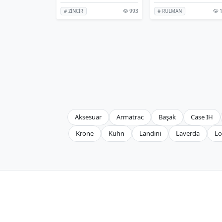
993
1
# ZİNCİR
# RULMAN
Aksesuar
Armatrac
Başak
Case IH
Krone
Kuhn
Landini
Laverda
Lo