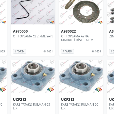
A970050
A980022
AS
OT TOPLAMA ÇEVİRME YAYI
OT TOPLAMA AYNA
Zİ
MAHRUTİ DİŞLİ TAKIM
965
1021
1639
# TARIM
# TARIM
# 
UCF213
UCF212
UC
70
KARE YATAKLI RULMAN 65
KARE YATAKLI RULMAN 60
KA
LİK
LIK
LİK