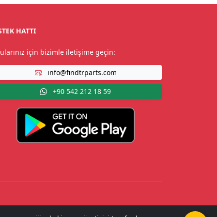
STEK HATTI
ularınız için bizimle iletişime geçin:
info@findtrparts.com
+90 542 212 18 59