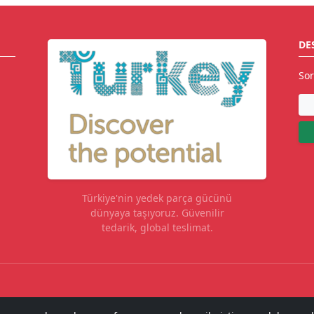
DE
Sor
Türkiye'nin yedek parça gücünü
dünyaya taşıyoruz. Güvenilir
tedarik, global teslimat.