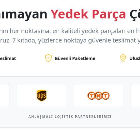
anımayan
Yedek Parça
Ç
n her noktasına, en kaliteli yedek parçaları en hızl
oruz.
7 kıtada, yüzlerce noktaya
güvenle teslimat y
Teslimat
Güvenli Paketleme
Ulus
ANLAŞMALI LOJISTIK PARTNERLERIMIZ