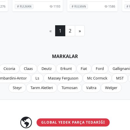
276
1193
1586
# RULMAN
# RULMAN
#
«
1
2
»
MARKALAR
Cicoria
Claas
Deutz
Erkunt
Fiat
Ford
Gallignani
mbardini-Antor
Ls
Massey Ferguson
Mc Cormıck
MST
Steyr
Tarım Aletleri
Tümosan
Valtra
Welger
GLOBAL YEDEK PARÇA TEDARIĞI