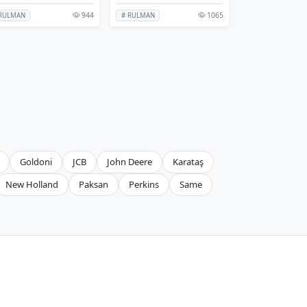
944
1065
 RULMAN
# RULMAN
Goldoni
JCB
John Deere
Karataş
New Holland
Paksan
Perkins
Same