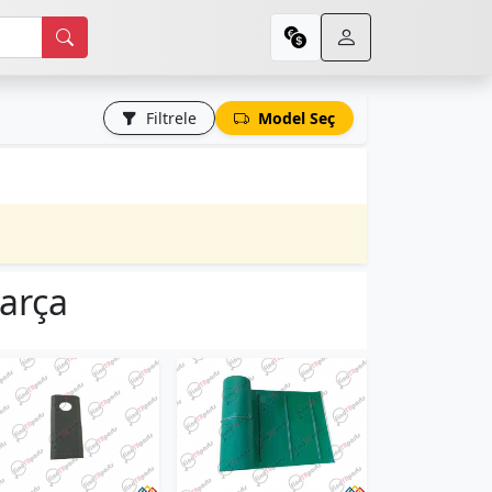
Filtrele
Model Seç
parça