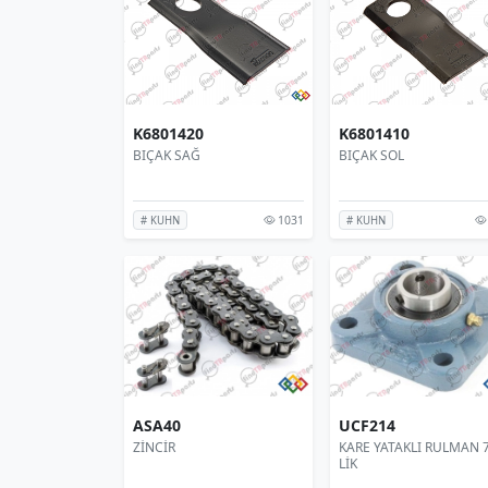
K6801420
K6801410
BIÇAK SAĞ
BIÇAK SOL
1031
# KUHN
# KUHN
ASA40
UCF214
ZİNCİR
KARE YATAKLI RULMAN 
LİK