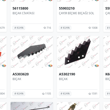
56115800
55903210
55
BIÇAK CİVATASI
ÇAYIR BİÇME BIÇAĞI SOL
ÇA
679
716
1008
# KUHN
# KUHN
# 
A5303620
A5302190
K6
BIÇAK
BIÇAK
BI
804
1105
1591
# KUHN
# KUHN
# 