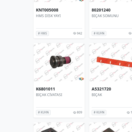
KNT005008
80201240
HMS DİSK YAYI
BIÇAK SOMUNU
942
# HMS
# KUHN
K6801011
A5321720
BIÇAK CİVATASI
BIÇAK
809
1
# KUHN
# KUHN