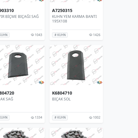
903310
A7250315
YIR BİÇME BIÇAĞI SAĞ
KUHN YEM KARMA BANTI
195X108
1043
1426
KUHN
# KUHN
804720
K6804710
ÇAK SAĞ
BIÇAK SOL
1334
1002
KUHN
# KUHN