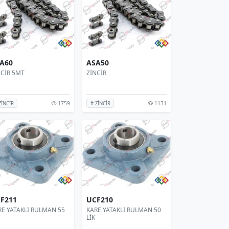
A60
ASA50
NCİR 5MT
ZİNCİR
1759
1131
ZİNCİR
# ZİNCİR
F211
UCF210
RE YATAKLI RULMAN 55
KARE YATAKLI RULMAN 50
LİK