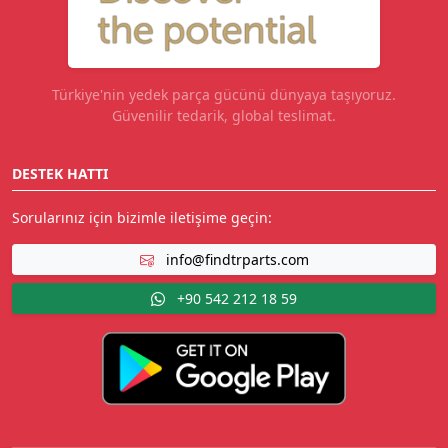
Türkiye'nin yedek parça gücünü dünyaya taşıyoruz.
Güvenilir tedarik, global teslimat.
DESTEK HATTI
Sorularınız için bizimle iletişime geçin:
info@findtrparts.com
+90 542 212 18 59