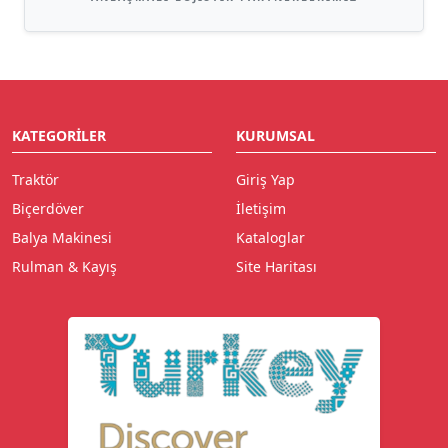
KATEGORILER
KURUMSAL
Traktör
Giriş Yap
Biçerdöver
İletişim
Balya Makinesi
Kataloglar
Rulman & Kayış
Site Haritası