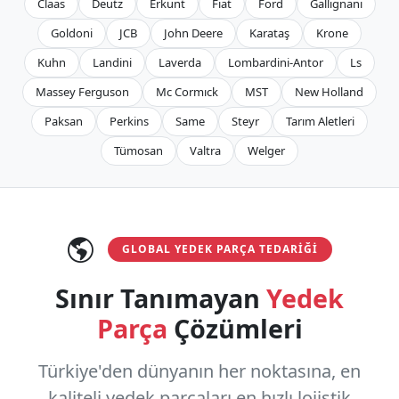
Claas
Deutz
Erkunt
Fiat
Ford
Gallignani
Goldoni
JCB
John Deere
Karataş
Krone
Kuhn
Landini
Laverda
Lombardini-Antor
Ls
Massey Ferguson
Mc Cormıck
MST
New Holland
Paksan
Perkins
Same
Steyr
Tarım Aletleri
Tümosan
Valtra
Welger
GLOBAL YEDEK PARÇA TEDARIĞI
Sınır Tanımayan
Yedek
Parça
Çözümleri
Türkiye'den dünyanın her noktasına, en
kaliteli yedek parçaları en hızlı lojistik