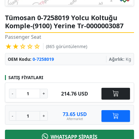
Tümosan 0-7258019 Yolcu Koltuğu
Komple-(9100) Yerine Tr-0000003087
Passenger Seat
★★☆☆☆
(865 görüntülenme)
OEM Kodu:
0-7258019
Ağırlık:
Kg
SATIŞ FIYATLARI
214.76 USD
-
+
73.65 USD
-
+
Aftermarket
WHATSAPP SİPARİŞ