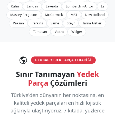
Kuhn
Landini
Laverda
Lombardini-Antor
Ls
Massey Ferguson
Mc Cormıck
MST
New Holland
Paksan
Perkins
Same
Steyr
Tarım Aletleri
Tümosan
Valtra
Welger
GLOBAL YEDEK PARÇA TEDARIĞI
Sınır Tanımayan
Yedek
Parça
Çözümleri
Türkiye'den dünyanın her noktasına, en
kaliteli yedek parçaları en hızlı lojistik
ağlarıyla ulaştırıyoruz.
7 kıtada, yüzlerce