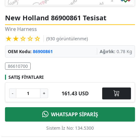
New Holland 86900861 Tesisat
Wire Harness
★★☆☆☆
(930 görüntülenme)
OEM Kodu:
86900861
Ağırlık:
0.78 Kg
86610700
SATIŞ FIYATLARI
161.43 USD
-
+
WHATSAPP SİPARİŞ
Sistem İz No: 134.5300