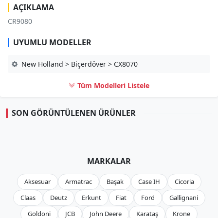
AÇIKLAMA
CR9080
UYUMLU MODELLER
New Holland > Biçerdöver > CX8070
Tüm Modelleri Listele
SON GÖRÜNTÜLENEN ÜRÜNLER
MARKALAR
Aksesuar
Armatrac
Başak
Case IH
Cicoria
Claas
Deutz
Erkunt
Fiat
Ford
Gallignani
Goldoni
JCB
John Deere
Karataş
Krone