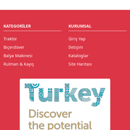
KATEGORILER
KURUMSAL
Traktör
Giriş Yap
Biçerdöver
İletişim
Balya Makinesi
Kataloglar
Rulman & Kayış
Site Haritası