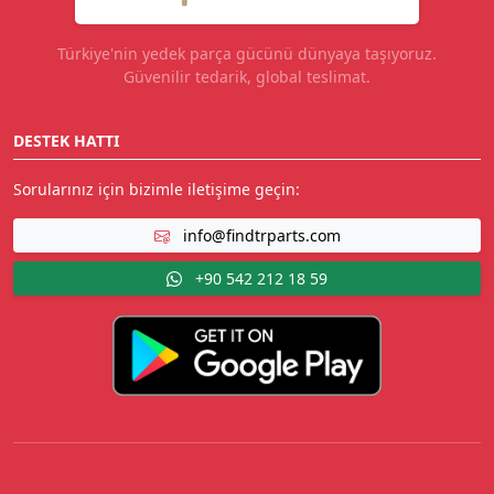
Türkiye'nin yedek parça gücünü dünyaya taşıyoruz.
Güvenilir tedarik, global teslimat.
DESTEK HATTI
Sorularınız için bizimle iletişime geçin:
info@findtrparts.com
+90 542 212 18 59