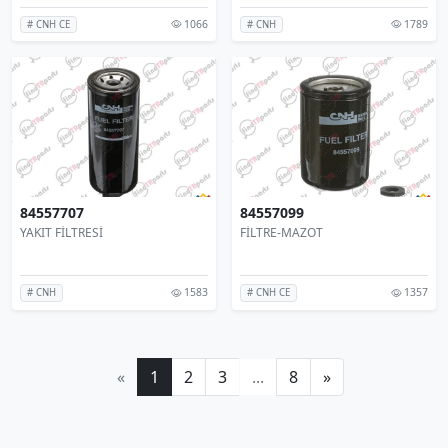
1066
1789
# CNH CE
# CNH
84557707
84557099
YAKIT FİLTRESİ
FİLTRE-MAZOT
1583
1357
# CNH
# CNH CE
«
1
2
3
...
8
»