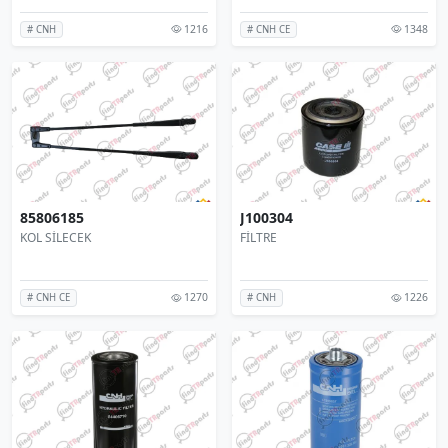
1216
1348
# CNH
# CNH CE
85806185
J100304
KOL SİLECEK
FİLTRE
1270
1226
# CNH CE
# CNH