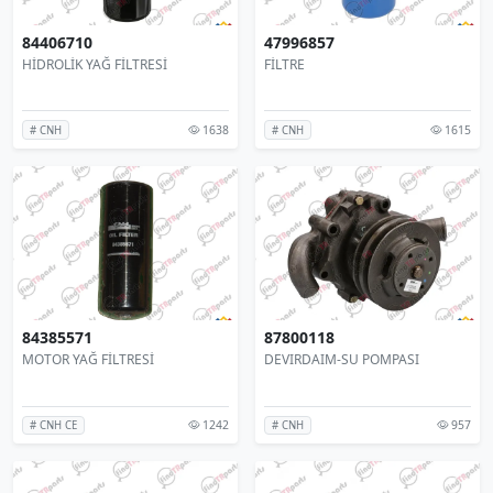
84406710
47996857
HİDROLİK YAĞ FİLTRESİ
FİLTRE
1638
1615
# CNH
# CNH
84385571
87800118
MOTOR YAĞ FİLTRESİ
DEVIRDAIM-SU POMPASI
1242
957
# CNH CE
# CNH