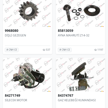
9968080
85813059
DİŞLİ GEZEGEN
AYNA MAHRUTİ Z14-32
537
1197
# CNH CE
# CNH CE
84271749
84374767
SİLECEK MOTOR
GAZ KELEBEĞİ KUMANDASI