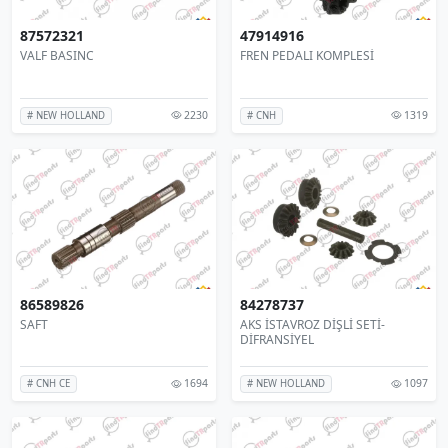
87572321
47914916
VALF BASINC
FREN PEDALI KOMPLESİ
2230
1319
# NEW HOLLAND
# CNH
86589826
84278737
SAFT
AKS İSTAVROZ DİŞLİ SETİ-
DİFRANSİYEL
1694
1097
# CNH CE
# NEW HOLLAND