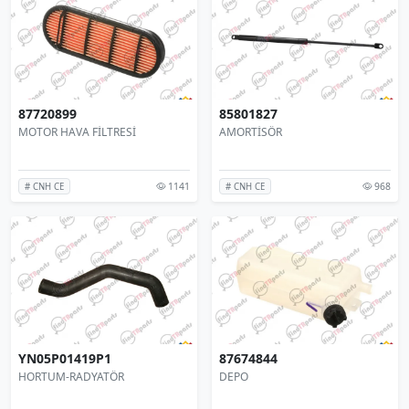
87720899
85801827
MOTOR HAVA FİLTRESİ
AMORTİSÖR
1141
968
# CNH CE
# CNH CE
YN05P01419P1
87674844
HORTUM-RADYATÖR
DEPO