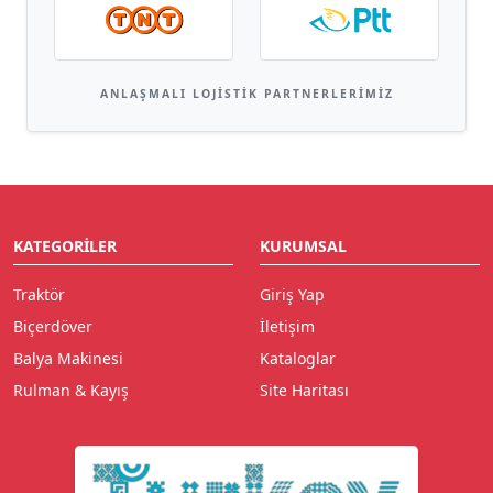
ANLAŞMALI LOJISTIK PARTNERLERIMIZ
KATEGORILER
KURUMSAL
Traktör
Giriş Yap
Biçerdöver
İletişim
Balya Makinesi
Kataloglar
Rulman & Kayış
Site Haritası