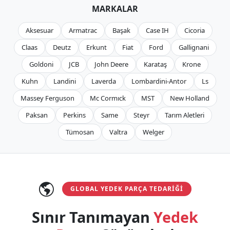
MARKALAR
Aksesuar
Armatrac
Başak
Case IH
Cicoria
Claas
Deutz
Erkunt
Fiat
Ford
Gallignani
Goldoni
JCB
John Deere
Karataş
Krone
Kuhn
Landini
Laverda
Lombardini-Antor
Ls
Massey Ferguson
Mc Cormıck
MST
New Holland
Paksan
Perkins
Same
Steyr
Tarım Aletleri
Tümosan
Valtra
Welger
GLOBAL YEDEK PARÇA TEDARIĞI
Sınır Tanımayan
Yedek