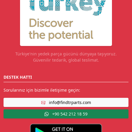
Türkiye'nin yedek parça gücünü dünyaya taşıyoruz.
Güvenilir tedarik, global teslimat.
DESTEK HATTI
Sorularınız için bizimle iletişime geçin:
info@findtrparts.com
+90 542 212 18 59