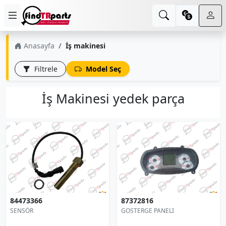
Anasayfa
İş makinesi
Filtrele
Model Seç
İş Makinesi yedek parça
84473366
87372816
SENSÖR
GOSTERGE PANELI