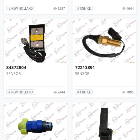
1397
1644
# NEW HOLLAND
# CNH CE
84372804
72213891
SENSÖR
SENSÖR
2444
1805
# NEW HOLLAND
# CNH CE