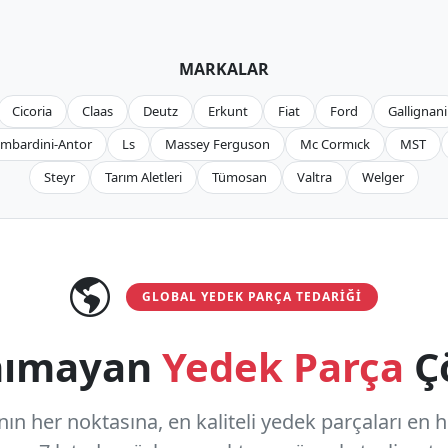
MARKALAR
Cicoria
Claas
Deutz
Erkunt
Fiat
Ford
Gallignani
mbardini-Antor
Ls
Massey Ferguson
Mc Cormıck
MST
Steyr
Tarım Aletleri
Tümosan
Valtra
Welger
GLOBAL YEDEK PARÇA TEDARIĞI
anımayan
Yedek Parça
Ç
n her noktasına, en kaliteli yedek parçaları en hızl