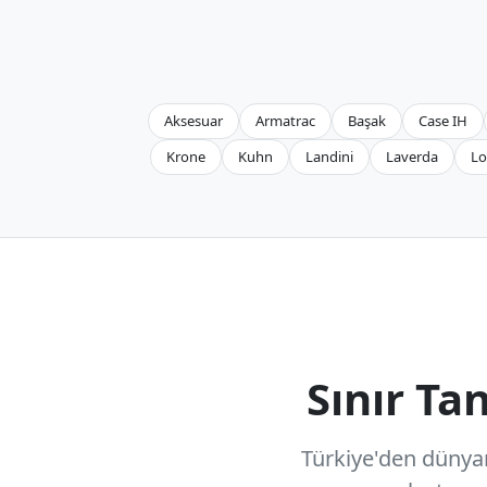
Aksesuar
Armatrac
Başak
Case IH
Krone
Kuhn
Landini
Laverda
Lo
Sınır T
Türkiye'den dünyanı