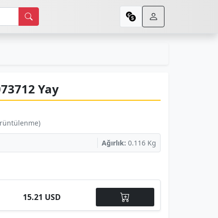
073712 Yay
örüntülenme)
Ağırlık:
0.116 Kg
15.21 USD