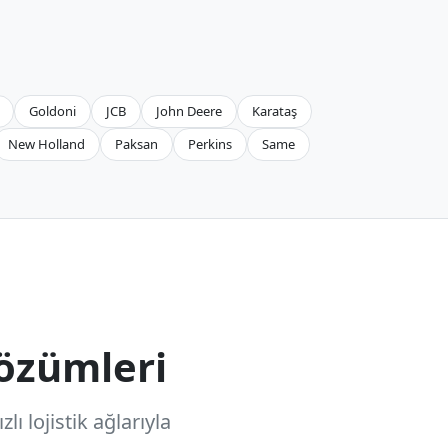
Goldoni
JCB
John Deere
Karataş
New Holland
Paksan
Perkins
Same
özümleri
ı lojistik ağlarıyla