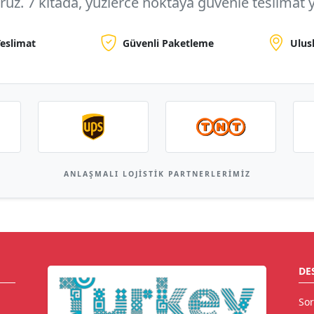
oruz.
7 kıtada, yüzlerce noktaya
güvenle teslimat y
Teslimat
Güvenli Paketleme
Ulus
ANLAŞMALI LOJISTIK PARTNERLERIMIZ
DE
Sor