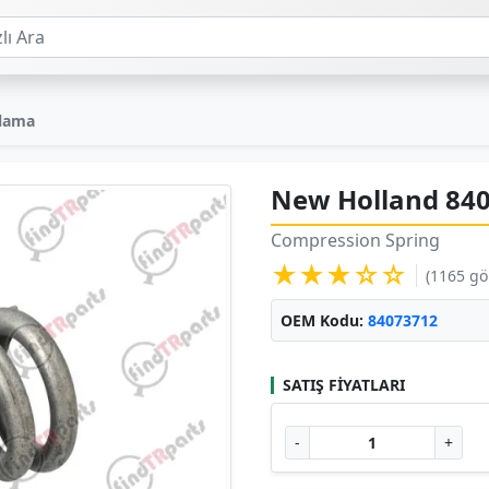
 lama
New Holland 84
Compression Spring
★★★☆☆
(1165 g
OEM Kodu:
84073712
SATIŞ FIYATLARI
-
+