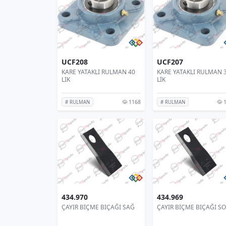
UCF208
UCF207
KARE YATAKLI RULMAN 40
KARE YATAKLI RULMAN 
LIK
LİK
1168
1
# RULMAN
# RULMAN
434.970
434.969
ÇAYIR BİÇME BIÇAĞI SAĞ
ÇAYIR BİÇME BIÇAĞI SO