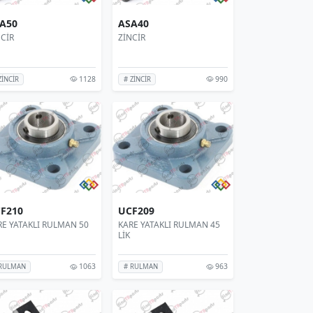
A50
ASA40
NCİR
ZİNCİR
1128
990
ZİNCİR
# ZİNCİR
F210
UCF209
RE YATAKLI RULMAN 50
KARE YATAKLI RULMAN 45
LİK
1063
963
 RULMAN
# RULMAN