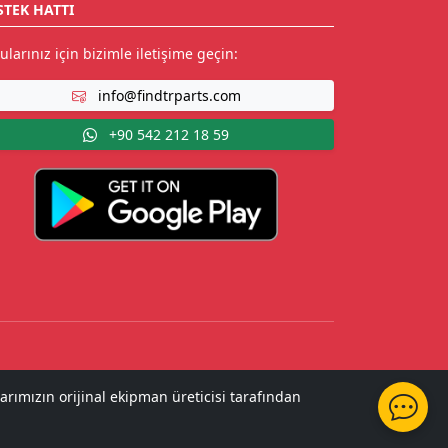
STEK HATTI
ularınız için bizimle iletişime geçin:
info@findtrparts.com
+90 542 212 18 59
arımızın orijinal ekipman üreticisi tarafından