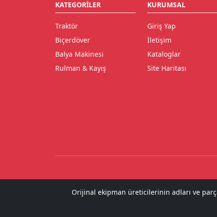
KATEGORILER
KURUMSAL
Traktör
Giriş Yap
Biçerdöver
İletişim
Balya Makinesi
Kataloglar
Rulman & Kayış
Site Haritası
Orijinal ekipman üreticilerinin adları ve par