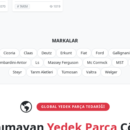
070
1019
# TARIM
MARKALAR
Cicoria
Claas
Deutz
Erkunt
Fiat
Ford
Gallignani
mbardini-Antor
Ls
Massey Ferguson
Mc Cormıck
MST
Steyr
Tarım Aletleri
Tümosan
Valtra
Welger
GLOBAL YEDEK PARÇA TEDARIĞI
anımayan
Yedek Parça
Ç