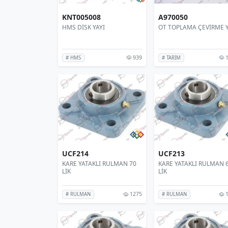
KNT005008
A970050
HMS DİSK YAYI
OT TOPLAMA ÇEVİRME Y
939
1
# HMS
# TARIM
UCF214
UCF213
KARE YATAKLI RULMAN 70
KARE YATAKLI RULMAN 
LİK
LİK
1275
1
# RULMAN
# RULMAN