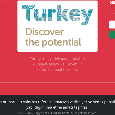
DE
Sor
Türkiye'nin yedek parça gücünü
dünyaya taşıyoruz. Güvenilir
tedarik, global teslimat.
ça numaraları yalnızca referans amacıyla verilmiştir ve yedek parçal
yapıldığını ima etme amacı taşımaz.
2022 - 2026 Copyright ©
Find TR Parts
. All Rights Reserved.