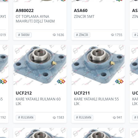
A980022
ASA60
AS
AYI
OT TOPLAMA AYNA
ZİNCİR 5MT
Zİ
MAHRUTİ DİŞLİ TAKIM
019
1636
1755
# TARIM
# ZİNCİR
# 
UCF212
UCF211
UC
65
KARE YATAKLI RULMAN 60
KARE YATAKLI RULMAN 55
KA
LIK
LİK
LİK
192
1583
941
# RULMAN
# RULMAN
#