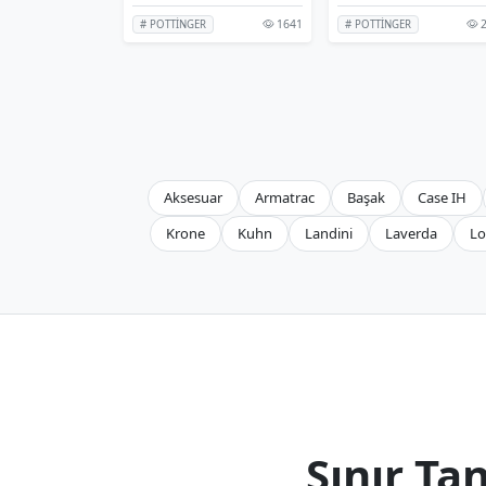
1641
2
# POTTİNGER
# POTTİNGER
Aksesuar
Armatrac
Başak
Case IH
Krone
Kuhn
Landini
Laverda
Lo
Sınır T