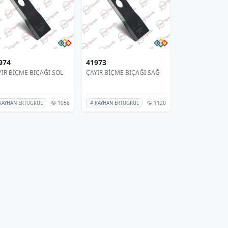
974
41973
YIR BİÇME BIÇAĞI SOL
ÇAYIR BİÇME BIÇAĞI SAĞ
1058
1120
KAYHAN ERTUĞRUL
# KAYHAN ERTUĞRUL