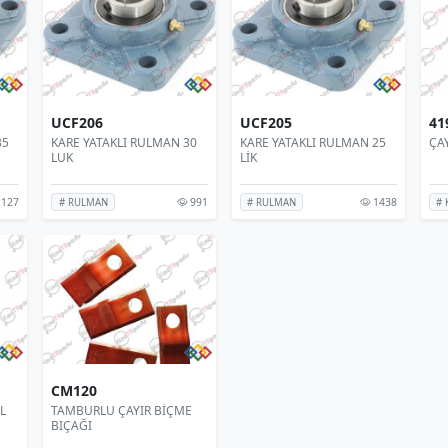
UCF206
UCF205
41
35
KARE YATAKLI RULMAN 30
KARE YATAKLI RULMAN 25
ÇA
LUK
LİK
127
991
1438
# RULMAN
# RULMAN
# 
CM120
L
TAMBURLU ÇAYIR BİÇME
BIÇAĞI