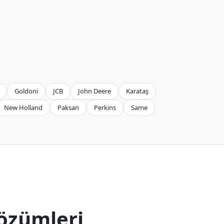
Goldoni
JCB
John Deere
Karataş
New Holland
Paksan
Perkins
Same
özümleri