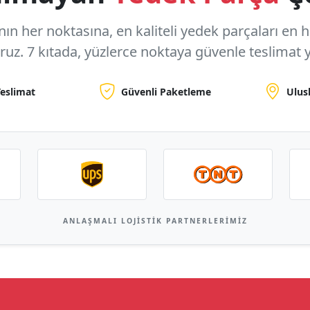
n her noktasına, en kaliteli yedek parçaları en hızl
oruz.
7 kıtada, yüzlerce noktaya
güvenle teslimat y
Teslimat
Güvenli Paketleme
Ulus
ANLAŞMALI LOJISTIK PARTNERLERIMIZ