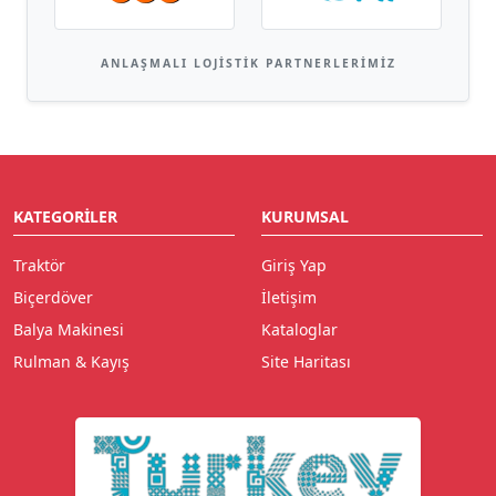
ANLAŞMALI LOJISTIK PARTNERLERIMIZ
KATEGORILER
KURUMSAL
Traktör
Giriş Yap
Biçerdöver
İletişim
Balya Makinesi
Kataloglar
Rulman & Kayış
Site Haritası