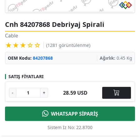
Cnh 84207868 Debriyaj Spirali
Cable
★★★☆☆
(1281 görüntülenme)
OEM Kodu:
84207868
Ağırlık:
0.45 Kg
SATIŞ FIYATLARI
28.59 USD
-
+
WHATSAPP SİPARİŞ
Sistem İz No: 22.8700