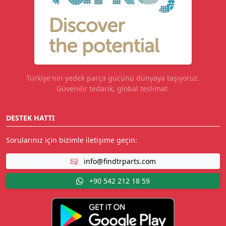
Türkiye'nin yedek parça gücünü dünyaya taşıyoruz.
Güvenilir tedarik, global teslimat.
DESTEK HATTI
Sorularınız için bizimle iletişime geçin:
info@findtrparts.com
+90 542 212 18 59