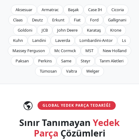
Aksesuar
Armatrac
Başak
Case IH
Cicoria
Claas
Deutz
Erkunt
Fiat
Ford
Gallignani
Goldoni
JCB
John Deere
Karataş
Krone
Kuhn
Landini
Laverda
Lombardini-Antor
Ls
Massey Ferguson
Mc Cormıck
MST
New Holland
Paksan
Perkins
Same
Steyr
Tarım Aletleri
Tümosan
Valtra
Welger
GLOBAL YEDEK PARÇA TEDARIĞI
Sınır Tanımayan
Yedek
Parça
Çözümleri