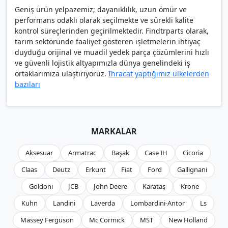
Geniş ürün yelpazemiz; dayanıklılık, uzun ömür ve
performans odaklı olarak seçilmekte ve sürekli kalite
kontrol süreçlerinden geçirilmektedir. Findtrparts olarak,
tarım sektöründe faaliyet gösteren işletmelerin ihtiyaç
duyduğu orijinal ve muadil yedek parça çözümlerini hızlı
ve güvenli lojistik altyapımızla dünya genelindeki iş
ortaklarımıza ulaştırıyoruz.
İhracat yaptığımız ülkelerden
bazıları
MARKALAR
Aksesuar
Armatrac
Başak
Case IH
Cicoria
Claas
Deutz
Erkunt
Fiat
Ford
Gallignani
Goldoni
JCB
John Deere
Karataş
Krone
Kuhn
Landini
Laverda
Lombardini-Antor
Ls
Massey Ferguson
Mc Cormıck
MST
New Holland