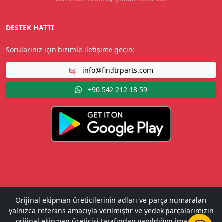
DESTEK HATTI
Sorularınız için bizimle iletişime geçin:
info@findtrparts.com
+90 542 212 18 59
Orijinal ekipman üreticilerinin adları ve parça numaraları
yalnızca referans amacıyla verilmiştir ve yedek parçalarımızın
orijinal ekipman üreticisi tarafından yapıldığını ima etme