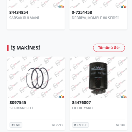
84434854
0-7251458
SARSAK RULMANI
DEBRİYAJ KOMPLE 80 SERİSİ
İŞ MAKINESI
Tümünü Gör
8097545
84476807
SEGMAN SETİ
FİLTRE YAKIT
2593
940
# CNH
# CNH CE