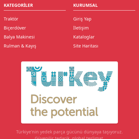
KATEGORILER
KURUMSAL
Traktör
Giriş Yap
Biçerdöver
İletişim
Balya Makinesi
Kataloglar
Rulman & Kayış
Site Haritası
Türkiye'nin yedek parça gücünü dünyaya taşıyoruz.
Güvenilir tedarik, global teslimat.