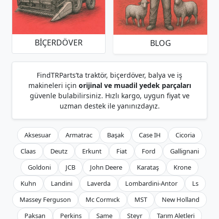
BIÇERDÖVER
BLOG
FindTRParts’ta traktör, biçerdöver, balya ve iş
makineleri için
orijinal ve muadil yedek parçaları
güvenle bulabilirsiniz. Hızlı kargo, uygun fiyat ve
uzman destek ile yanınızdayız.
Aksesuar
Armatrac
Başak
Case IH
Cicoria
Claas
Deutz
Erkunt
Fiat
Ford
Gallignani
Goldoni
JCB
John Deere
Karataş
Krone
Kuhn
Landini
Laverda
Lombardini-Antor
Ls
Massey Ferguson
Mc Cormıck
MST
New Holland
Paksan
Perkins
Same
Steyr
Tarım Aletleri