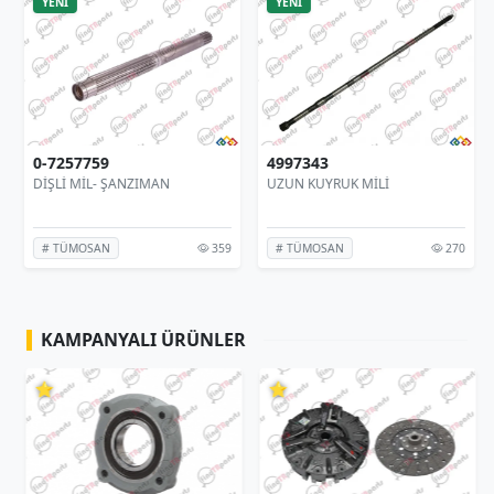
YENİ
YENİ
0-7257759
4997343
DİŞLİ MİL- ŞANZIMAN
UZUN KUYRUK MİLİ
359
270
# TÜMOSAN
# TÜMOSAN
KAMPANYALI ÜRÜNLER
⭐
⭐