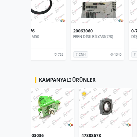
20063060
0-7257759
0
FREN DİSK BİLYASI(7/8)
DİŞLİ MİL- ŞANZIMAN
753
1340
# CNH
# TÜMOSAN
KAMPANYALI ÜRÜNLER
⭐
⭐
47888678
84434854