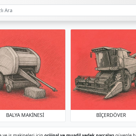
BALYA MAKINESI
BIÇERDÖVER
a ve iş makineleri için
orijinal ve muadil yedek parçaları
güvenle bul