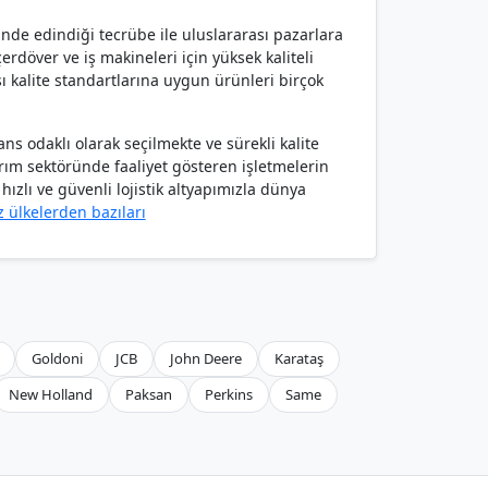
ünde edindiği tecrübe ile uluslararası pazarlara
rdöver ve iş makineleri için yüksek kaliteli
ı kalite standartlarına uygun ürünleri birçok
s odaklı olarak seçilmekte ve sürekli kalite
arım sektöründe faaliyet gösteren işletmelerin
ızlı ve güvenli lojistik altyapımızla dünya
z ülkelerden bazıları
Goldoni
JCB
John Deere
Karataş
New Holland
Paksan
Perkins
Same