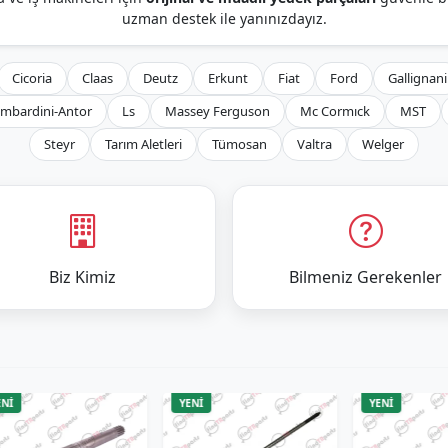
uzman destek ile yanınızdayız.
Cicoria
Claas
Deutz
Erkunt
Fiat
Ford
Gallignani
mbardini-Antor
Ls
Massey Ferguson
Mc Cormıck
MST
Steyr
Tarım Aletleri
Tümosan
Valtra
Welger
Biz Kimiz
Bilmeniz Gerekenler
YENİ
YENİ
Y