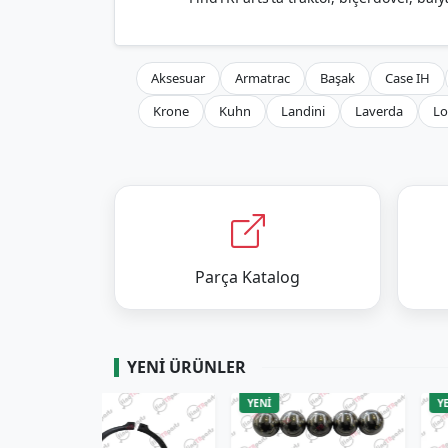
Aksesuar
Armatrac
Başak
Case IH
Krone
Kuhn
Landini
Laverda
Lo
Parça Katalog
YENI ÜRÜNLER
YENİ
YENİ