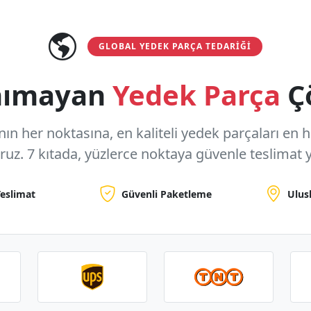
GLOBAL YEDEK PARÇA TEDARIĞI
anımayan
Yedek Parça
Ç
n her noktasına, en kaliteli yedek parçaları en hızl
oruz.
7 kıtada, yüzlerce noktaya
güvenle teslimat y
Teslimat
Güvenli Paketleme
Ulus