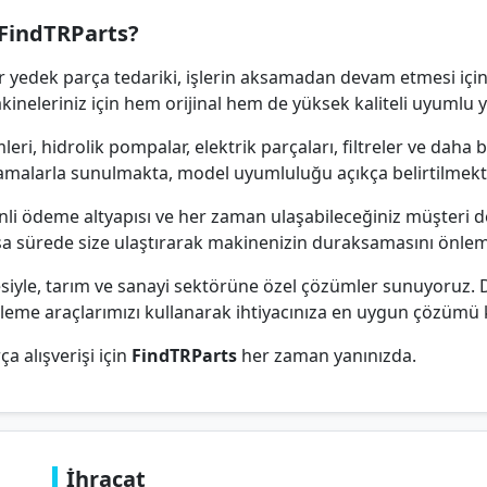
FindTRParts?
r yedek parça tedariki, işlerin aksamadan devam etmesi için
akineleriniz için hem orijinal hem de yüksek kaliteli uyumlu
eri, hidrolik pompalar, elektrik parçaları, filtreler ve daha
ıklamalarla sunulmakta, model uyumluluğu açıkça belirtilmekt
enli ödeme altyapısı ve her zaman ulaşabileceğiniz müşteri d
ısa sürede size ulaştırarak makinenizin duraksamasını önle
besiyle, tarım ve sanayi sektörüne özel çözümler sunuyoruz.
eleme araçlarımızı kullanarak ihtiyacınıza en uygun çözümü k
ça alışverişi için
FindTRParts
her zaman yanınızda.
İhracat