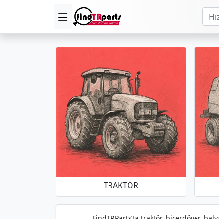
TRAKTÖR
FindTRParts’ta traktör, biçerdöver, baly