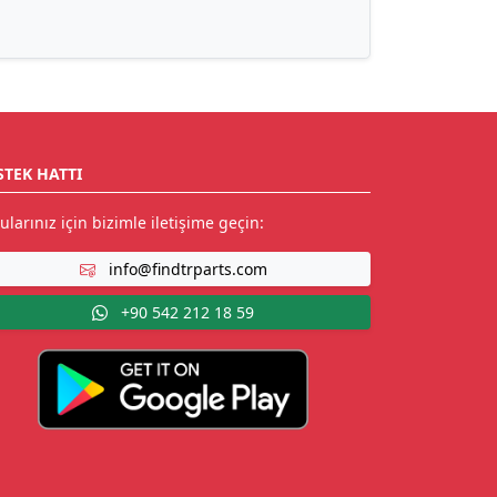
STEK HATTI
ularınız için bizimle iletişime geçin:
info@findtrparts.com
+90 542 212 18 59