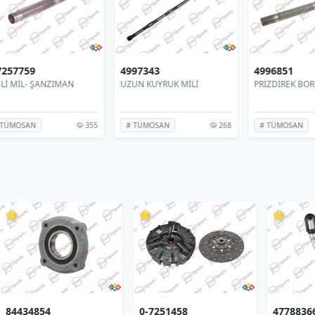
4997343
4996851
E3
UZUN KUYRUK MİLİ
PRİZDİREK BORU DİŞLİ
PO
355
268
332
# TÜMOSAN
# TÜMOSAN
#
⭐
⭐
⭐
0-7251458
47788366
90