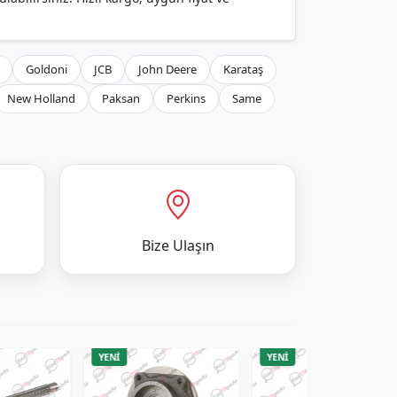
Goldoni
JCB
John Deere
Karataş
New Holland
Paksan
Perkins
Same
Bize Ulaşın
ENİ
YENİ
YENİ