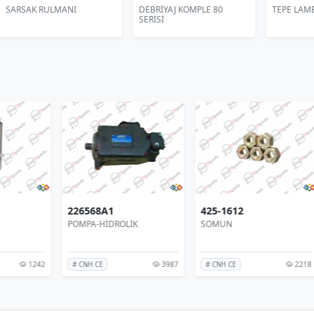
DEBRİYAJ KOMPLE 80
TEPE LAMBA DEMİRİ SAĞ
TE
SERİSİ
98419724
8019342
22
POMPA-YAKIT
FİLTRE
PO
588
2069
1242
# CNH CE
# CNH CE
# 