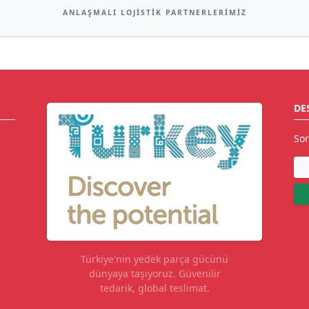
ANLAŞMALI LOJISTIK PARTNERLERIMIZ
DE
Sor
Türkiye'nin yedek parça gücünü
dünyaya taşıyoruz. Güvenilir
tedarik, global teslimat.