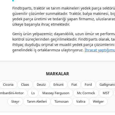
Findtrparts, traktör ve tarım makineleri yedek parça sektör
güvenilir çözümler sunmaktadır. Traktör, balya makinesi, biçe
yedek parça üretimi ve tedariği yapan firmamız, uluslararas
ülkeye başarıyla ihraç etmektedir.
Geniş ürün yelpazemiz; dayanıklılık, uzun ömür ve performan
kontrol süreçlerinden geçirilmektedir. Findtrparts olarak, t
ihtiyaç duyduğu orijinal ve muadil yedek parça çözümlerini h
genelindeki iş ortaklarımıza ulaştırıyoruz.
İhracat yaptığımı
MARKALAR
Cicoria
Claas
Deutz
Erkunt
Fiat
Ford
Gallignani
mbardini-Antor
Ls
Massey Ferguson
Mc Cormıck
MST
Steyr
Tarım Aletleri
Tümosan
Valtra
Welger