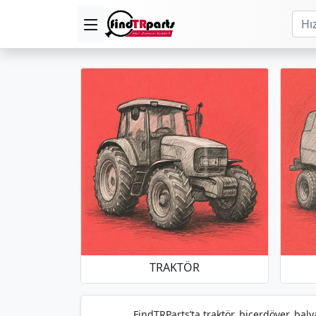
TRAKTÖR
FindTRParts’ta traktör, biçerdöver, baly