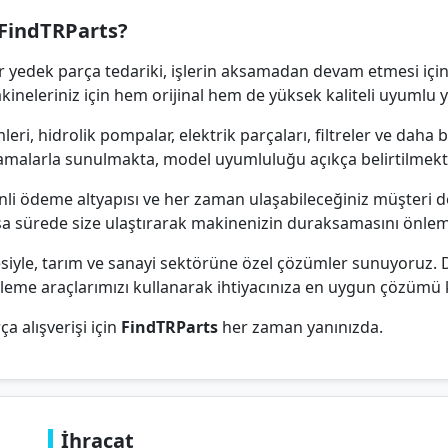
FindTRParts?
r yedek parça tedariki, işlerin aksamadan devam etmesi için
akineleriniz için hem orijinal hem de yüksek kaliteli uyumlu
eri, hidrolik pompalar, elektrik parçaları, filtreler ve daha
ıklamalarla sunulmakta, model uyumluluğu açıkça belirtilmekt
enli ödeme altyapısı ve her zaman ulaşabileceğiniz müşteri d
ısa sürede size ulaştırarak makinenizin duraksamasını önle
besiyle, tarım ve sanayi sektörüne özel çözümler sunuyoruz.
eleme araçlarımızı kullanarak ihtiyacınıza en uygun çözümü k
ça alışverişi için
FindTRParts
her zaman yanınızda.
İhracat