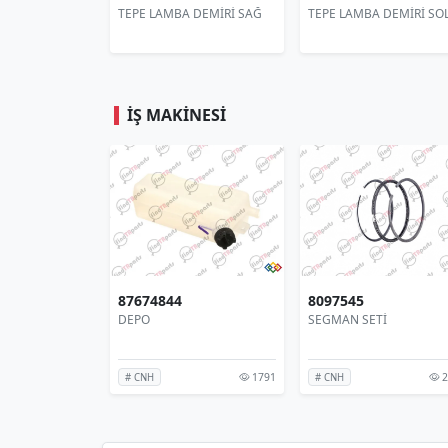
LE 80
TEPE LAMBA DEMİRİ SAĞ
TEPE LAMBA DEMİRİ SOL
İŞ MAKINESI
87674844
8097545
DEPO
SEGMAN SETİ
1791
258
# CNH
# CNH