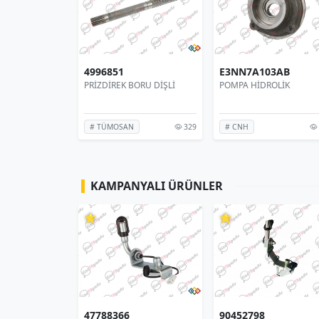
4997343
4996851
N
UZUN KUYRUK MİLİ
PRİZDİREK BORU DİŞLİ
355
266
329
# TÜMOSAN
# TÜMOSAN
KAMPANYALI ÜRÜNLER
⭐
⭐
47788366
90452798