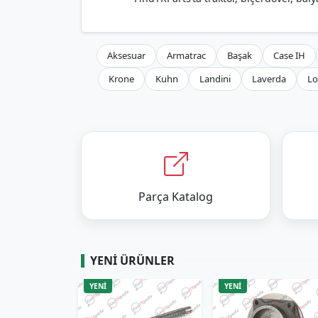
Aksesuar
Armatrac
Başak
Case IH
Krone
Kuhn
Landini
Laverda
Lo
Parça Katalog
YENI ÜRÜNLER
YENİ
YENİ