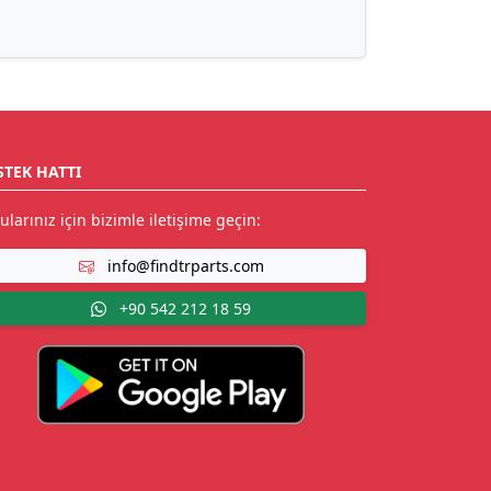
STEK HATTI
ularınız için bizimle iletişime geçin:
info@findtrparts.com
+90 542 212 18 59