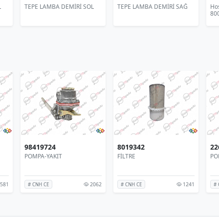
TEPE LAMBA DEMİRİ SOL
TEPE LAMBA DEMİRİ SAĞ
Hostes
8000
98419724
8019342
226
POMPA-YAKIT
FİLTRE
POMP
1
2062
1241
# CNH CE
# CNH CE
# CN