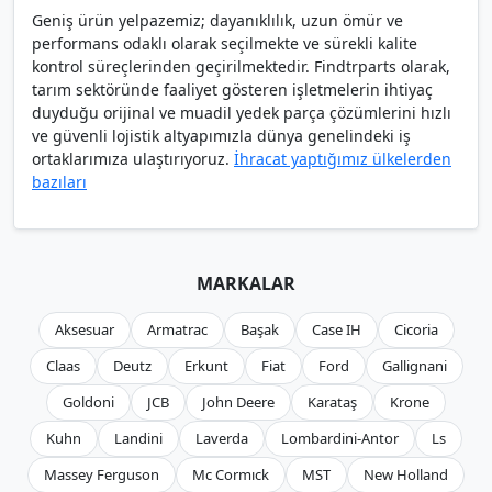
Geniş ürün yelpazemiz; dayanıklılık, uzun ömür ve
performans odaklı olarak seçilmekte ve sürekli kalite
kontrol süreçlerinden geçirilmektedir. Findtrparts olarak,
tarım sektöründe faaliyet gösteren işletmelerin ihtiyaç
duyduğu orijinal ve muadil yedek parça çözümlerini hızlı
ve güvenli lojistik altyapımızla dünya genelindeki iş
ortaklarımıza ulaştırıyoruz.
İhracat yaptığımız ülkelerden
bazıları
MARKALAR
Aksesuar
Armatrac
Başak
Case IH
Cicoria
Claas
Deutz
Erkunt
Fiat
Ford
Gallignani
Goldoni
JCB
John Deere
Karataş
Krone
Kuhn
Landini
Laverda
Lombardini-Antor
Ls
Massey Ferguson
Mc Cormıck
MST
New Holland