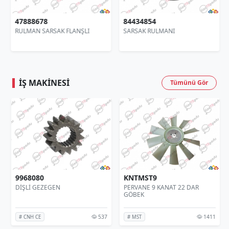
47888678
84434854
RULMAN SARSAK FLANŞLI
SARSAK RULMANI
İŞ MAKINESI
Tümünü Gör
9968080
KNTMST9
DİŞLİ GEZEGEN
PERVANE 9 KANAT 22 DAR
GÖBEK
537
1411
# CNH CE
# MST