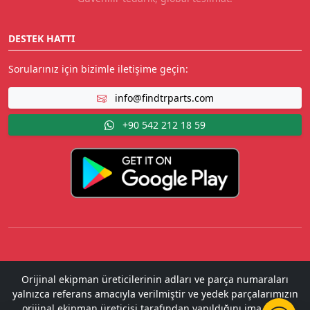
DESTEK HATTI
Sorularınız için bizimle iletişime geçin:
info@findtrparts.com
+90 542 212 18 59
Orijinal ekipman üreticilerinin adları ve parça numaraları
yalnızca referans amacıyla verilmiştir ve yedek parçalarımızın
orijinal ekipman üreticisi tarafından yapıldığını ima etme