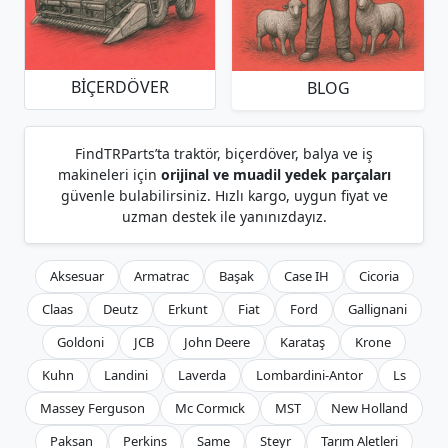
BIÇERDÖVER
BLOG
FindTRParts’ta traktör, biçerdöver, balya ve iş
makineleri için
orijinal ve muadil yedek parçaları
güvenle bulabilirsiniz. Hızlı kargo, uygun fiyat ve
uzman destek ile yanınızdayız.
Aksesuar
Armatrac
Başak
Case IH
Cicoria
Claas
Deutz
Erkunt
Fiat
Ford
Gallignani
Goldoni
JCB
John Deere
Karataş
Krone
Kuhn
Landini
Laverda
Lombardini-Antor
Ls
Massey Ferguson
Mc Cormıck
MST
New Holland
Paksan
Perkins
Same
Steyr
Tarım Aletleri