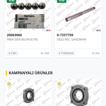
YENİ
YENİ
20063060
0-7257759
FREN DİSK BİLYASI(7/8)
DİŞLİ MİL- ŞANZIMAN
1333
354
# CNH
# TÜMOSAN
KAMPANYALI ÜRÜNLER
⭐
⭐