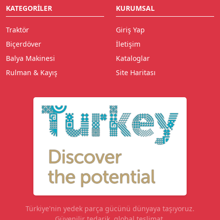
KATEGORILER
KURUMSAL
Traktör
Giriş Yap
Biçerdöver
İletişim
Balya Makinesi
Kataloglar
Rulman & Kayış
Site Haritası
Türkiye'nin yedek parça gücünü dünyaya taşıyoruz.
Güvenilir tedarik, global teslimat.