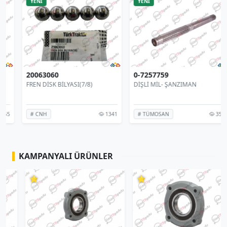
YENİ
YENİ
20063060
0-7257759
FREN DİSK BİLYASI(7/8)
DİŞLİ MİL- ŞANZIMAN
1341
355
# CNH
# TÜMOSAN
KAMPANYALI ÜRÜNLER
⭐
⭐