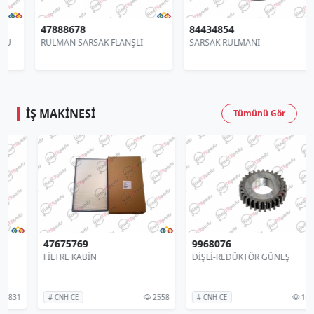
47888678
84434854
RULMAN SARSAK FLANŞLI
SARSAK RULMANI
İŞ MAKINESI
Tümünü Gör
47675769
9968076
FİLTRE KABİN
DİŞLİ-REDÜKTÖR GÜNEŞ
2558
1692
# CNH CE
# CNH CE