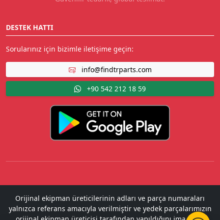
DESTEK HATTI
Sorularınız için bizimle iletişime geçin:
info@findtrparts.com
+90 542 212 18 59
Orijinal ekipman üreticilerinin adları ve parça numaraları
yalnızca referans amacıyla verilmiştir ve yedek parçalarımızın
orijinal ekipman üreticisi tarafından yapıldığını ima etme