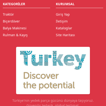
KATEGORILER
KURUMSAL
Traktör
Giriş Yap
Biçerdöver
İletişim
Balya Makinesi
Kataloglar
Rulman & Kayış
Site Haritası
Türkiye'nin yedek parça gücünü dünyaya taşıyoruz.
Güvenilir tedarik, global teslimat.