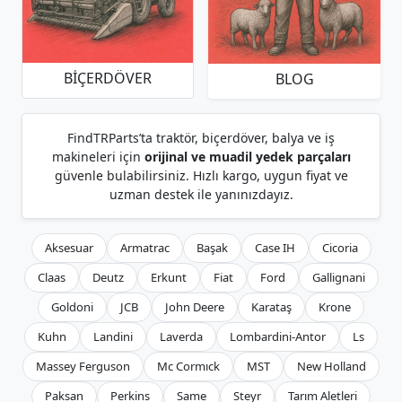
BIÇERDÖVER
BLOG
FindTRParts’ta traktör, biçerdöver, balya ve iş
makineleri için
orijinal ve muadil yedek parçaları
güvenle bulabilirsiniz. Hızlı kargo, uygun fiyat ve
uzman destek ile yanınızdayız.
Aksesuar
Armatrac
Başak
Case IH
Cicoria
Claas
Deutz
Erkunt
Fiat
Ford
Gallignani
Goldoni
JCB
John Deere
Karataş
Krone
Kuhn
Landini
Laverda
Lombardini-Antor
Ls
Massey Ferguson
Mc Cormıck
MST
New Holland
Paksan
Perkins
Same
Steyr
Tarım Aletleri