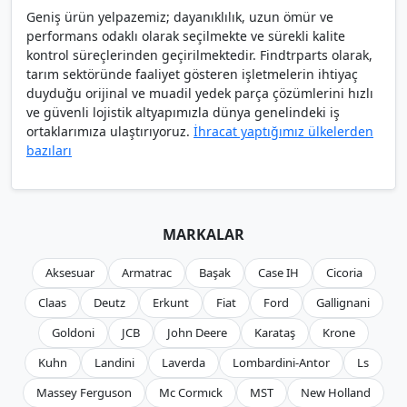
Geniş ürün yelpazemiz; dayanıklılık, uzun ömür ve
performans odaklı olarak seçilmekte ve sürekli kalite
kontrol süreçlerinden geçirilmektedir. Findtrparts olarak,
tarım sektöründe faaliyet gösteren işletmelerin ihtiyaç
duyduğu orijinal ve muadil yedek parça çözümlerini hızlı
ve güvenli lojistik altyapımızla dünya genelindeki iş
ortaklarımıza ulaştırıyoruz.
İhracat yaptığımız ülkelerden
bazıları
MARKALAR
Aksesuar
Armatrac
Başak
Case IH
Cicoria
Claas
Deutz
Erkunt
Fiat
Ford
Gallignani
Goldoni
JCB
John Deere
Karataş
Krone
Kuhn
Landini
Laverda
Lombardini-Antor
Ls
Massey Ferguson
Mc Cormıck
MST
New Holland