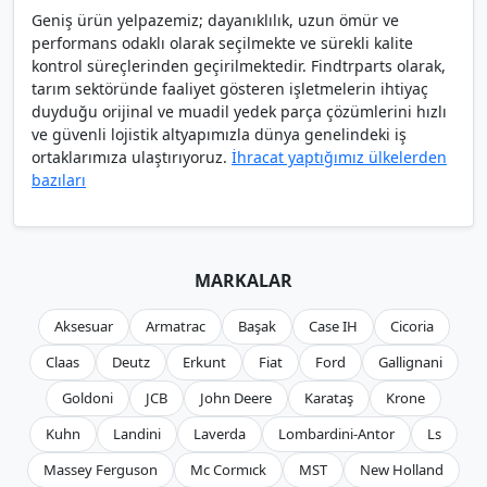
Geniş ürün yelpazemiz; dayanıklılık, uzun ömür ve
performans odaklı olarak seçilmekte ve sürekli kalite
kontrol süreçlerinden geçirilmektedir. Findtrparts olarak,
tarım sektöründe faaliyet gösteren işletmelerin ihtiyaç
duyduğu orijinal ve muadil yedek parça çözümlerini hızlı
ve güvenli lojistik altyapımızla dünya genelindeki iş
ortaklarımıza ulaştırıyoruz.
İhracat yaptığımız ülkelerden
bazıları
MARKALAR
Aksesuar
Armatrac
Başak
Case IH
Cicoria
Claas
Deutz
Erkunt
Fiat
Ford
Gallignani
Goldoni
JCB
John Deere
Karataş
Krone
Kuhn
Landini
Laverda
Lombardini-Antor
Ls
Massey Ferguson
Mc Cormıck
MST
New Holland