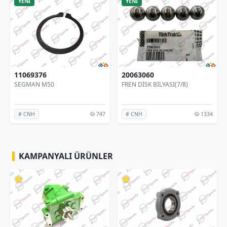
YENİ
YENİ
6
20063060
0-7257759
M50
FREN DİSK BİLYASI(7/8)
DİŞLİ MİL- Ş
747
1334
# CNH
# TÜMOSAN
KAMPANYALI ÜRÜNLER
⭐
⭐