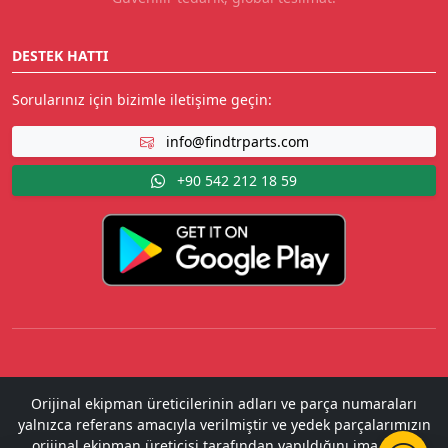
DESTEK HATTI
Sorularınız için bizimle iletişime geçin:
info@findtrparts.com
+90 542 212 18 59
Orijinal ekipman üreticilerinin adları ve parça numaraları
yalnızca referans amacıyla verilmiştir ve yedek parçalarımızın
orijinal ekipman üreticisi tarafından yapıldığını ima etme