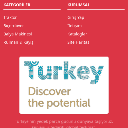
KATEGORILER
KURUMSAL
Traktör
Giriş Yap
Biçerdöver
İletişim
Balya Makinesi
Kataloglar
Rulman & Kayış
Site Haritası
Türkiye'nin yedek parça gücünü dünyaya taşıyoruz.
Güvenilir tedarik, global teslimat.