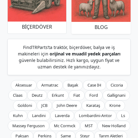
BIÇERDÖVER
BLOG
FindTRParts’ta traktör, biçerdöver, balya ve iş
makineleri için
orijinal ve muadil yedek parçaları
güvenle bulabilirsiniz. Hızlı kargo, uygun fiyat ve
uzman destek ile yanınızdayız.
Aksesuar
Armatrac
Başak
Case IH
Cicoria
Claas
Deutz
Erkunt
Fiat
Ford
Gallignani
Goldoni
JCB
John Deere
Karataş
Krone
Kuhn
Landini
Laverda
Lombardini-Antor
Ls
Massey Ferguson
Mc Cormıck
MST
New Holland
Paksan
Perkins
Same
Steyr
Tarım Aletleri