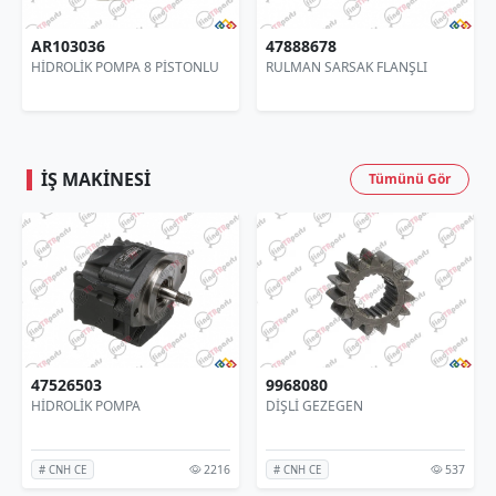
3036
47888678
8443485
LİK POMPA 8 PİSTONLU
RULMAN SARSAK FLANŞLI
SARSAK R
İŞ MAKINESI
Tümünü Gör
26503
9968080
KNTMS
OLİK POMPA
DİŞLİ GEZEGEN
PERVANE
GÖBEK
2216
537
NH CE
# CNH CE
# MST