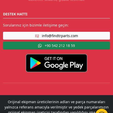
DESTEK HATTI
Sorularınız için bizimle iletişime geçin:
info@findtrparts.com
+90 542 212 18 59
Orijinal ekipman üreticilerinin adları ve parça numaraları
yalnızca referans amacıyla verilmiştir ve yedek parçalarımızın
orijinal ekipman üreticisi tarafından yapıldığını ima etme