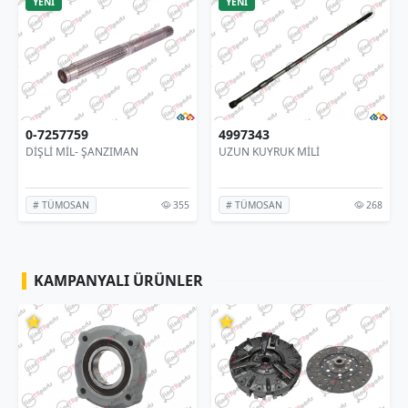
ENİ
YENİ
YENİ
7257759
4997343
49968
ŞLİ MİL- ŞANZIMAN
UZUN KUYRUK MİLİ
PRİZDİ
355
268
 TÜMOSAN
# TÜMOSAN
# TÜM
KAMPANYALI ÜRÜNLER
⭐
⭐
⭐