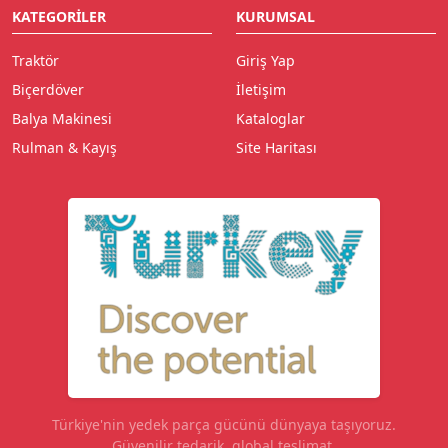
KATEGORILER
KURUMSAL
Traktör
Giriş Yap
Biçerdöver
İletişim
Balya Makinesi
Kataloglar
Rulman & Kayış
Site Haritası
Türkiye'nin yedek parça gücünü dünyaya taşıyoruz.
Güvenilir tedarik, global teslimat.