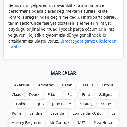
Geniş ürün yelpazemiz; dayanıklılık, uzun ömür ve
performans odaklı olarak seçilmekte ve sürekli kalite
kontrol süreçlerinden geçirilmektedir. Findtrparts olarak,
tarım sektöründe faaliyet gösteren işletmelerin ihtiyaç
duyduğu orijinal ve muadil yedek parça çözümlerini hızlı
ve güvenli lojistik altyapımızla dünya genelindeki iş
ortaklarımıza ulaştırıyoruz.
İhracat yaptığımız ülkelerden
bazıları
MARKALAR
Aksesuar
Armatrac
Başak
Case IH
Cicoria
Claas
Deutz
Erkunt
Fiat
Ford
Gallignani
Goldoni
JCB
John Deere
Karataş
Krone
Kuhn
Landini
Laverda
Lombardini-Antor
Ls
Massey Ferguson
Mc Cormıck
MST
New Holland