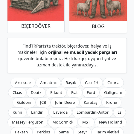
BIÇERDÖVER
BLOG
FindTRParts’ta traktör, biçerdöver, balya ve iş
makineleri için
orijinal ve muadil yedek parçaları
güvenle bulabilirsiniz. Hızlı kargo, uygun fiyat ve
uzman destek ile yanınızdayız.
Aksesuar
Armatrac
Başak
Case IH
Cicoria
Claas
Deutz
Erkunt
Fiat
Ford
Gallignani
Goldoni
JCB
John Deere
Karataş
Krone
Kuhn
Landini
Laverda
Lombardini-Antor
Ls
Massey Ferguson
Mc Cormıck
MST
New Holland
Paksan
Perkins
Same
Steyr
Tarım Aletleri