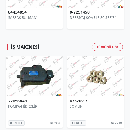
84434854
0-7251458
477
SARSAK RULMANI
DEBRİYAJ KOMPLE 80 SERİSİ
TEP
İŞ MAKINESI
Tümünü Gör
226568A1
425-1612
8
POMPA-HİDROLİK
SOMUN
K
3987
2218
# CNH CE
# CNH CE