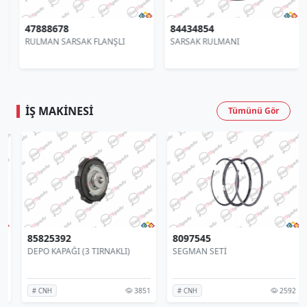
47888678
84434854
RULMAN SARSAK FLANŞLI
SARSAK RULMANI
İŞ MAKINESI
Tümünü Gör
85825392
8097545
DEPO KAPAĞI (3 TIRNAKLI)
SEGMAN SETİ
3851
2592
# CNH
# CNH