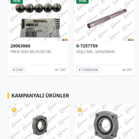
YENİ
YENİ
20063060
0-7257759
FREN DİSK BİLYASI(7/8)
DİŞLİ MİL- ŞANZIMAN
1347
357
# CNH
# TÜMOSAN
KAMPANYALI ÜRÜNLER
⭐
⭐