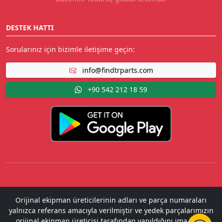
DESTEK HATTI
Sorularınız için bizimle iletişime geçin:
info@findtrparts.com
+90 542 212 18 59
Orijinal ekipman üreticilerinin adları ve parça numaraları
yalnızca referans amacıyla verilmiştir ve yedek parçalarımızın
orijinal ekipman üreticisi tarafından yapıldığını ima etme