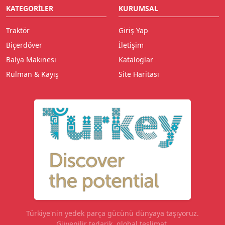
KATEGORILER
KURUMSAL
Traktör
Giriş Yap
Biçerdöver
İletişim
Balya Makinesi
Kataloglar
Rulman & Kayış
Site Haritası
Türkiye'nin yedek parça gücünü dünyaya taşıyoruz.
Güvenilir tedarik, global teslimat.