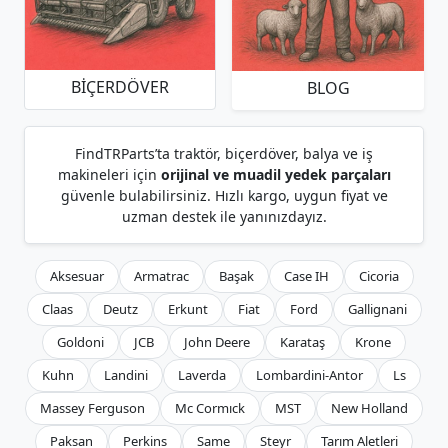
BIÇERDÖVER
BLOG
FindTRParts’ta traktör, biçerdöver, balya ve iş
makineleri için
orijinal ve muadil yedek parçaları
güvenle bulabilirsiniz. Hızlı kargo, uygun fiyat ve
uzman destek ile yanınızdayız.
Aksesuar
Armatrac
Başak
Case IH
Cicoria
Claas
Deutz
Erkunt
Fiat
Ford
Gallignani
Goldoni
JCB
John Deere
Karataş
Krone
Kuhn
Landini
Laverda
Lombardini-Antor
Ls
Massey Ferguson
Mc Cormıck
MST
New Holland
Paksan
Perkins
Same
Steyr
Tarım Aletleri