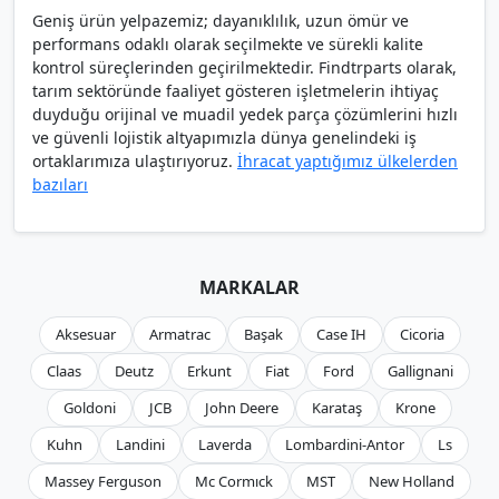
Geniş ürün yelpazemiz; dayanıklılık, uzun ömür ve
performans odaklı olarak seçilmekte ve sürekli kalite
kontrol süreçlerinden geçirilmektedir. Findtrparts olarak,
tarım sektöründe faaliyet gösteren işletmelerin ihtiyaç
duyduğu orijinal ve muadil yedek parça çözümlerini hızlı
ve güvenli lojistik altyapımızla dünya genelindeki iş
ortaklarımıza ulaştırıyoruz.
İhracat yaptığımız ülkelerden
bazıları
MARKALAR
Aksesuar
Armatrac
Başak
Case IH
Cicoria
Claas
Deutz
Erkunt
Fiat
Ford
Gallignani
Goldoni
JCB
John Deere
Karataş
Krone
Kuhn
Landini
Laverda
Lombardini-Antor
Ls
Massey Ferguson
Mc Cormıck
MST
New Holland