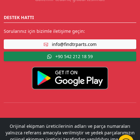
DESTEK HATTI
Sorularınız için bizimle iletişime geçin:
info@findtrparts.com
+90 542 212 18 59
Orijinal ekipman üreticilerinin adları ve parça numaraları
yalnızca referans amacıyla verilmiştir ve yedek parçalarımızın
orijinal ekipman üreticisi tarafından yapıldığını ima etme