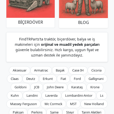
BIÇERDÖVER
BLOG
FindTRParts’ta traktör, biçerdöver, balya ve iş
makineleri için
orijinal ve muadil yedek parçaları
güvenle bulabilirsiniz. Hızlı kargo, uygun fiyat ve
uzman destek ile yanınızdayız.
Aksesuar
Armatrac
Başak
Case IH
Cicoria
Claas
Deutz
Erkunt
Fiat
Ford
Gallignani
Goldoni
JCB
John Deere
Karataş
Krone
Kuhn
Landini
Laverda
Lombardini-Antor
Ls
Massey Ferguson
Mc Cormıck
MST
New Holland
Paksan
Perkins
Same
Steyr
Tarım Aletleri