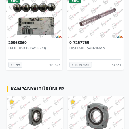
YENİ
YENİ
20063060
0-7257759
FREN DİSK BİLYASI(7/8)
DİŞLİ MİL- ŞANZIMAN
1327
351
# CNH
# TÜMOSAN
KAMPANYALI ÜRÜNLER
⭐
⭐