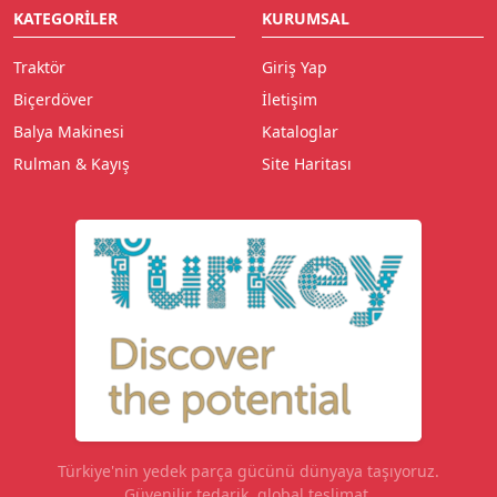
KATEGORILER
KURUMSAL
Traktör
Giriş Yap
Biçerdöver
İletişim
Balya Makinesi
Kataloglar
Rulman & Kayış
Site Haritası
Türkiye'nin yedek parça gücünü dünyaya taşıyoruz.
Güvenilir tedarik, global teslimat.