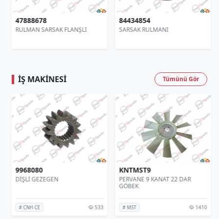
47888678
84434854
RULMAN SARSAK FLANŞLI
SARSAK RULMANI
İŞ MAKINESI
Tümünü Gör
9968080
KNTMST9
DİŞLİ GEZEGEN
PERVANE 9 KANAT 22 DAR
GÖBEK
533
1410
# CNH CE
# MST