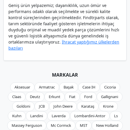
Geniş ürün yelpazemiz; dayanıklılık, uzun ömür ve
performans odaklı olarak seçilmekte ve sürekli kalite
kontrol süreçlerinden geçirilmektedir. Findtrparts olarak,
tarım sektöründe faaliyet gösteren işletmelerin ihtiyaç
duyduğu orijinal ve muadil yedek parça çözümlerini hızlı
ve güvenli lojistik altyapımızla dünya genelindeki iş
ortaklarımıza ulaştırıyoruz.
İhracat yaptığımız ülkelerden
bazıları
MARKALAR
Aksesuar
Armatrac
Başak
Case IH
Cicoria
Claas
Deutz
Erkunt
Fiat
Ford
Gallignani
Goldoni
JCB
John Deere
Karataş
Krone
Kuhn
Landini
Laverda
Lombardini-Antor
Ls
Massey Ferguson
Mc Cormıck
MST
New Holland