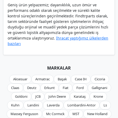
Geniş ürün yelpazemiz; dayanıklılık, uzun ömür ve
performans odaklı olarak seçilmekte ve sürekli kalite
kontrol süreçlerinden geçirilmektedir. Findtrparts olarak,
tarım sektöründe faaliyet gösteren işletmelerin ihtiyaç
duyduğu orijinal ve muadil yedek parça çözümlerini hızlı
ve güvenli lojistik altyapımızla dünya genelindeki iş
ortaklarımıza ulaştırıyoruz.
İhracat yaptığımız ülkelerden
bazıları
MARKALAR
Aksesuar
Armatrac
Başak
Case IH
Cicoria
Claas
Deutz
Erkunt
Fiat
Ford
Gallignani
Goldoni
JCB
John Deere
Karataş
Krone
Kuhn
Landini
Laverda
Lombardini-Antor
Ls
Massey Ferguson
Mc Cormıck
MST
New Holland