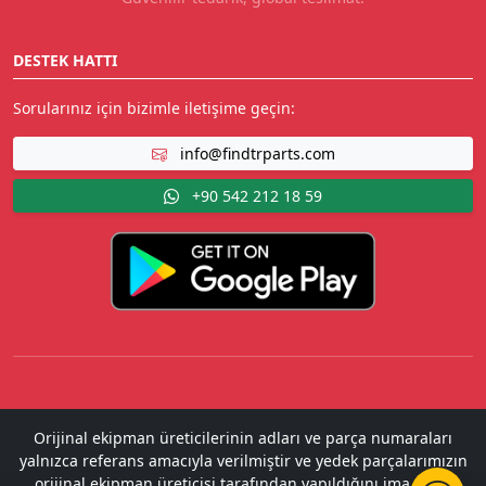
DESTEK HATTI
Sorularınız için bizimle iletişime geçin:
info@findtrparts.com
+90 542 212 18 59
Orijinal ekipman üreticilerinin adları ve parça numaraları
yalnızca referans amacıyla verilmiştir ve yedek parçalarımızın
orijinal ekipman üreticisi tarafından yapıldığını ima etme