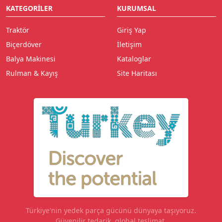
KATEGORILER
KURUMSAL
Traktör
Giriş Yap
Biçerdöver
İletişim
Balya Makinesi
Kataloglar
Rulman & Kayış
Site Haritası
Türkiye'nin yedek parça gücünü dünyaya taşıyoruz.
Güvenilir tedarik, global teslimat.