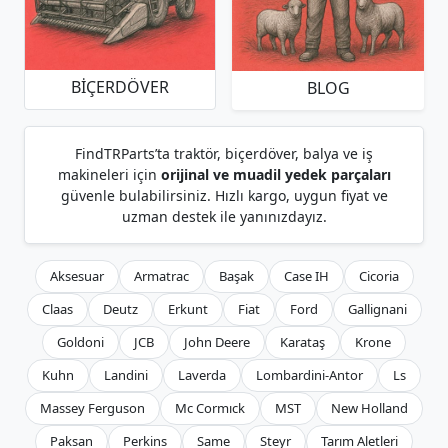
BIÇERDÖVER
BLOG
FindTRParts’ta traktör, biçerdöver, balya ve iş
makineleri için
orijinal ve muadil yedek parçaları
güvenle bulabilirsiniz. Hızlı kargo, uygun fiyat ve
uzman destek ile yanınızdayız.
Aksesuar
Armatrac
Başak
Case IH
Cicoria
Claas
Deutz
Erkunt
Fiat
Ford
Gallignani
Goldoni
JCB
John Deere
Karataş
Krone
Kuhn
Landini
Laverda
Lombardini-Antor
Ls
Massey Ferguson
Mc Cormıck
MST
New Holland
Paksan
Perkins
Same
Steyr
Tarım Aletleri