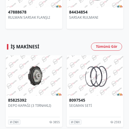
47888678
84434854
RULMAN SARSAK FLANŞLI
SARSAK RULMANI
İŞ MAKINESI
Tümünü Gör
85825392
8097545
DEPO KAPAĞI (3 TIRNAKLI)
SEGMAN SETİ
3855
2593
# CNH
# CNH