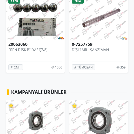
YENİ
YENİ
20063060
0-7257759
FREN DİSK BİLYASI(7/8)
DİŞLİ MİL- ŞANZIMAN
1350
359
# CNH
# TÜMOSAN
KAMPANYALI ÜRÜNLER
⭐
⭐