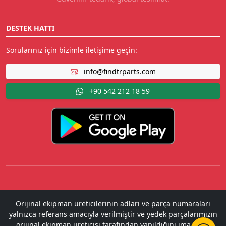
DESTEK HATTI
Sorularınız için bizimle iletişime geçin:
info@findtrparts.com
+90 542 212 18 59
Orijinal ekipman üreticilerinin adları ve parça numaraları
yalnızca referans amacıyla verilmiştir ve yedek parçalarımızın
orijinal ekipman üreticisi tarafından yapıldığını ima etme