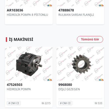
AR103036
47888678
HİDROLİK POMPA 8 PİSTONLU
RULMAN SARSAK FLANŞLI
İŞ MAKINESI
Tümünü Gör
47526503
9968080
HİDROLİK POMPA
DİŞLİ GEZEGEN
2215
533
# CNH CE
# CNH CE