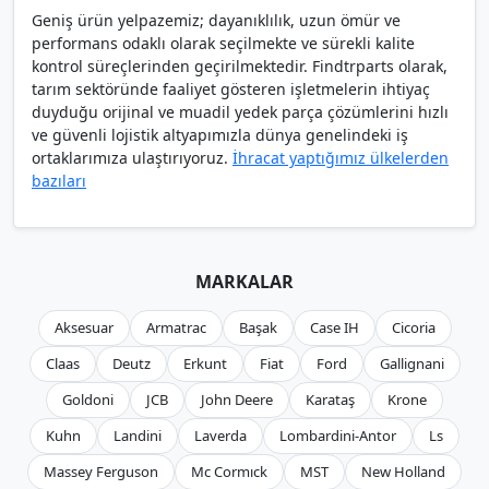
Geniş ürün yelpazemiz; dayanıklılık, uzun ömür ve
performans odaklı olarak seçilmekte ve sürekli kalite
kontrol süreçlerinden geçirilmektedir. Findtrparts olarak,
tarım sektöründe faaliyet gösteren işletmelerin ihtiyaç
duyduğu orijinal ve muadil yedek parça çözümlerini hızlı
ve güvenli lojistik altyapımızla dünya genelindeki iş
ortaklarımıza ulaştırıyoruz.
İhracat yaptığımız ülkelerden
bazıları
MARKALAR
Aksesuar
Armatrac
Başak
Case IH
Cicoria
Claas
Deutz
Erkunt
Fiat
Ford
Gallignani
Goldoni
JCB
John Deere
Karataş
Krone
Kuhn
Landini
Laverda
Lombardini-Antor
Ls
Massey Ferguson
Mc Cormıck
MST
New Holland