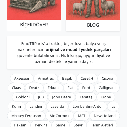
BIÇERDÖVER
BLOG
FindTRParts’ta traktör, biçerdöver, balya ve iş
makineleri için
orijinal ve muadil yedek parçaları
güvenle bulabilirsiniz. Hızlı kargo, uygun fiyat ve
uzman destek ile yanınızdayız.
Aksesuar
Armatrac
Başak
Case IH
Cicoria
Claas
Deutz
Erkunt
Fiat
Ford
Gallignani
Goldoni
JCB
John Deere
Karataş
Krone
Kuhn
Landini
Laverda
Lombardini-Antor
Ls
Massey Ferguson
Mc Cormıck
MST
New Holland
Paksan
Perkins
Same
Steyr
Tarım Aletleri