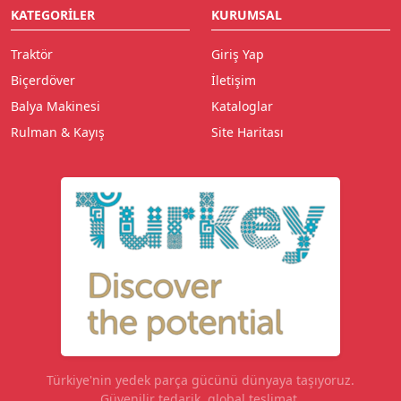
KATEGORILER
KURUMSAL
Traktör
Giriş Yap
Biçerdöver
İletişim
Balya Makinesi
Kataloglar
Rulman & Kayış
Site Haritası
Türkiye'nin yedek parça gücünü dünyaya taşıyoruz.
Güvenilir tedarik, global teslimat.