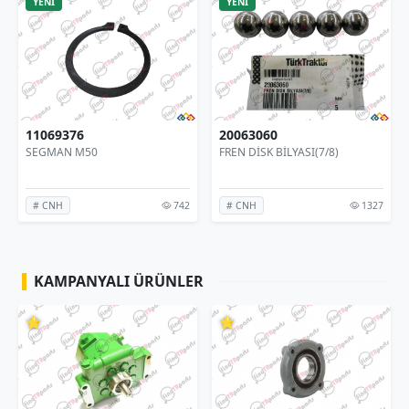
YENİ
YENİ
11069376
20063060
SEGMAN M50
FREN DİSK BİLYASI(7/8)
742
1327
# CNH
# CNH
KAMPANYALI ÜRÜNLER
⭐
⭐