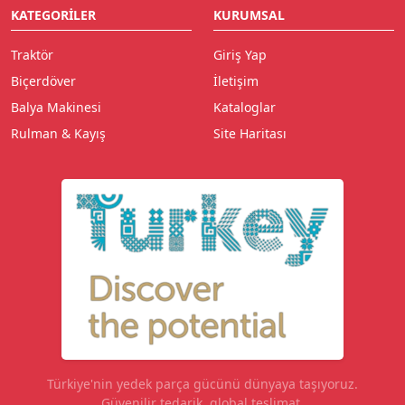
KATEGORILER
KURUMSAL
Traktör
Giriş Yap
Biçerdöver
İletişim
Balya Makinesi
Kataloglar
Rulman & Kayış
Site Haritası
Türkiye'nin yedek parça gücünü dünyaya taşıyoruz.
Güvenilir tedarik, global teslimat.