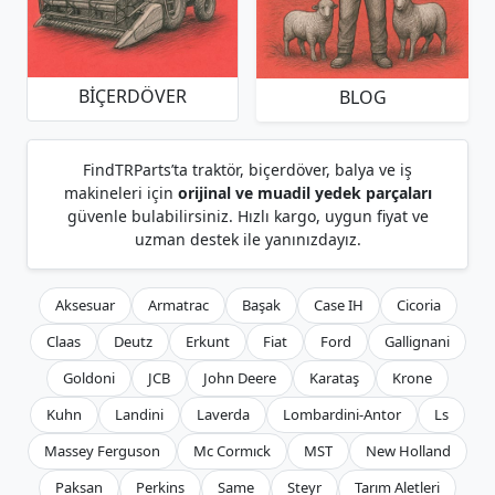
BIÇERDÖVER
BLOG
FindTRParts’ta traktör, biçerdöver, balya ve iş
makineleri için
orijinal ve muadil yedek parçaları
güvenle bulabilirsiniz. Hızlı kargo, uygun fiyat ve
uzman destek ile yanınızdayız.
Aksesuar
Armatrac
Başak
Case IH
Cicoria
Claas
Deutz
Erkunt
Fiat
Ford
Gallignani
Goldoni
JCB
John Deere
Karataş
Krone
Kuhn
Landini
Laverda
Lombardini-Antor
Ls
Massey Ferguson
Mc Cormıck
MST
New Holland
Paksan
Perkins
Same
Steyr
Tarım Aletleri