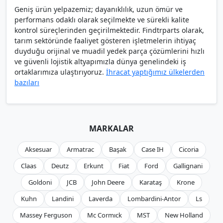
Geniş ürün yelpazemiz; dayanıklılık, uzun ömür ve
performans odaklı olarak seçilmekte ve sürekli kalite
kontrol süreçlerinden geçirilmektedir. Findtrparts olarak,
tarım sektöründe faaliyet gösteren işletmelerin ihtiyaç
duyduğu orijinal ve muadil yedek parça çözümlerini hızlı
ve güvenli lojistik altyapımızla dünya genelindeki iş
ortaklarımıza ulaştırıyoruz.
İhracat yaptığımız ülkelerden
bazıları
MARKALAR
Aksesuar
Armatrac
Başak
Case IH
Cicoria
Claas
Deutz
Erkunt
Fiat
Ford
Gallignani
Goldoni
JCB
John Deere
Karataş
Krone
Kuhn
Landini
Laverda
Lombardini-Antor
Ls
Massey Ferguson
Mc Cormıck
MST
New Holland