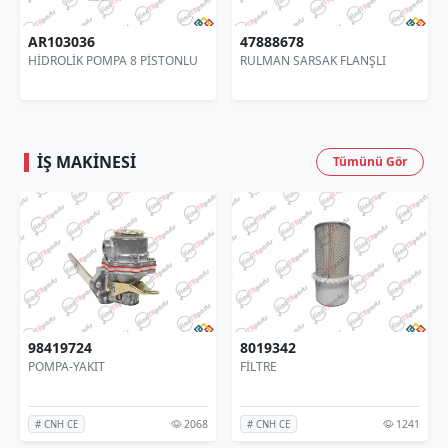
47888678
84434854
NLU
RULMAN SARSAK FLANŞLI
SARSAK RULMANI
İŞ MAKINESI
Tümünü Gör
8019342
226568A1
FİLTRE
POMPA-HİDROLİK
2068
1241
398
# CNH CE
# CNH CE