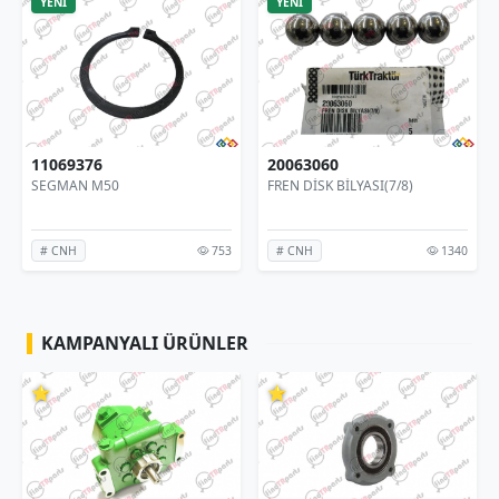
YENİ
YENİ
20063060
0-7257759
FREN DİSK BİLYASI(7/8)
DİŞLİ MİL- ŞANZIMAN
53
1340
355
# CNH
# TÜMOSAN
KAMPANYALI ÜRÜNLER
⭐
⭐