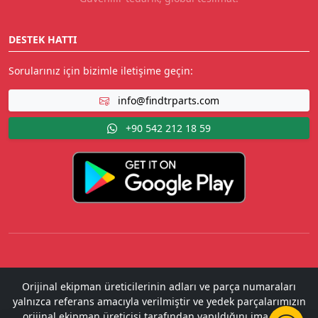
DESTEK HATTI
Sorularınız için bizimle iletişime geçin:
info@findtrparts.com
+90 542 212 18 59
Orijinal ekipman üreticilerinin adları ve parça numaraları
yalnızca referans amacıyla verilmiştir ve yedek parçalarımızın
orijinal ekipman üreticisi tarafından yapıldığını ima etme