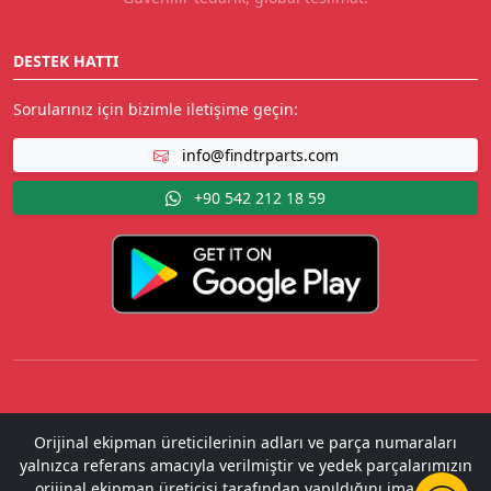
DESTEK HATTI
Sorularınız için bizimle iletişime geçin:
info@findtrparts.com
+90 542 212 18 59
Orijinal ekipman üreticilerinin adları ve parça numaraları
yalnızca referans amacıyla verilmiştir ve yedek parçalarımızın
orijinal ekipman üreticisi tarafından yapıldığını ima etme