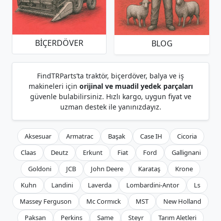
BIÇERDÖVER
BLOG
FindTRParts’ta traktör, biçerdöver, balya ve iş
makineleri için
orijinal ve muadil yedek parçaları
güvenle bulabilirsiniz. Hızlı kargo, uygun fiyat ve
uzman destek ile yanınızdayız.
Aksesuar
Armatrac
Başak
Case IH
Cicoria
Claas
Deutz
Erkunt
Fiat
Ford
Gallignani
Goldoni
JCB
John Deere
Karataş
Krone
Kuhn
Landini
Laverda
Lombardini-Antor
Ls
Massey Ferguson
Mc Cormıck
MST
New Holland
Paksan
Perkins
Same
Steyr
Tarım Aletleri