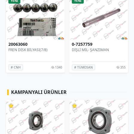
YENİ
YENİ
0-7257759
4997343
LYASI(7/8)
DİŞLİ MİL- ŞANZIMAN
UZUN KUYRUK Mİ
1340
355
# TÜMOSAN
# TÜMOSAN
KAMPANYALI ÜRÜNLER
⭐
⭐