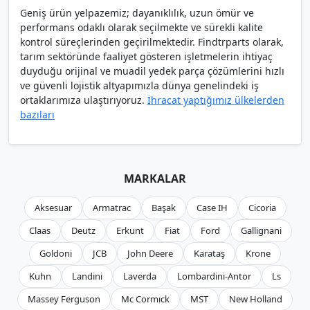
Geniş ürün yelpazemiz; dayanıklılık, uzun ömür ve
performans odaklı olarak seçilmekte ve sürekli kalite
kontrol süreçlerinden geçirilmektedir. Findtrparts olarak,
tarım sektöründe faaliyet gösteren işletmelerin ihtiyaç
duyduğu orijinal ve muadil yedek parça çözümlerini hızlı
ve güvenli lojistik altyapımızla dünya genelindeki iş
ortaklarımıza ulaştırıyoruz.
İhracat yaptığımız ülkelerden
bazıları
MARKALAR
Aksesuar
Armatrac
Başak
Case IH
Cicoria
Claas
Deutz
Erkunt
Fiat
Ford
Gallignani
Goldoni
JCB
John Deere
Karataş
Krone
Kuhn
Landini
Laverda
Lombardini-Antor
Ls
Massey Ferguson
Mc Cormıck
MST
New Holland