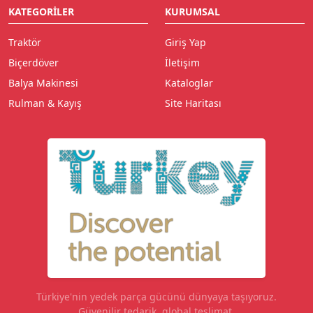
KATEGORILER
KURUMSAL
Traktör
Giriş Yap
Biçerdöver
İletişim
Balya Makinesi
Kataloglar
Rulman & Kayış
Site Haritası
Türkiye'nin yedek parça gücünü dünyaya taşıyoruz.
Güvenilir tedarik, global teslimat.