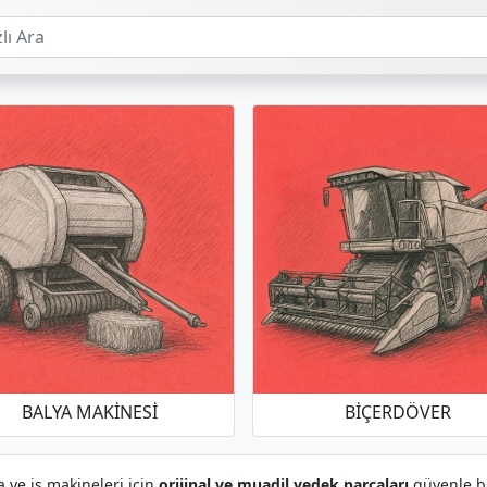
BALYA MAKINESI
BIÇERDÖVER
a ve iş makineleri için
orijinal ve muadil yedek parçaları
güvenle bul