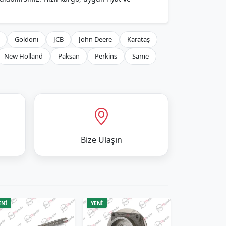
Goldoni
JCB
John Deere
Karataş
New Holland
Paksan
Perkins
Same
Bize Ulaşın
ENİ
YENİ
YENİ