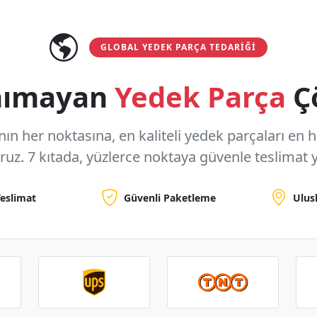
GLOBAL YEDEK PARÇA TEDARIĞI
anımayan
Yedek Parça
Ç
n her noktasına, en kaliteli yedek parçaları en hızl
oruz.
7 kıtada, yüzlerce noktaya
güvenle teslimat y
Teslimat
Güvenli Paketleme
Ulus