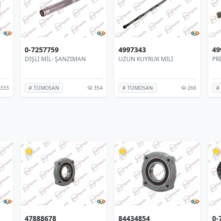
0-7257759
4997343
49
DİŞLİ MİL- ŞANZIMAN
UZUN KUYRUK MİLİ
PR
333
354
266
# TÜMOSAN
# TÜMOSAN
#
⭐
⭐
⭐
47888678
84434854
0-