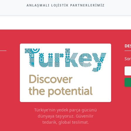
ANLAŞMALI LOJISTIK PARTNERLERIMIZ
DE
Sor
Türkiye'nin yedek parça gücünü
dünyaya taşıyoruz. Güvenilir
tedarik, global teslimat.