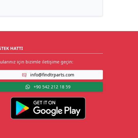
STEK HATTI
ularınız için bizimle iletişime geçin:
info@findtrparts.com
+90 542 212 18 59