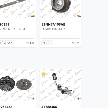
96851
E3NN7A103AB
84195997
İZDİREK BORU DİŞLİ
POMPA HİDROLİK
ÇEKİ OKU ÖN P
328
745
 TÜMOSAN
# CNH
# CNH
⭐
⭐
7251458
47788366
90452798