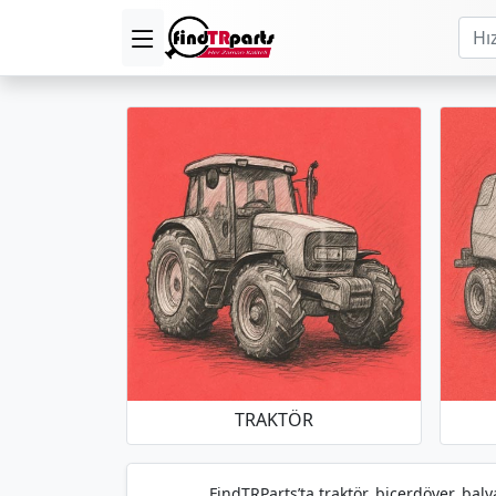
TRAKTÖR
FindTRParts’ta traktör, biçerdöver, baly