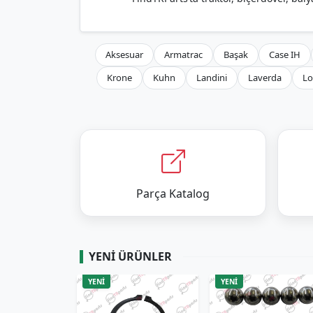
Aksesuar
Armatrac
Başak
Case IH
Krone
Kuhn
Landini
Laverda
Lo
Parça Katalog
YENI ÜRÜNLER
YENİ
YENİ