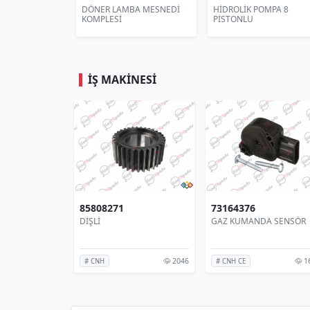
A AYAĞI
DÖNER LAMBA MESNEDİ
HİDROLİK POMPA 8
KOMPLESİ
PİSTONLU
İŞ MAKINESI
85808271
73164376
DİŞLİ
GAZ KUMANDA SENSÖR
2046
1
# CNH
# CNH CE