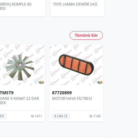
BRİYAJ KOMPLE 80
TEPE LAMBA DEMİRİ SAĞ
TEPE LAMBA D
İSİ
Tümünü Gör
NTMST9
87720899
84299345
RVANE 9 KANAT 22 DAR
MOTOR HAVA FİLTRESİ
RULMAN BİLYA
BEK
1411
1140
 MST
# CNH CE
# NEW HOLLAND