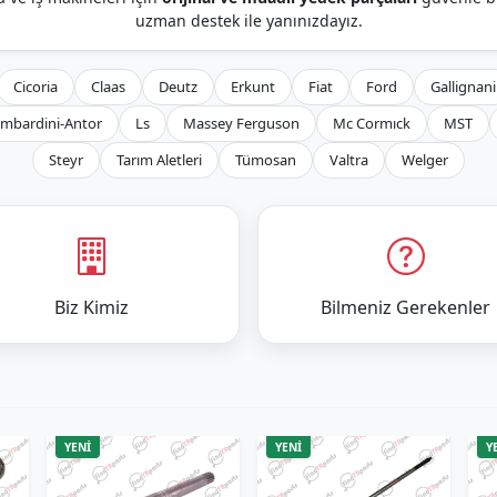
uzman destek ile yanınızdayız.
Cicoria
Claas
Deutz
Erkunt
Fiat
Ford
Gallignani
mbardini-Antor
Ls
Massey Ferguson
Mc Cormıck
MST
Steyr
Tarım Aletleri
Tümosan
Valtra
Welger
Biz Kimiz
Bilmeniz Gerekenler
YENİ
YENİ
Y