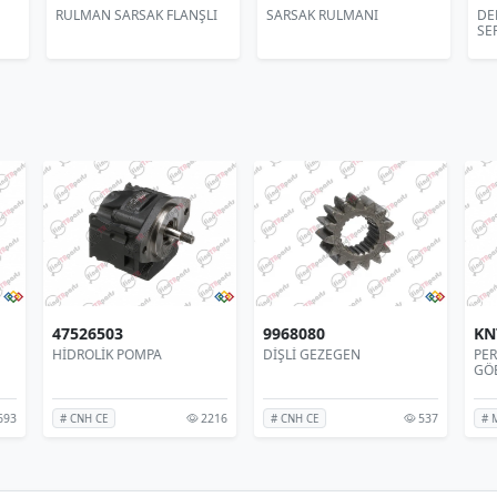
RULMAN SARSAK FLANŞLI
SARSAK RULMANI
DE
SER
47526503
9968080
K
HİDROLİK POMPA
DİŞLİ GEZEGEN
PE
GÖ
693
2216
537
# CNH CE
# CNH CE
#