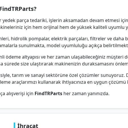
FindTRParts?
r yedek parça tedariki, işlerin aksamadan devam etmesi için
akineleriniz için hem orijinal hem de yüksek kaliteli uyumlu
eri, hidrolik pompalar, elektrik parçaları, filtreler ve daha
ıklamalarla sunulmakta, model uyumluluğu açıkça belirtilmekt
enli ödeme altyapısı ve her zaman ulaşabileceğiniz müşteri d
ısa sürede size ulaştırarak makinenizin duraksamasını önle
besiyle, tarım ve sanayi sektörüne özel çözümler sunuyoruz.
eleme araçlarımızı kullanarak ihtiyacınıza en uygun çözümü k
ça alışverişi için
FindTRParts
her zaman yanınızda.
İhracat