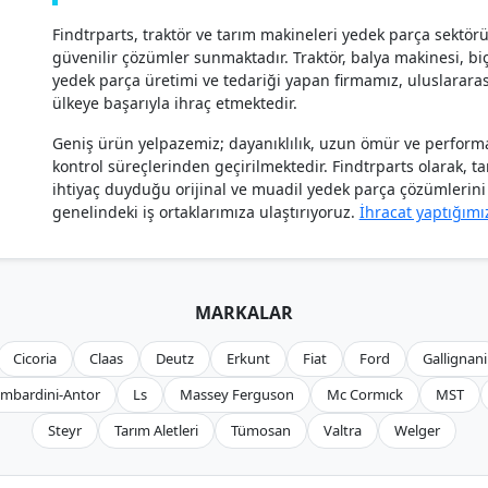
Findtrparts, traktör ve tarım makineleri yedek parça sektör
güvenilir çözümler sunmaktadır. Traktör, balya makinesi, biçe
yedek parça üretimi ve tedariği yapan firmamız, uluslararas
ülkeye başarıyla ihraç etmektedir.
Geniş ürün yelpazemiz; dayanıklılık, uzun ömür ve performan
kontrol süreçlerinden geçirilmektedir. Findtrparts olarak, t
ihtiyaç duyduğu orijinal ve muadil yedek parça çözümlerini h
genelindeki iş ortaklarımıza ulaştırıyoruz.
İhracat yaptığımı
MARKALAR
Cicoria
Claas
Deutz
Erkunt
Fiat
Ford
Gallignani
mbardini-Antor
Ls
Massey Ferguson
Mc Cormıck
MST
Steyr
Tarım Aletleri
Tümosan
Valtra
Welger