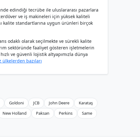
ünde edindiği tecrübe ile uluslararası pazarlara
rdöver ve iş makineleri için yüksek kaliteli
ı kalite standartlarına uygun ürünleri birçok
s odaklı olarak seçilmekte ve sürekli kalite
arım sektöründe faaliyet gösteren işletmelerin
ızlı ve güvenli lojistik altyapımızla dünya
z ülkelerden bazıları
Goldoni
JCB
John Deere
Karataş
New Holland
Paksan
Perkins
Same