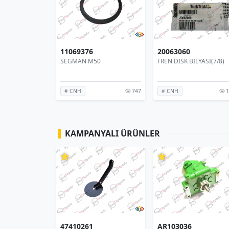
11069376
20063060
(CA 429725)
SEGMAN M50
FREN DİSK BİLYASI(7/8)
86
747
1
# CNH
# CNH
KAMPANYALI ÜRÜNLER
⭐
⭐
47410261
AR103036