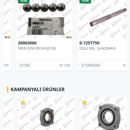
YENİ
YENİ
20063060
0-7257759
FREN DİSK BİLYASI(7/8)
DİŞLİ MİL- ŞANZIMAN
1338
355
# CNH
# TÜMOSAN
KAMPANYALI ÜRÜNLER
⭐
⭐