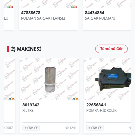
47888678
84434854
RULMAN SARSAK FLANŞLI
SARSAK RULMANI
İŞ MAKINESI
Tümünü Gör
8019342
226568A1
FİLTRE
POMPA-HİDROLİK
1241
3984
# CNH CE
# CNH CE