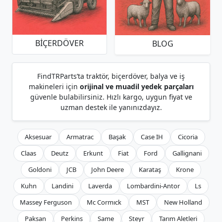
BIÇERDÖVER
BLOG
FindTRParts’ta traktör, biçerdöver, balya ve iş
makineleri için
orijinal ve muadil yedek parçaları
güvenle bulabilirsiniz. Hızlı kargo, uygun fiyat ve
uzman destek ile yanınızdayız.
Aksesuar
Armatrac
Başak
Case IH
Cicoria
Claas
Deutz
Erkunt
Fiat
Ford
Gallignani
Goldoni
JCB
John Deere
Karataş
Krone
Kuhn
Landini
Laverda
Lombardini-Antor
Ls
Massey Ferguson
Mc Cormıck
MST
New Holland
Paksan
Perkins
Same
Steyr
Tarım Aletleri