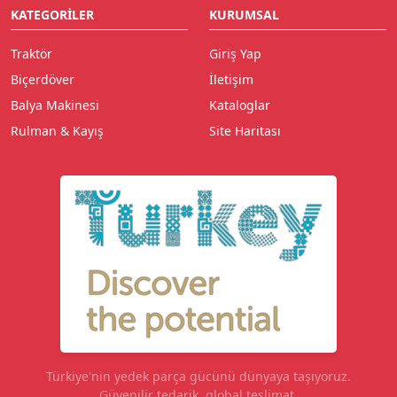
KATEGORILER
KURUMSAL
Traktör
Giriş Yap
Biçerdöver
İletişim
Balya Makinesi
Kataloglar
Rulman & Kayış
Site Haritası
Türkiye'nin yedek parça gücünü dünyaya taşıyoruz.
Güvenilir tedarik, global teslimat.