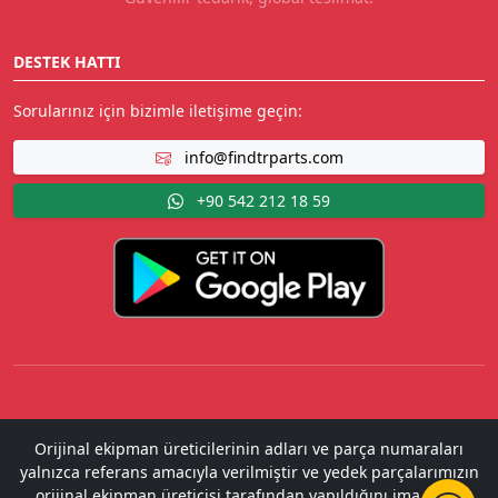
DESTEK HATTI
Sorularınız için bizimle iletişime geçin:
info@findtrparts.com
+90 542 212 18 59
Orijinal ekipman üreticilerinin adları ve parça numaraları
yalnızca referans amacıyla verilmiştir ve yedek parçalarımızın
orijinal ekipman üreticisi tarafından yapıldığını ima etme