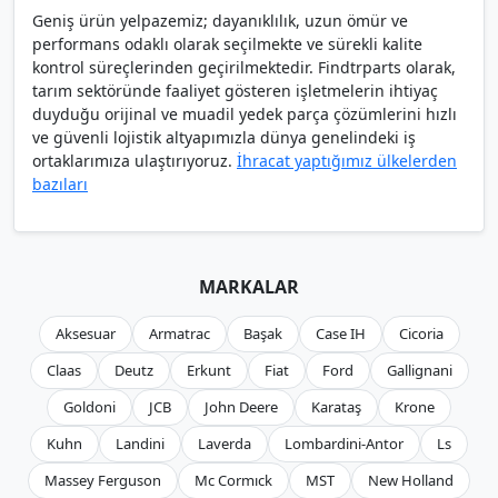
Geniş ürün yelpazemiz; dayanıklılık, uzun ömür ve
performans odaklı olarak seçilmekte ve sürekli kalite
kontrol süreçlerinden geçirilmektedir. Findtrparts olarak,
tarım sektöründe faaliyet gösteren işletmelerin ihtiyaç
duyduğu orijinal ve muadil yedek parça çözümlerini hızlı
ve güvenli lojistik altyapımızla dünya genelindeki iş
ortaklarımıza ulaştırıyoruz.
İhracat yaptığımız ülkelerden
bazıları
MARKALAR
Aksesuar
Armatrac
Başak
Case IH
Cicoria
Claas
Deutz
Erkunt
Fiat
Ford
Gallignani
Goldoni
JCB
John Deere
Karataş
Krone
Kuhn
Landini
Laverda
Lombardini-Antor
Ls
Massey Ferguson
Mc Cormıck
MST
New Holland