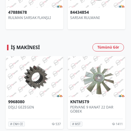
78
84434854
0-7251458
SARSAK FLANŞLI
SARSAK RULMANI
DEBRİYAJ KO
İŞ MAKINESI
Tümünü Gör
8080
KNTMST9
877208
DİŞLİ GEZEGEN
PERVANE 9 KANAT 22 DAR
MOTOR H
GÖBEK
537
1411
NH CE
# MST
# CNH CE