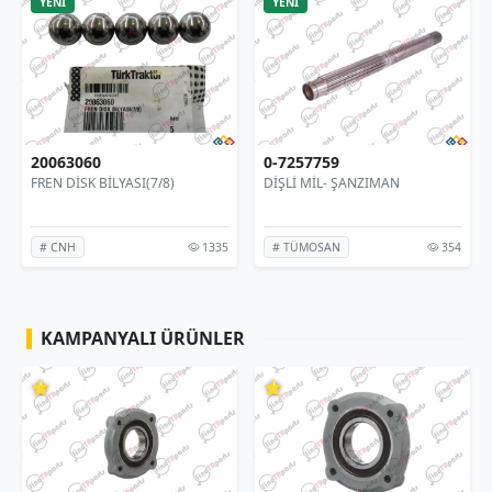
YENİ
YENİ
0-7257759
4997343
İLYASI(7/8)
DİŞLİ MİL- ŞANZIMAN
UZUN KUYRUK M
1335
354
# TÜMOSAN
# TÜMOSAN
KAMPANYALI ÜRÜNLER
⭐
⭐