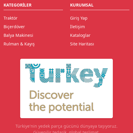
KATEGORILER
KURUMSAL
Traktör
Giriş Yap
Biçerdöver
İletişim
Balya Makinesi
Kataloglar
Rulman & Kayış
Site Haritası
Türkiye'nin yedek parça gücünü dünyaya taşıyoruz.
Güvenilir tedarik, global teslimat.