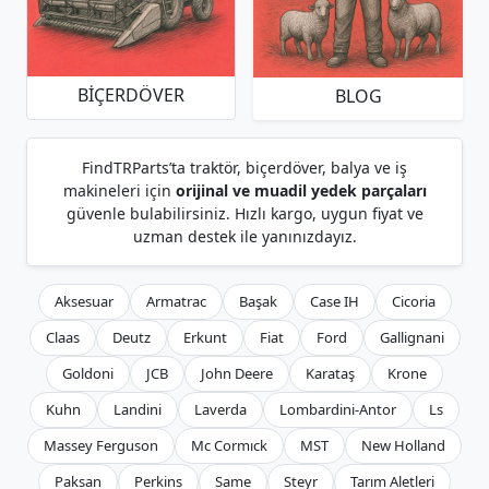
BIÇERDÖVER
BLOG
FindTRParts’ta traktör, biçerdöver, balya ve iş
makineleri için
orijinal ve muadil yedek parçaları
güvenle bulabilirsiniz. Hızlı kargo, uygun fiyat ve
uzman destek ile yanınızdayız.
Aksesuar
Armatrac
Başak
Case IH
Cicoria
Claas
Deutz
Erkunt
Fiat
Ford
Gallignani
Goldoni
JCB
John Deere
Karataş
Krone
Kuhn
Landini
Laverda
Lombardini-Antor
Ls
Massey Ferguson
Mc Cormıck
MST
New Holland
Paksan
Perkins
Same
Steyr
Tarım Aletleri