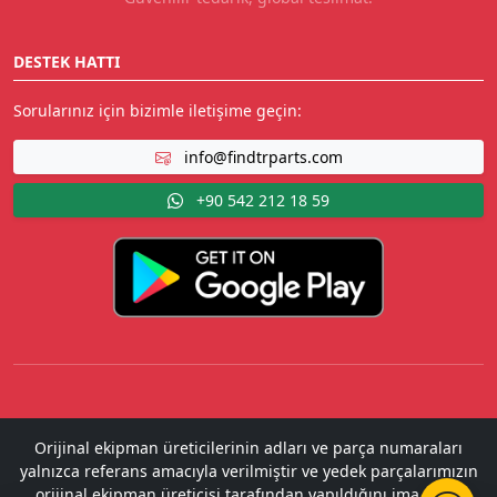
DESTEK HATTI
Sorularınız için bizimle iletişime geçin:
info@findtrparts.com
+90 542 212 18 59
Orijinal ekipman üreticilerinin adları ve parça numaraları
yalnızca referans amacıyla verilmiştir ve yedek parçalarımızın
orijinal ekipman üreticisi tarafından yapıldığını ima etme