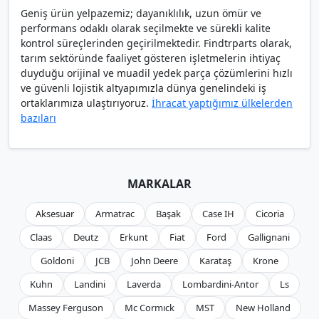
Geniş ürün yelpazemiz; dayanıklılık, uzun ömür ve
performans odaklı olarak seçilmekte ve sürekli kalite
kontrol süreçlerinden geçirilmektedir. Findtrparts olarak,
tarım sektöründe faaliyet gösteren işletmelerin ihtiyaç
duyduğu orijinal ve muadil yedek parça çözümlerini hızlı
ve güvenli lojistik altyapımızla dünya genelindeki iş
ortaklarımıza ulaştırıyoruz.
İhracat yaptığımız ülkelerden
bazıları
MARKALAR
Aksesuar
Armatrac
Başak
Case IH
Cicoria
Claas
Deutz
Erkunt
Fiat
Ford
Gallignani
Goldoni
JCB
John Deere
Karataş
Krone
Kuhn
Landini
Laverda
Lombardini-Antor
Ls
Massey Ferguson
Mc Cormıck
MST
New Holland