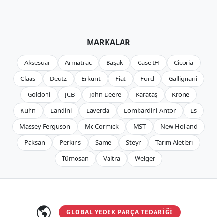
MARKALAR
Aksesuar
Armatrac
Başak
Case IH
Cicoria
Claas
Deutz
Erkunt
Fiat
Ford
Gallignani
Goldoni
JCB
John Deere
Karataş
Krone
Kuhn
Landini
Laverda
Lombardini-Antor
Ls
Massey Ferguson
Mc Cormıck
MST
New Holland
Paksan
Perkins
Same
Steyr
Tarım Aletleri
Tümosan
Valtra
Welger
GLOBAL YEDEK PARÇA TEDARIĞI