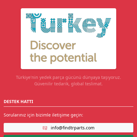
Türkiye'nin yedek parça gücünü dünyaya taşıyoruz.
Güvenilir tedarik, global teslimat.
DESTEK HATTI
Sorularınız için bizimle iletişime geçin:
info@findtrparts.com