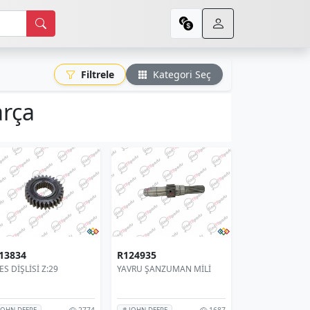
Filtrele
Kategori Seç
arça
13834
R124935
ES DİŞLİSİ Z:29
YAVRU ŞANZUMAN MİLİ
2774
1687