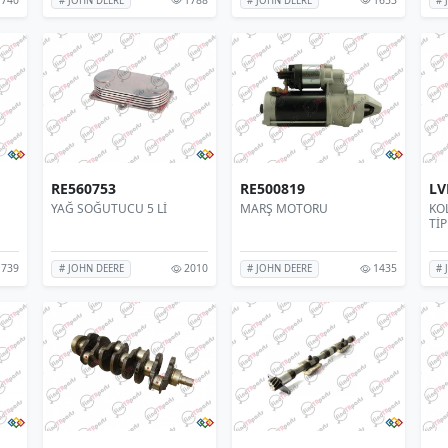
# JOHN DEERE
# JOHN DEERE
# 
RE560753
RE500819
LV
YAĞ SOĞUTUCU 5 Lİ
MARŞ MOTORU
KO
TİP
739
2010
1435
# JOHN DEERE
# JOHN DEERE
# 