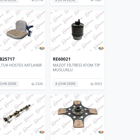
JOHN DEERE
# JOHN DEERE
B25717
RE60021
LTUK HOSTES KATLANIR
MAZOT FİLTRESİ ATOM TİP
MUSLUKLU
2326
3053
JOHN DEERE
# JOHN DEERE