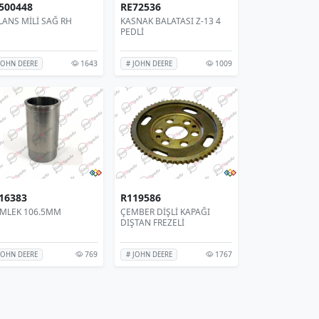
500448
RE72536
LANS MİLİ SAĞ RH
KASNAK BALATASI Z-13 4
PEDLİ
1643
1009
JOHN DEERE
# JOHN DEERE
16383
R119586
MLEK 106.5MM
ÇEMBER DİŞLİ KAPAĞI
DIŞTAN FREZELİ
769
1767
JOHN DEERE
# JOHN DEERE