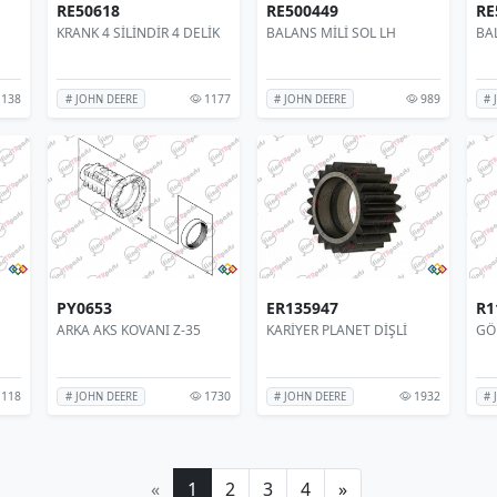
RE50618
RE500449
RE
KRANK 4 SİLİNDİR 4 DELİK
BALANS MİLİ SOL LH
BA
138
1177
989
# JOHN DEERE
# JOHN DEERE
# 
PY0653
ER135947
R1
ARKA AKS KOVANI Z-35
KARİYER PLANET DİŞLİ
GÖ
118
1730
1932
# JOHN DEERE
# JOHN DEERE
# 
«
1
2
3
4
»