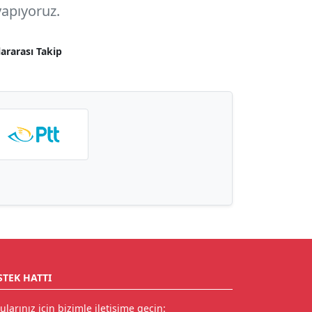
apıyoruz.
lararası Takip
STEK HATTI
ularınız için bizimle iletişime geçin: