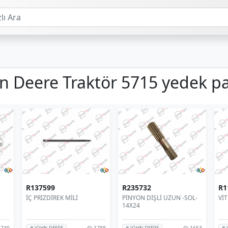
n Deere Traktör 5715 yedek p
R137599
R235732
R1
İÇ PRİZDİREK MİLİ
PİNYON DİŞLİ UZUN -SOL-
VİT
14X24
740
1788
1653