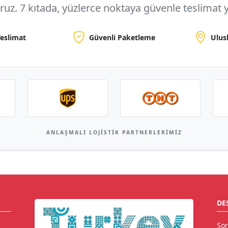
oruz.
7 kıtada, yüzlerce noktaya
güvenle teslimat y
Teslimat
Güvenli Paketleme
Ulus
ANLAŞMALI LOJISTIK PARTNERLERIMIZ
DE
Sor