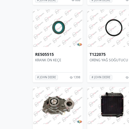
# JOHN DEERE
# JOHN DEERE
RE505515
T122075
KRANK ÖN KEÇE
ORİNG YAĞ SOĞUTUCU
1398
# JOHN DEERE
# JOHN DEERE