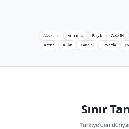
Aksesuar
Armatrac
Başak
Case IH
Krone
Kuhn
Landini
Laverda
Lo
Sınır T
Türkiye'den dünyanı