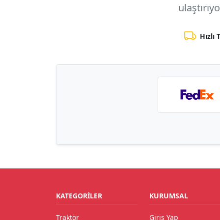
ulaştırıy
Hızlı 
KATEGORILER
KURUMSAL
Traktör
Giriş Yap