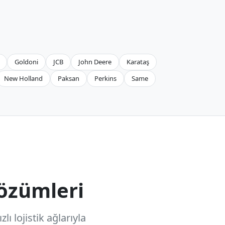
Goldoni
JCB
John Deere
Karataş
New Holland
Paksan
Perkins
Same
özümleri
ı lojistik ağlarıyla