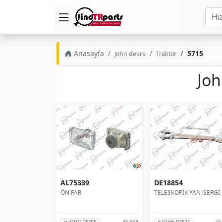
Anasayfa
5715
John deere
Traktör
Joh
AL75339
DE18854
ÖN FAR
TELESKOPİK YAN GERGİ
668