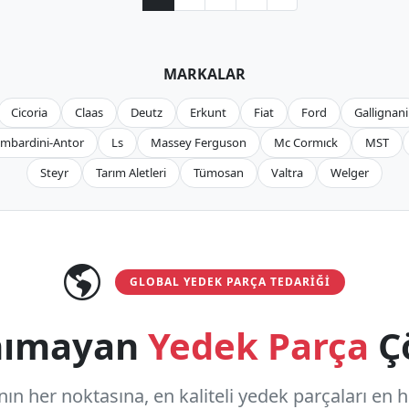
MARKALAR
Cicoria
Claas
Deutz
Erkunt
Fiat
Ford
Gallignani
mbardini-Antor
Ls
Massey Ferguson
Mc Cormıck
MST
Steyr
Tarım Aletleri
Tümosan
Valtra
Welger
GLOBAL YEDEK PARÇA TEDARIĞI
anımayan
Yedek Parça
Ç
n her noktasına, en kaliteli yedek parçaları en hızl