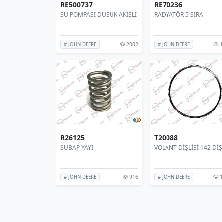
RE500737
RE70236
SU POMPASI DUSUK AKIŞLI
RADYATÖR 5 SIRA
2002
1
# JOHN DEERE
# JOHN DEERE
R26125
T20088
SUBAP YAYI
VOLANT DİŞLİSİ 142 DİŞ
916
1
# JOHN DEERE
# JOHN DEERE