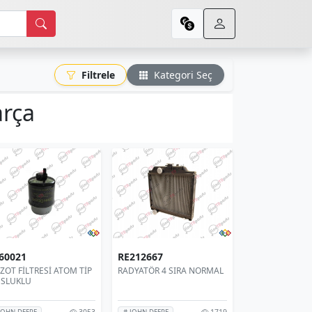
Filtrele
Kategori Seç
arça
60021
RE212667
ZOT FİLTRESİ ATOM TİP
RADYATÖR 4 SIRA NORMAL
SLUKLU
3053
1719