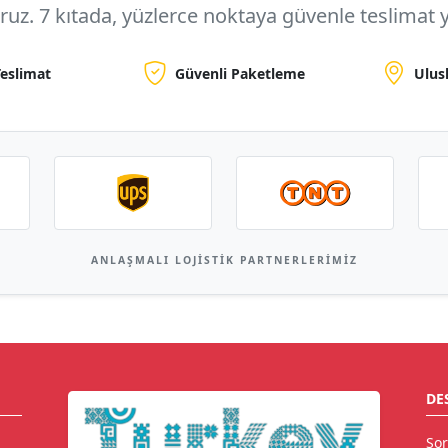
oruz.
7 kıtada, yüzlerce noktaya
güvenle teslimat y
Teslimat
Güvenli Paketleme
Ulus
ANLAŞMALI LOJISTIK PARTNERLERIMIZ
DE
Sor