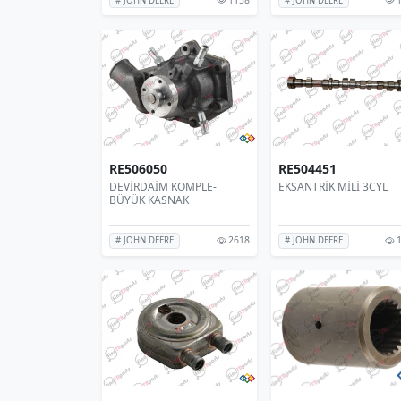
# JOHN DEERE
# JOHN DEERE
RE506050
RE504451
DEVİRDAİM KOMPLE-
EKSANTRİK MİLİ 3CYL
BÜYÜK KASNAK
2618
1
# JOHN DEERE
# JOHN DEERE