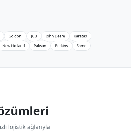
Goldoni
JCB
John Deere
Karataş
New Holland
Paksan
Perkins
Same
özümleri
ı lojistik ağlarıyla