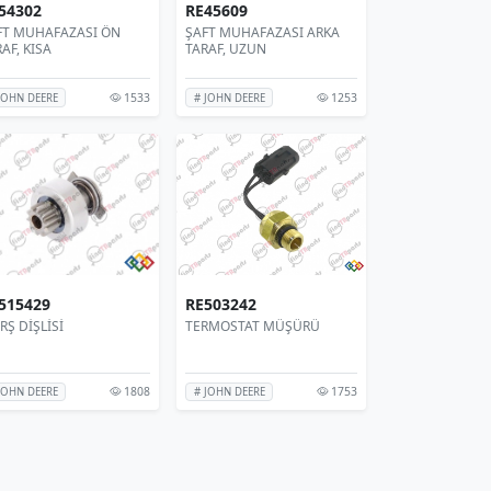
54302
RE45609
FT MUHAFAZASI ÖN
ŞAFT MUHAFAZASI ARKA
AF, KISA
TARAF, UZUN
1533
1253
JOHN DEERE
# JOHN DEERE
515429
RE503242
Ş DİŞLİSİ
TERMOSTAT MÜŞÜRÜ
1808
1753
JOHN DEERE
# JOHN DEERE