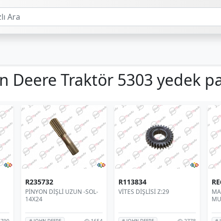
n Deere Traktör 5303 yedek p
R235732
R113834
RE
PİNYON DİŞLİ UZUN -SOL-
VİTES DİŞLİSİ Z:29
MA
14X24
MU
790
1654
2778