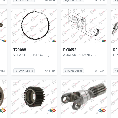
# JOHN DEERE
# JOHN DEERE
# 
T20088
PY0653
RE
VOLANT DİŞLİSİ 142 DİŞ
ARKA AKS KOVANI Z-35
DE
033
1119
1734
# JOHN DEERE
# JOHN DEERE
# 