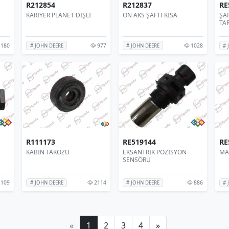
R212854
R212837
RE
KARİYER PLANET DİŞLİ
ÖN AKS ŞAFTI KISA
ŞA
TAR
180
977
1028
# JOHN DEERE
# JOHN DEERE
# 
R111173
RE519144
RE
KABİN TAKOZU
EKSANTRİK POZİSYON
MAR
SENSÖRÜ
109
2114
886
# JOHN DEERE
# JOHN DEERE
# 
«
1
2
3
4
»