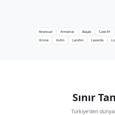
Aksesuar
Armatrac
Başak
Case IH
Krone
Kuhn
Landini
Laverda
Lo
Sınır T
Türkiye'den dünyanı