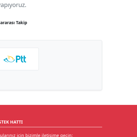
apıyoruz.
lararası Takip
STEK HATTI
ularınız için bizimle iletişime geçin: