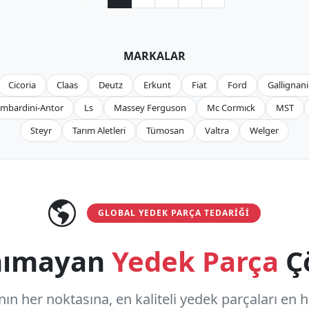
MARKALAR
Cicoria
Claas
Deutz
Erkunt
Fiat
Ford
Gallignani
mbardini-Antor
Ls
Massey Ferguson
Mc Cormıck
MST
Steyr
Tarım Aletleri
Tümosan
Valtra
Welger
GLOBAL YEDEK PARÇA TEDARIĞI
anımayan
Yedek Parça
Ç
n her noktasına, en kaliteli yedek parçaları en hızl