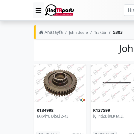
Anasayfa
5303
John deere
Traktör
Joh
R134998
R137599
TAKVİYE DİŞLİ Z-43
İÇ PRİZDİREK MİLİ
1158
1