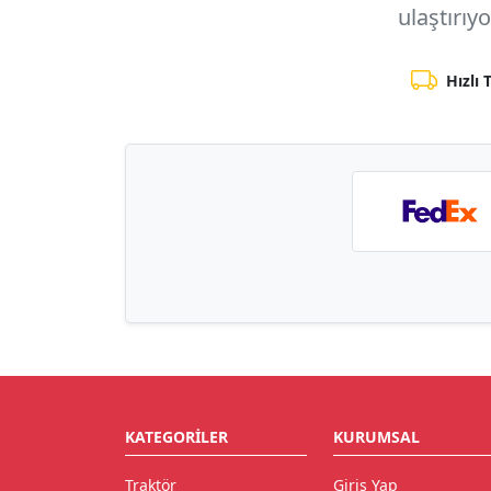
ulaştırıy
Hızlı 
KATEGORILER
KURUMSAL
Traktör
Giriş Yap