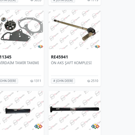
JOHN DEERE
# JOHN DEERE
11345
RE45941
VİRDAİM TAMİR TAKIMI
ÖN AKS ŞAFT KOMPLESİ
1311
2510
JOHN DEERE
# JOHN DEERE