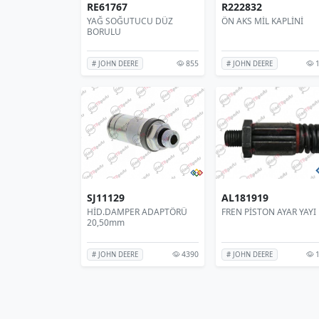
RE61767
R222832
YAĞ SOĞUTUCU DÜZ
ÖN AKS MİL KAPLİNİ
BORULU
855
1
# JOHN DEERE
# JOHN DEERE
SJ11129
AL181919
HİD.DAMPER ADAPTÖRÜ
FREN PİSTON AYAR YAYI
20,50mm
4390
1
# JOHN DEERE
# JOHN DEERE