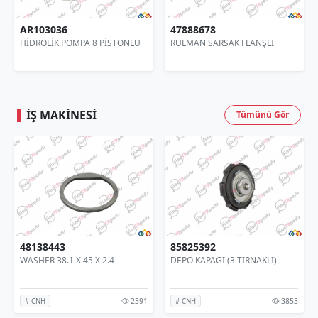
03036
47888678
844348
OLİK POMPA 8 PİSTONLU
RULMAN SARSAK FLANŞLI
SARSAK 
İŞ MAKINESI
Tümünü Gör
8138443
85825392
8097
ASHER 38.1 X 45 X 2.4
DEPO KAPAĞI (3 TIRNAKLI)
SEGM
2391
3853
# CNH
# CNH
# CN