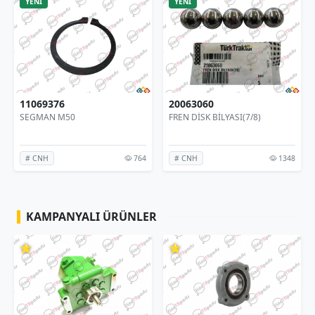
YENİ
YENİ
9376
20063060
0-725775
AN M50
FREN DİSK BİLYASI(7/8)
DİŞLİ MİL
764
1348
H
# CNH
# TÜMOS
KAMPANYALI ÜRÜNLER
⭐
⭐