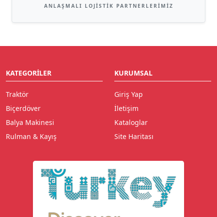
ANLAŞMALI LOJISTIK PARTNERLERIMIZ
KATEGORILER
KURUMSAL
Traktör
Giriş Yap
Biçerdöver
İletişim
Balya Makinesi
Kataloglar
Rulman & Kayış
Site Haritası