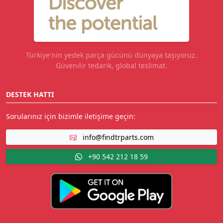
Türkiye'nin yedek parça gücünü dünyaya taşıyoruz.
Güvenilir tedarik, global teslimat.
DESTEK HATTI
Sorularınız için bizimle iletişime geçin:
info@findtrparts.com
+90 542 212 18 59