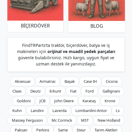
BIÇERDÖVER
BLOG
FindTRParts’ta traktör, biçerdöver, balya ve iş
makineleri için
orijinal ve muadil yedek parçaları
güvenle bulabilirsiniz. Hızlı kargo, uygun fiyat ve
uzman destek ile yanınızdayız.
Aksesuar
Armatrac
Başak
Case IH
Cicoria
Claas
Deutz
Erkunt
Fiat
Ford
Gallignani
Goldoni
JCB
John Deere
Karataş
Krone
Kuhn
Landini
Laverda
Lombardini-Antor
Ls
Massey Ferguson
Mc Cormıck
MST
New Holland
Paksan
Perkins
Same
Steyr
Tarım Aletleri