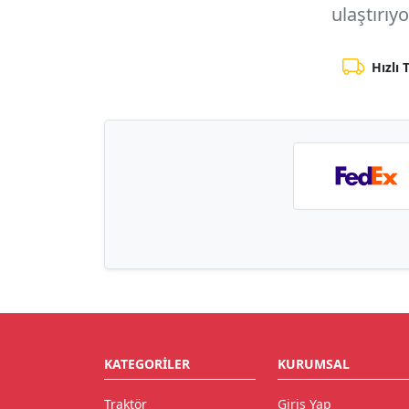
ulaştırıy
Hızlı 
KATEGORILER
KURUMSAL
Traktör
Giriş Yap