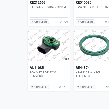
RE212667
RE540035
RADYATÖR 4 SIRA NORMAL
EKSANTRİK MİLİ 3 SİLİN
1720
1
# JOHN DEERE
# JOHN DEERE
AL110351
RE44574
ROKŞAFT POZİSYON
KRANK ARKA KEÇE
SENSÖRÜ
TEFLONLU
1761
# JOHN DEERE
# JOHN DEERE