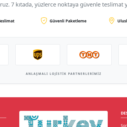
oruz.
7 kıtada, yüzlerce noktaya
güvenle teslimat y
Teslimat
Güvenli Paketleme
Ulus
ANLAŞMALI LOJISTIK PARTNERLERIMIZ
DE
Sor