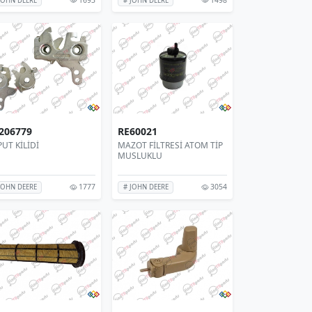
JOHN DEERE
# JOHN DEERE
206779
RE60021
UT KİLİDİ
MAZOT FİLTRESİ ATOM TİP
MUSLUKLU
1777
3054
JOHN DEERE
# JOHN DEERE