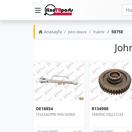
Anasayfa
5075E
John deere
Traktör
Joh
DE18854
R134998
TELESKOPİK YAN GERGİ
TAKVİYE DİŞLİ Z-43
747
1