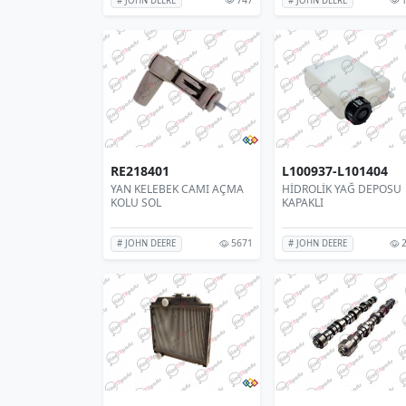
# JOHN DEERE
# JOHN DEERE
RE218401
L100937-L101404
YAN KELEBEK CAMI AÇMA
HİDROLİK YAĞ DEPOSU
KOLU SOL
KAPAKLI
5671
2
# JOHN DEERE
# JOHN DEERE