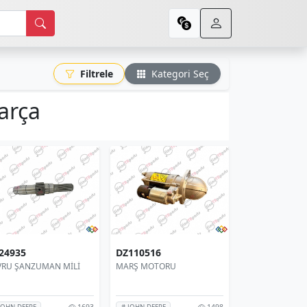
Filtrele
Kategori Seç
arça
24935
DZ110516
VRU ŞANZUMAN MİLİ
MARŞ MOTORU
1693
1498