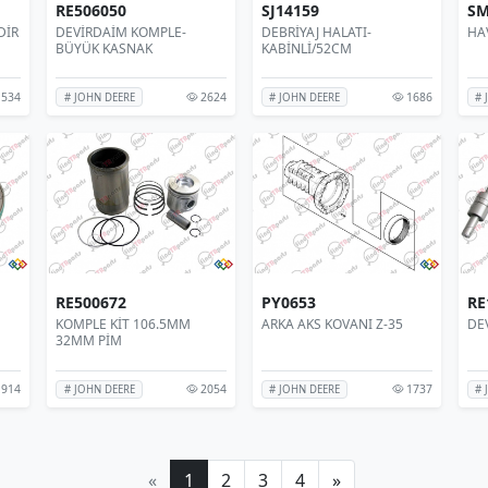
RE506050
SJ14159
SM
DİR
DEVİRDAİM KOMPLE-
DEBRİYAJ HALATI-
HAV
BÜYÜK KASNAK
KABİNLİ/52CM
534
2624
1686
# JOHN DEERE
# JOHN DEERE
# 
RE500672
PY0653
RE
KOMPLE KİT 106.5MM
ARKA AKS KOVANI Z-35
DE
32MM PİM
914
2054
1737
# JOHN DEERE
# JOHN DEERE
# 
«
1
2
3
4
»