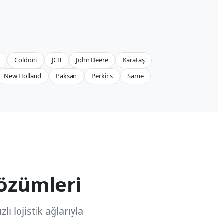
Goldoni
JCB
John Deere
Karataş
New Holland
Paksan
Perkins
Same
özümleri
ı lojistik ağlarıyla