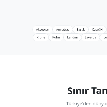
Aksesuar
Armatrac
Başak
Case IH
Krone
Kuhn
Landini
Laverda
Lo
Sınır T
Türkiye'den dünyanı