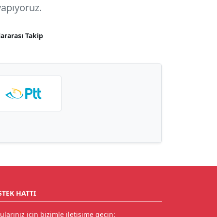
apıyoruz.
lararası Takip
STEK HATTI
ularınız için bizimle iletişime geçin: