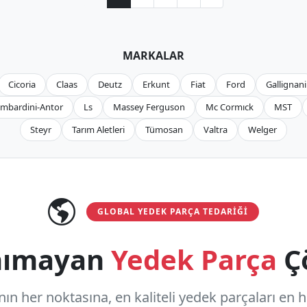
MARKALAR
Cicoria
Claas
Deutz
Erkunt
Fiat
Ford
Gallignani
mbardini-Antor
Ls
Massey Ferguson
Mc Cormıck
MST
Steyr
Tarım Aletleri
Tümosan
Valtra
Welger
GLOBAL YEDEK PARÇA TEDARIĞI
anımayan
Yedek Parça
Ç
n her noktasına, en kaliteli yedek parçaları en hızl