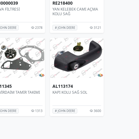
0000039
RE218400
A FİLTRESİ
YAN KELEBEK CAMI AÇMA
KOLU SAĞ
2378
3121
JOHN DEERE
# JOHN DEERE
11345
AL113174
VİRDAİM TAMİR TAKIMI
KAPI KOLU SAĞ SOL
1313
3600
JOHN DEERE
# JOHN DEERE