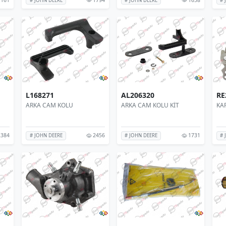
# JOHN DEERE
# JOHN DEERE
# 
L168271
AL206320
RE
ARKA CAM KOLU
ARKA CAM KOLU KİT
KAP
384
2456
1731
# JOHN DEERE
# JOHN DEERE
# 