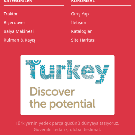
KATEGORILER
KURUMSAL
Traktör
Giriş Yap
Biçerdöver
İletişim
Balya Makinesi
Kataloglar
Rulman & Kayış
Site Haritası
Türkiye'nin yedek parça gücünü dünyaya taşıyoruz.
Güvenilir tedarik, global teslimat.