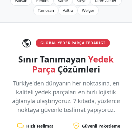
Paksan
Perkins
Same
Steyr
Tarım Aletleri
Tümosan
Valtra
Welger
GLOBAL YEDEK PARÇA TEDARIĞI
Sınır Tanımayan
Yedek
Parça
Çözümleri
Türkiye'den dünyanın her noktasına, en
kaliteli yedek parçaları en hızlı lojistik
ağlarıyla ulaştırıyoruz.
7 kıtada, yüzlerce
noktaya
güvenle teslimat yapıyoruz.
Hızlı Teslimat
Güvenli Paketleme