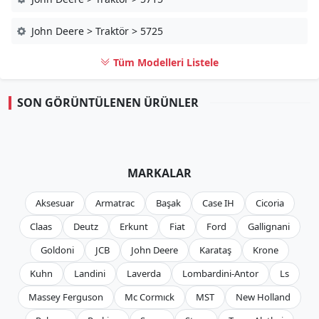
John Deere > Traktör > 5725
Tüm Modelleri Listele
SON GÖRÜNTÜLENEN ÜRÜNLER
MARKALAR
Aksesuar
Armatrac
Başak
Case IH
Cicoria
Claas
Deutz
Erkunt
Fiat
Ford
Gallignani
Goldoni
JCB
John Deere
Karataş
Krone
Kuhn
Landini
Laverda
Lombardini-Antor
Ls
Massey Ferguson
Mc Cormıck
MST
New Holland