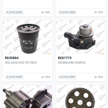
1085
1055
# JOHN DEERE
# JOHN DEERE
RE45864
RE61715
HİD.ŞANZ.YAĞ FİLTRESİ
DEVİRDAİM KOMPLE
1493
1692
# JOHN DEERE
# JOHN DEERE