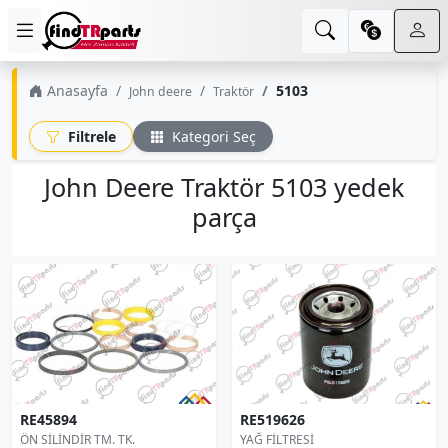
Anasayfa
5103
John deere
Traktör
Filtrele
Kategori Seç
John Deere Traktör 5103 yedek
parça
RE45894
RE519626
ÖN SİLİNDİR TM. TK.
YAĞ FİLTRESİ