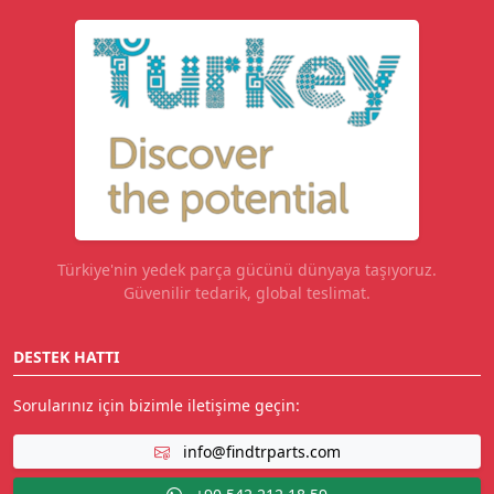
Türkiye'nin yedek parça gücünü dünyaya taşıyoruz.
Güvenilir tedarik, global teslimat.
DESTEK HATTI
Sorularınız için bizimle iletişime geçin:
info@findtrparts.com