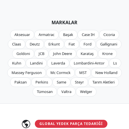
MARKALAR
Aksesuar
Armatrac
Başak
Case IH
Cicoria
Claas
Deutz
Erkunt
Fiat
Ford
Gallignani
Goldoni
JCB
John Deere
Karataş
Krone
Kuhn
Landini
Laverda
Lombardini-Antor
Ls
Massey Ferguson
Mc Cormıck
MST
New Holland
Paksan
Perkins
Same
Steyr
Tarım Aletleri
Tümosan
Valtra
Welger
GLOBAL YEDEK PARÇA TEDARIĞI