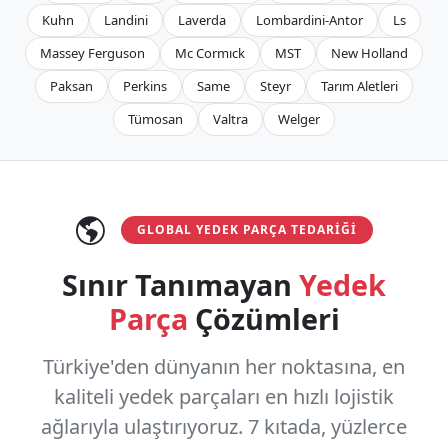
Kuhn
Landini
Laverda
Lombardini-Antor
Ls
Massey Ferguson
Mc Cormıck
MST
New Holland
Paksan
Perkins
Same
Steyr
Tarım Aletleri
Tümosan
Valtra
Welger
GLOBAL YEDEK PARÇA TEDARIĞI
Sınır Tanımayan
Yedek
Parça
Çözümleri
Türkiye'den dünyanın her noktasına, en
kaliteli yedek parçaları en hızlı lojistik
ağlarıyla ulaştırıyoruz.
7 kıtada, yüzlerce