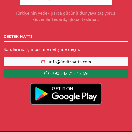
Türkiye'nin yedek parça gücünü dünyaya taşıyoruz.
Güvenilir tedarik, global teslimat.
DESTEK HATTI
Sorularınız için bizimle iletişime geçin:
info@findtrparts.com
+90 542 212 18 59