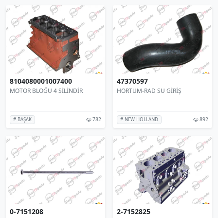
8104080001007400
47370597
MOTOR BLOĞU 4 SİLİNDİR
HORTUM-RAD SU GİRİŞ
782
892
# BAŞAK
# NEW HOLLAND
0-7151208
2-7152825