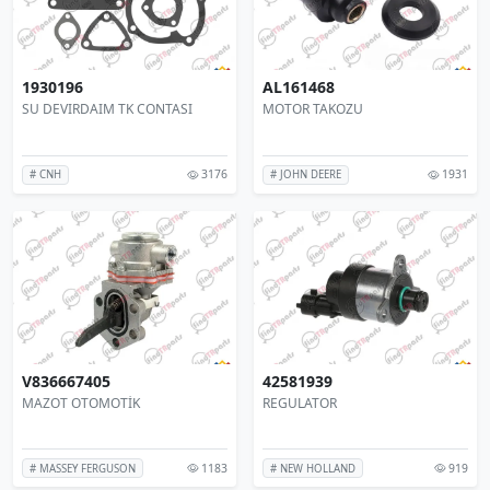
1930196
AL161468
SU DEVIRDAIM TK CONTASI
MOTOR TAKOZU
3176
1931
# CNH
# JOHN DEERE
V836667405
42581939
MAZOT OTOMOTİK
REGULATOR
1183
919
# MASSEY FERGUSON
# NEW HOLLAND