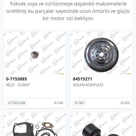
Yüksek ısıya ve sürtünmeye dayanıklı malzemelerle
üretilmiş bu parçalar sayesinde uzun ömürlü ve güçlü
bir motor sizi bekliyor.
0-7153085
84515271
KEÇE - SUBAP
VOLAN KOMPLESI
548
850
# TÜMOSAN
# CNH