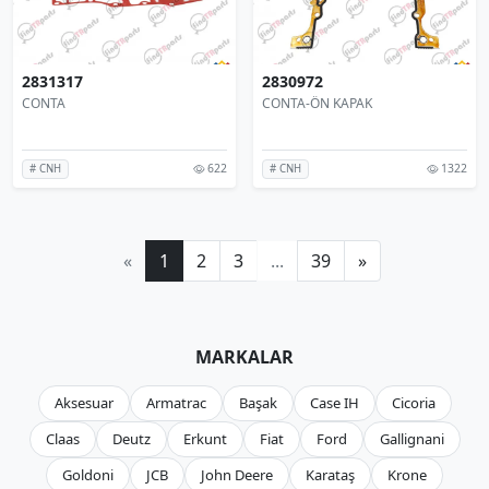
2831317
2830972
CONTA
CONTA-ÖN KAPAK
622
1322
# CNH
# CNH
«
1
2
3
...
39
»
MARKALAR
Aksesuar
Armatrac
Başak
Case IH
Cicoria
Claas
Deutz
Erkunt
Fiat
Ford
Gallignani
Goldoni
JCB
John Deere
Karataş
Krone