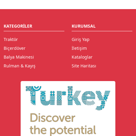
KATEGORILER
KURUMSAL
Traktör
Giriş Yap
Biçerdöver
İletişim
Balya Makinesi
Kataloglar
Rulman & Kayış
Site Haritası