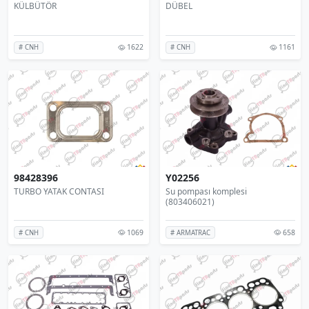
KÜLBÜTÖR
DÜBEL
1622
1161
# CNH
# CNH
98428396
Y02256
TURBO YATAK CONTASI
Su pompası komplesi
(803406021)
1069
658
# CNH
# ARMATRAC