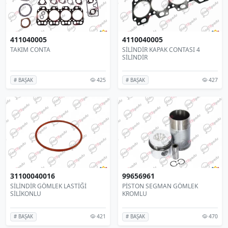
411040005
4110040005
TAKIM CONTA
SİLİNDİR KAPAK CONTASI 4
SİLİNDİR
425
427
# BAŞAK
# BAŞAK
31100040016
99656961
SİLİNDİR GÖMLEK LASTİĞİ
PİSTON SEGMAN GÖMLEK
SİLİKONLU
KROMLU
421
470
# BAŞAK
# BAŞAK