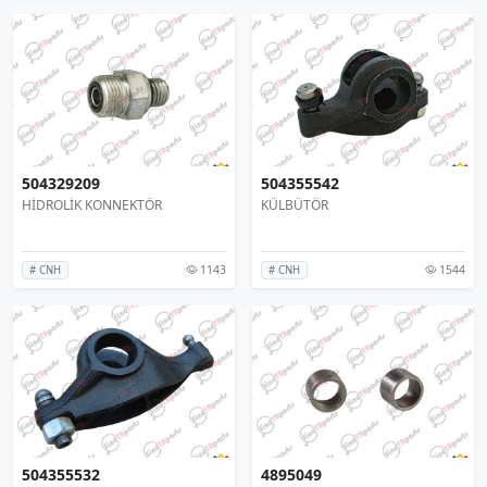
504329209
504355542
HİDROLİK KONNEKTÖR
KÜLBÜTÖR
1143
1544
# CNH
# CNH
504355532
4895049