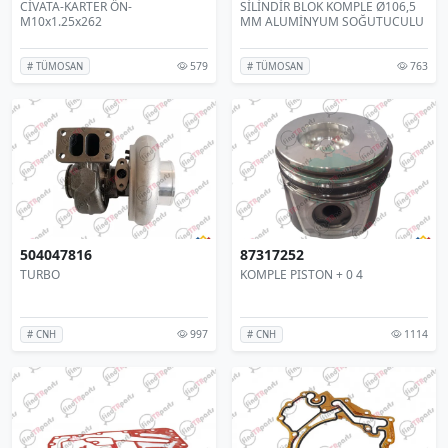
CİVATA-KARTER ÖN-
SİLİNDİR BLOK KOMPLE Ø106,5
M10x1.25x262
MM ALUMİNYUM SOĞUTUCULU
579
763
# TÜMOSAN
# TÜMOSAN
504047816
87317252
TURBO
KOMPLE PISTON + 0 4
997
1114
# CNH
# CNH