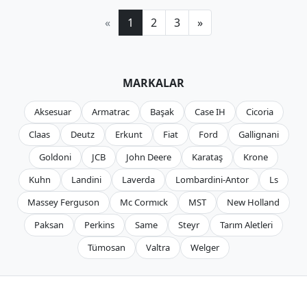
«
1
2
3
»
MARKALAR
Aksesuar
Armatrac
Başak
Case IH
Cicoria
Claas
Deutz
Erkunt
Fiat
Ford
Gallignani
Goldoni
JCB
John Deere
Karataş
Krone
Kuhn
Landini
Laverda
Lombardini-Antor
Ls
Massey Ferguson
Mc Cormıck
MST
New Holland
Paksan
Perkins
Same
Steyr
Tarım Aletleri
Tümosan
Valtra
Welger