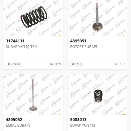
31744131
4895051
SUBAP YAYI İÇ TEK
EGZOST SUBAPI
1129
1553
# Perkins
# CNH
4895052
5088013
EMME SUBAPI
SUPAP YAYI YM