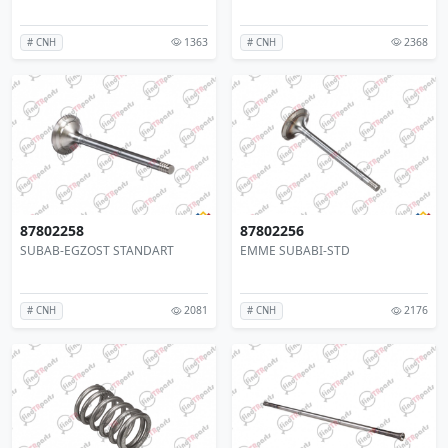
1363
2368
# CNH
# CNH
87802258
87802256
SUBAB-EGZOST STANDART
EMME SUBABI-STD
2081
2176
# CNH
# CNH