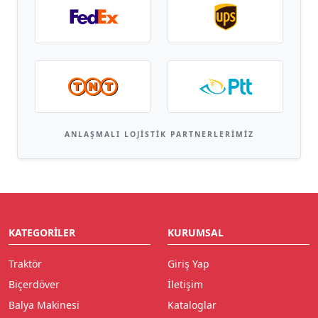
ANLAŞMALI LOJISTIK PARTNERLERIMIZ
KATEGORILER
KURUMSAL
Traktör
Giriş Yap
Biçerdöver
İletişim
Balya Makinesi
Kataloglar