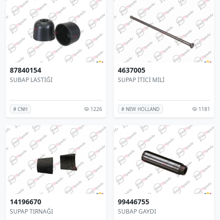
87840154
4637005
SUBAP LASTİĞİ
SUPAP İTİCİ MİLİ
1226
1181
# CNH
# NEW HOLLAND
14196670
99446755
SUPAP TIRNAĞI
SUBAP GAYDI