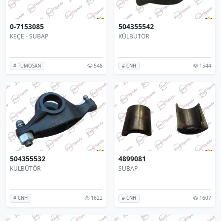
0-7153085
504355542
KEÇE - SUBAP
KÜLBÜTÖR
548
1544
# TÜMOSAN
# CNH
504355532
4899081
KÜLBÜTÖR
SUBAP
1622
1607
# CNH
# CNH