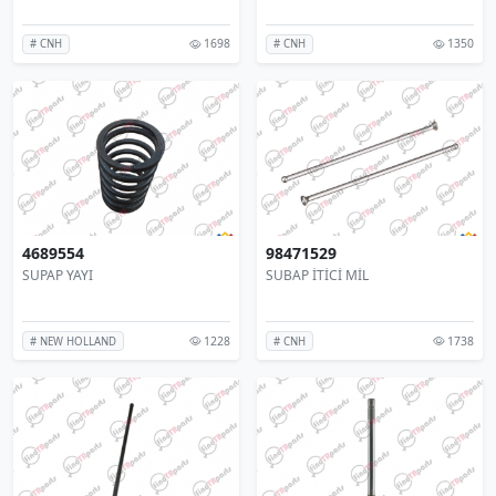
1698
1350
# CNH
# CNH
4689554
98471529
SUPAP YAYI
SUBAP İTİCİ MİL
1228
1738
# NEW HOLLAND
# CNH