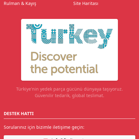
Rulman & Kayış
Site Haritası
Türkiye'nin yedek parça gücünü dünyaya taşıyoruz.
Güvenilir tedarik, global teslimat.
DESTEK HATTI
Sorularınız için bizimle iletişime geçin: