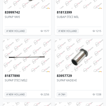
83999742
81813399
SUPAP YAYI
SUBAP İTİCİ MİL
1577
1215
# NEW HOLLAND
# NEW HOLLAND
81877890
83957729
SUPAP İTİCİ MİLİ
SUPAP KADEHİ
2256
1338
# NEW HOLLAND
# CNH