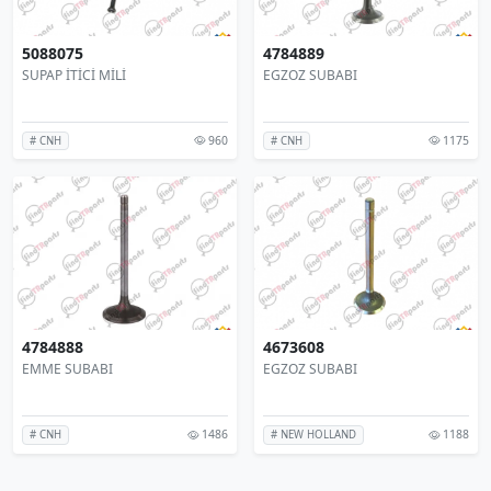
5088075
4784889
SUPAP İTİCİ MİLİ
EGZOZ SUBABI
960
1175
# CNH
# CNH
4784888
4673608
EMME SUBABI
EGZOZ SUBABI
1486
1188
# CNH
# NEW HOLLAND