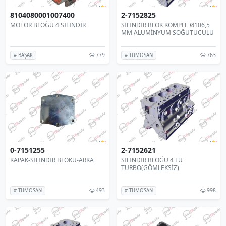
8104080001007400
2-7152825
MOTOR BLOĞU 4 SİLİNDİR
SİLİNDİR BLOK KOMPLE Ø106,5
MM ALUMİNYUM SOĞUTUCULU
779
763
# BAŞAK
# TÜMOSAN
0-7151255
2-7152621
KAPAK-SİLİNDİR BLOKU-ARKA
SİLİNDİR BLOĞU 4 LÜ
TURBO(GÖMLEKSİZ)
493
998
# TÜMOSAN
# TÜMOSAN