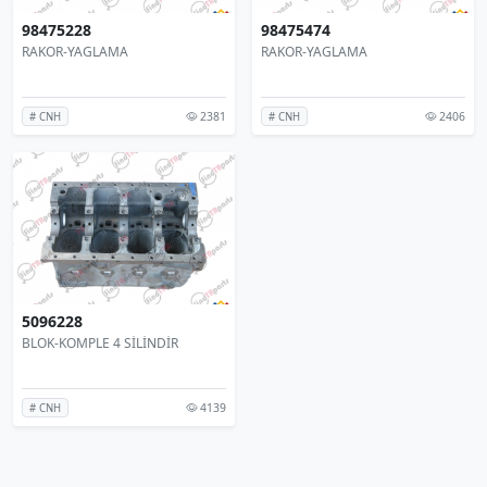
98475228
98475474
RAKOR-YAGLAMA
RAKOR-YAGLAMA
2381
2406
# CNH
# CNH
5096228
BLOK-KOMPLE 4 SİLİNDİR
4139
# CNH