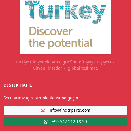
Türkiye'nin yedek parça gücünü dünyaya taşıyoruz.
Güvenilir tedarik, global teslimat.
DESTEK HATTI
Sorularınız için bizimle iletişime geçin:
info@findtrparts.com
+90 542 212 18 59