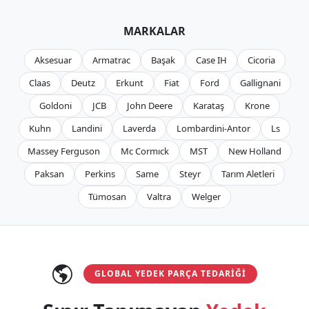
MARKALAR
Aksesuar
Armatrac
Başak
Case IH
Cicoria
Claas
Deutz
Erkunt
Fiat
Ford
Gallignani
Goldoni
JCB
John Deere
Karataş
Krone
Kuhn
Landini
Laverda
Lombardini-Antor
Ls
Massey Ferguson
Mc Cormıck
MST
New Holland
Paksan
Perkins
Same
Steyr
Tarım Aletleri
Tümosan
Valtra
Welger
GLOBAL YEDEK PARÇA TEDARIĞI