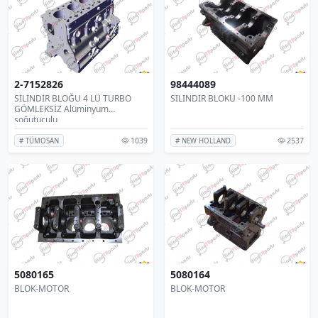
2-7152826
98444089
SİLİNDİR BLOĞU 4 LÜ TURBO
SILINDIR BLOKU -100 MM
GÖMLEKSİZ Alüminyum
soğutuculu
1039
2537
# TÜMOSAN
# NEW HOLLAND
5080165
5080164
BLOK-MOTOR
BLOK-MOTOR