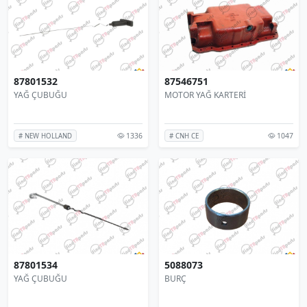
87801532
87546751
YAĞ ÇUBUĞU
MOTOR YAĞ KARTERİ
1336
1047
# NEW HOLLAND
# CNH CE
87801534
5088073
YAĞ ÇUBUĞU
BURÇ