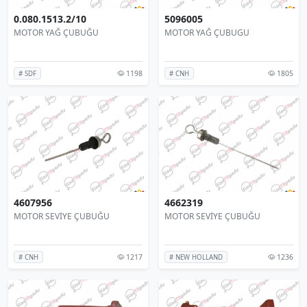
0.080.1513.2/10
5096005
MOTOR YAĞ ÇUBUĞU
MOTOR YAĞ ÇUBUGU
1198
1805
# SDF
# CNH
4607956
4662319
MOTOR SEVİYE ÇUBUĞU
MOTOR SEVİYE ÇUBUĞU
1217
1236
# CNH
# NEW HOLLAND