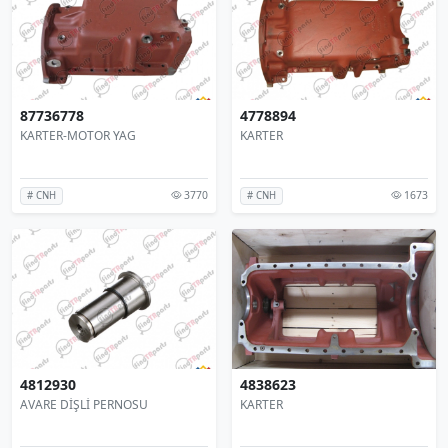
87736778
4778894
KARTER-MOTOR YAG
KARTER
3770
1673
# CNH
# CNH
4812930
4838623
AVARE DİŞLİ PERNOSU
KARTER