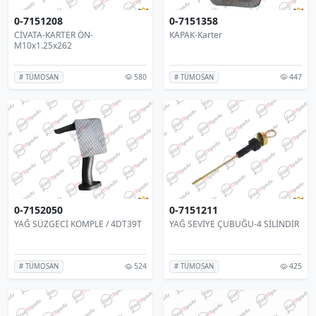
0-7151208
0-7151358
CİVATA-KARTER ÖN-
KAPAK-Karter
M10x1.25x262
580
447
# TÜMOSAN
# TÜMOSAN
0-7152050
0-7151211
YAĞ SÜZGECİ KOMPLE / 4DT39T
YAĞ SEVİYE ÇUBUĞU-4 SİLİNDİR
524
425
# TÜMOSAN
# TÜMOSAN