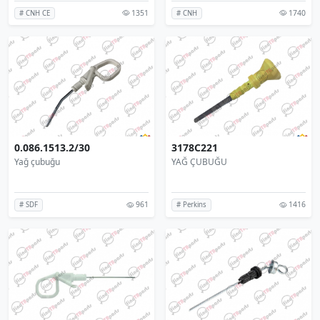
1351
1740
# CNH CE
# CNH
0.086.1513.2/30
3178C221
Yağ çubuğu
YAĞ ÇUBUĞU
961
1416
# SDF
# Perkins