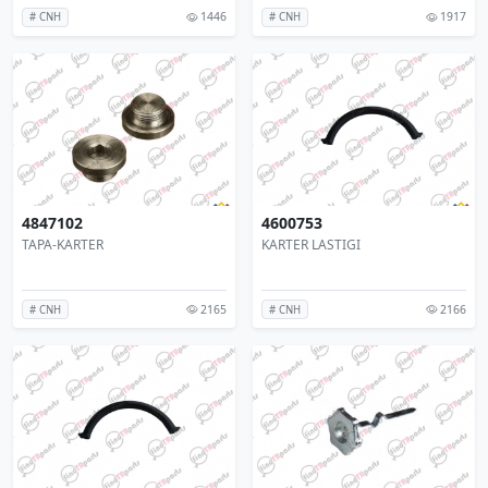
1446
1917
# CNH
# CNH
4847102
4600753
TAPA-KARTER
KARTER LASTIGI
2165
2166
# CNH
# CNH