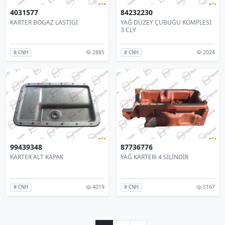
4031577
84232230
KARTER BOGAZ LASTIGI
YAĞ DÜZEY ÇUBUĞU KOMPLESİ
3 CLY
2885
2024
# CNH
# CNH
99439348
87736776
KARTER ALT KAPAK
YAĞ KARTERi 4 SİLİNDİR
4019
5167
# CNH
# CNH