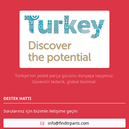
Türkiye'nin yedek parça gücünü dünyaya taşıyoruz.
Güvenilir tedarik, global teslimat.
DESTEK HATTI
Sorularınız için bizimle iletişime geçin:
info@findtrparts.com