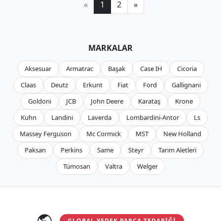
«
1
2
»
MARKALAR
Aksesuar
Armatrac
Başak
Case IH
Cicoria
Claas
Deutz
Erkunt
Fiat
Ford
Gallignani
Goldoni
JCB
John Deere
Karataş
Krone
Kuhn
Landini
Laverda
Lombardini-Antor
Ls
Massey Ferguson
Mc Cormıck
MST
New Holland
Paksan
Perkins
Same
Steyr
Tarım Aletleri
Tümosan
Valtra
Welger
GLOBAL YEDEK PARÇA TEDARIĞI