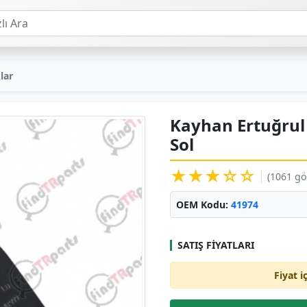
lar
Kayhan Ertuğrul 
Sol
★★★☆☆
(1061 g
OEM Kodu:
41974
SATIŞ FIYATLARI
Fiyat i