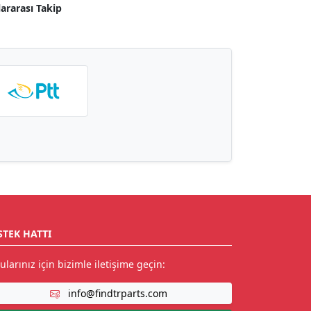
lararası Takip
STEK HATTI
ularınız için bizimle iletişime geçin:
info@findtrparts.com