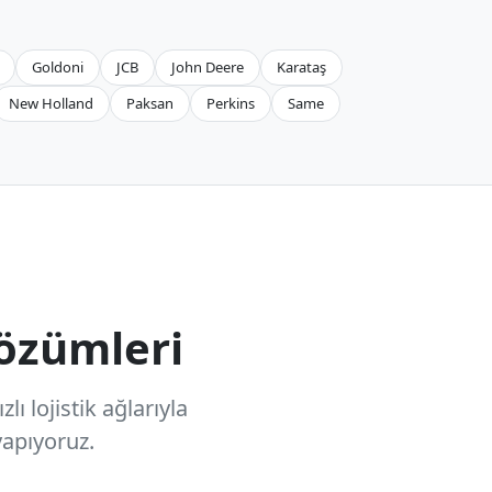
Goldoni
JCB
John Deere
Karataş
New Holland
Paksan
Perkins
Same
özümleri
ı lojistik ağlarıyla
apıyoruz.