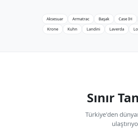
Aksesuar
Armatrac
Başak
Case IH
Krone
Kuhn
Landini
Laverda
Lo
Sınır T
Türkiye'den dünyanı
ulaştırıy