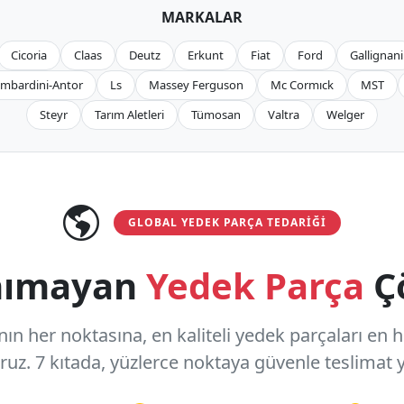
MARKALAR
Cicoria
Claas
Deutz
Erkunt
Fiat
Ford
Gallignani
mbardini-Antor
Ls
Massey Ferguson
Mc Cormıck
MST
Steyr
Tarım Aletleri
Tümosan
Valtra
Welger
GLOBAL YEDEK PARÇA TEDARIĞI
anımayan
Yedek Parça
Ç
n her noktasına, en kaliteli yedek parçaları en hızl
oruz.
7 kıtada, yüzlerce noktaya
güvenle teslimat y