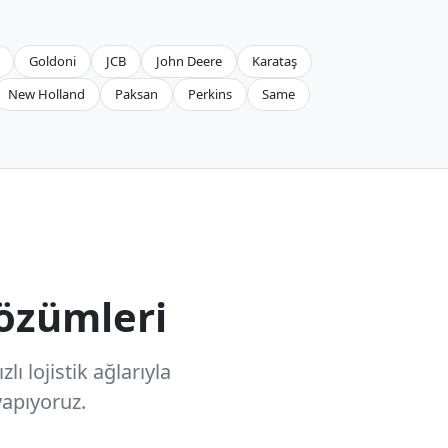
Goldoni
JCB
John Deere
Karataş
New Holland
Paksan
Perkins
Same
özümleri
ı lojistik ağlarıyla
apıyoruz.