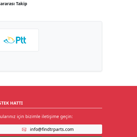
lararası Takip
STEK HATTI
ularınız için bizimle iletişime geçin:
info@findtrparts.com