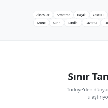
Aksesuar
Armatrac
Başak
Case IH
Krone
Kuhn
Landini
Laverda
Lo
Sınır T
Türkiye'den dünyanı
ulaştırıy