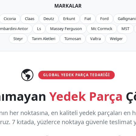
MARKALAR
Cicoria
Claas
Deutz
Erkunt
Fiat
Ford
Gallignani
mbardini-Antor
Ls
Massey Ferguson
Mc Cormıck
MST
Steyr
Tarım Aletleri
Tümosan
Valtra
Welger
GLOBAL YEDEK PARÇA TEDARIĞI
anımayan
Yedek Parça
Ç
n her noktasına, en kaliteli yedek parçaları en hızl
oruz.
7 kıtada, yüzlerce noktaya
güvenle teslimat y