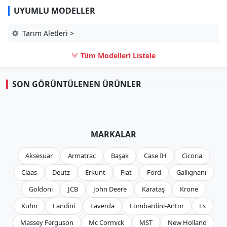
UYUMLU MODELLER
Tarım Aletleri >
Tüm Modelleri Listele
SON GÖRÜNTÜLENEN ÜRÜNLER
MARKALAR
Aksesuar
Armatrac
Başak
Case IH
Cicoria
Claas
Deutz
Erkunt
Fiat
Ford
Gallignani
Goldoni
JCB
John Deere
Karataş
Krone
Kuhn
Landini
Laverda
Lombardini-Antor
Ls
Massey Ferguson
Mc Cormıck
MST
New Holland