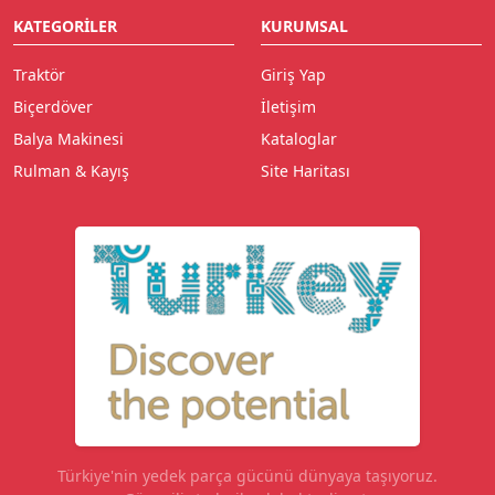
KATEGORILER
KURUMSAL
Traktör
Giriş Yap
Biçerdöver
İletişim
Balya Makinesi
Kataloglar
Rulman & Kayış
Site Haritası
Türkiye'nin yedek parça gücünü dünyaya taşıyoruz.