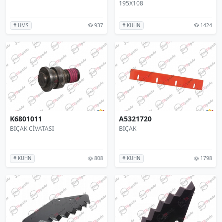
195X108
937
1424
# HMS
# KUHN
K6801011
A5321720
BIÇAK CİVATASI
BIÇAK
808
1798
# KUHN
# KUHN