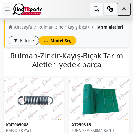
Anasayfa
Rulman-zincir-kayış-bıçak
Tarım aletleri
Filtrele
Model Seç
Rulman-Zincir-Kayış-Bıçak Tarım
Aletleri yedek parça
KNT005008
A7250315
HMS DİSK YAYI
KUHN YEM KARMA BANTI