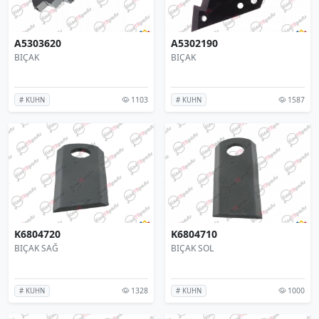
A5303620
A5302190
BIÇAK
BIÇAK
1103
1587
# KUHN
# KUHN
K6804720
K6804710
BIÇAK SAĞ
BIÇAK SOL
1328
1000
# KUHN
# KUHN