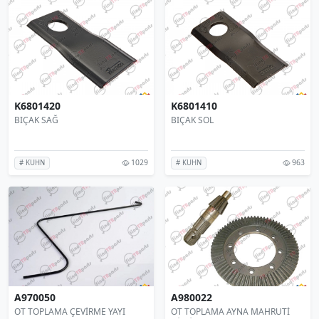
K6801420
K6801410
BIÇAK SAĞ
BIÇAK SOL
1029
963
# KUHN
# KUHN
A970050
A980022
OT TOPLAMA ÇEVİRME YAYI
OT TOPLAMA AYNA MAHRUTİ