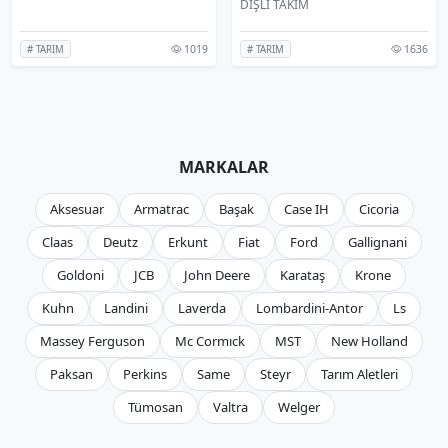
DİŞLİ TAKIM
1019
1636
# TARIM
# TARIM
MARKALAR
Aksesuar
Armatrac
Başak
Case IH
Cicoria
Claas
Deutz
Erkunt
Fiat
Ford
Gallignani
Goldoni
JCB
John Deere
Karataş
Krone
Kuhn
Landini
Laverda
Lombardini-Antor
Ls
Massey Ferguson
Mc Cormıck
MST
New Holland
Paksan
Perkins
Same
Steyr
Tarım Aletleri
Tümosan
Valtra
Welger