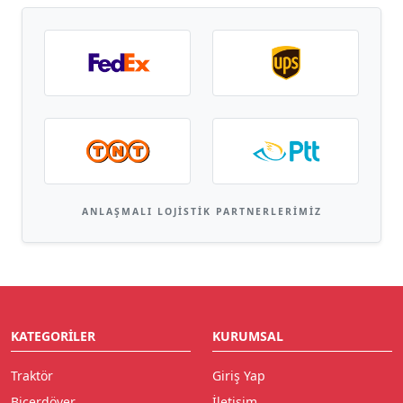
ANLAŞMALI LOJISTIK PARTNERLERIMIZ
KATEGORILER
KURUMSAL
Traktör
Giriş Yap
Biçerdöver
İletişim