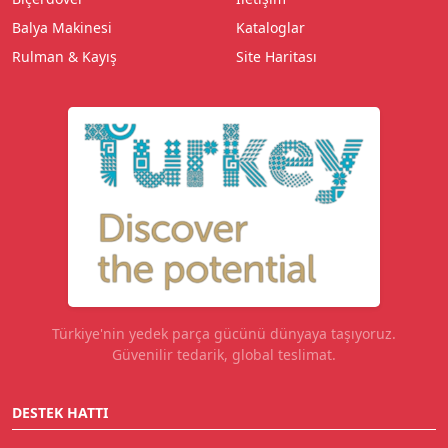
Balya Makinesi
Kataloglar
Rulman & Kayış
Site Haritası
Türkiye'nin yedek parça gücünü dünyaya taşıyoruz.
Güvenilir tedarik, global teslimat.
DESTEK HATTI