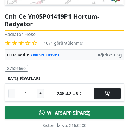
Cnh Ce Yn05P01419P1 Hortum-
Radyatör
Radiator Hose
★★★☆☆
(1071 görüntülenme)
OEM Kodu:
YN05P01419P1
Ağırlık:
1 Kg
87526660
SATIŞ FIYATLARI
248.42 USD
-
+
WHATSAPP SİPARİŞ
Sistem İz No: 216.0200