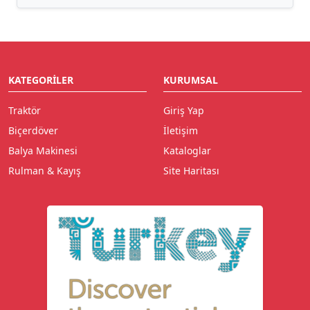
KATEGORILER
KURUMSAL
Traktör
Giriş Yap
Biçerdöver
İletişim
Balya Makinesi
Kataloglar
Rulman & Kayış
Site Haritası