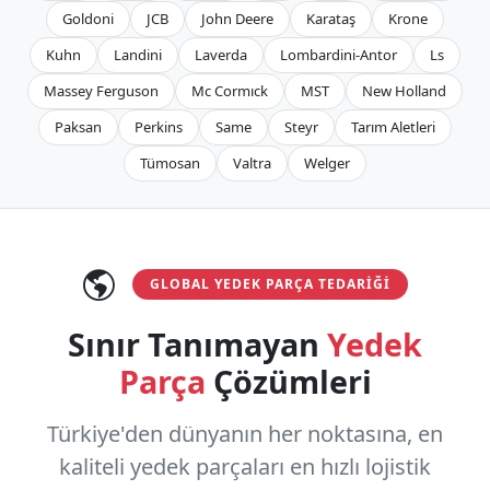
Goldoni
JCB
John Deere
Karataş
Krone
Kuhn
Landini
Laverda
Lombardini-Antor
Ls
Massey Ferguson
Mc Cormıck
MST
New Holland
Paksan
Perkins
Same
Steyr
Tarım Aletleri
Tümosan
Valtra
Welger
GLOBAL YEDEK PARÇA TEDARIĞI
Sınır Tanımayan
Yedek
Parça
Çözümleri
Türkiye'den dünyanın her noktasına, en
kaliteli yedek parçaları en hızlı lojistik