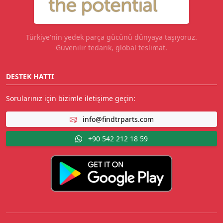
Türkiye'nin yedek parça gücünü dünyaya taşıyoruz.
Güvenilir tedarik, global teslimat.
DESTEK HATTI
Sorularınız için bizimle iletişime geçin:
info@findtrparts.com
+90 542 212 18 59