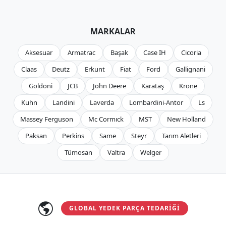
MARKALAR
Aksesuar
Armatrac
Başak
Case IH
Cicoria
Claas
Deutz
Erkunt
Fiat
Ford
Gallignani
Goldoni
JCB
John Deere
Karataş
Krone
Kuhn
Landini
Laverda
Lombardini-Antor
Ls
Massey Ferguson
Mc Cormıck
MST
New Holland
Paksan
Perkins
Same
Steyr
Tarım Aletleri
Tümosan
Valtra
Welger
GLOBAL YEDEK PARÇA TEDARIĞI