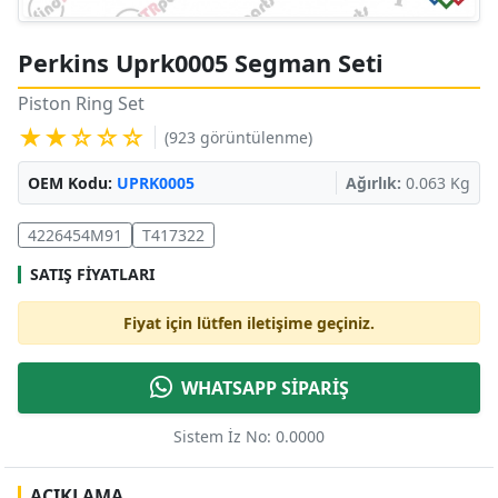
Perkins Uprk0005 Segman Seti
Piston Ring Set
★★☆☆☆
(923 görüntülenme)
OEM Kodu:
UPRK0005
Ağırlık:
0.063 Kg
4226454M91
T417322
SATIŞ FIYATLARI
Fiyat için lütfen iletişime geçiniz.
WHATSAPP SİPARİŞ
Sistem İz No: 0.0000
AÇIKLAMA