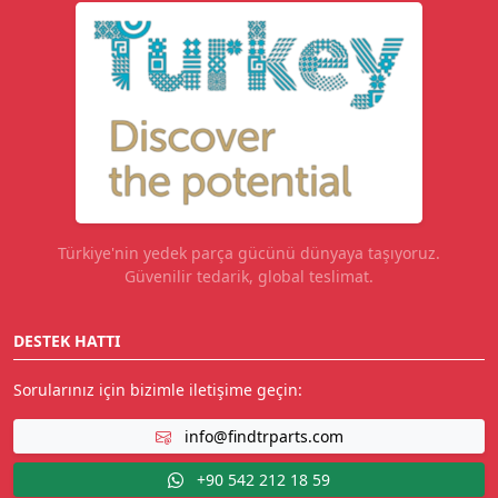
Türkiye'nin yedek parça gücünü dünyaya taşıyoruz.
Güvenilir tedarik, global teslimat.
DESTEK HATTI
Sorularınız için bizimle iletişime geçin:
info@findtrparts.com
+90 542 212 18 59