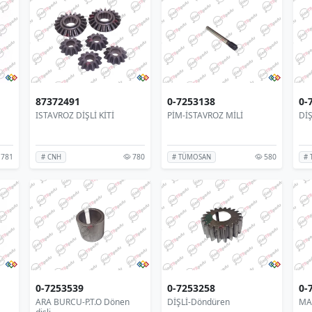
87372491
0-7253138
0-
ISTAVROZ DİŞLİ KİTİ
PİM-İSTAVROZ MİLİ
DİŞ
781
780
580
# CNH
# TÜMOSAN
#
0-7253539
0-7253258
0-
ARA BURCU-P.T.O Dönen
DİŞLİ-Döndüren
MA