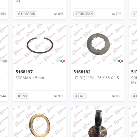
dişli
583
648
292
# TÜMOSAN
# TÜMOSAN
#
5168197
5168182
51
6
SEGMAN 1 5mm
UT-DİŞLİ PUL 36 X 68 X 1 5
SO
M3
944
911
869
# CNH
# CNH
# 