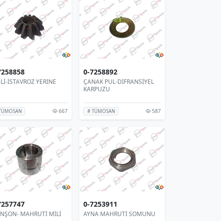
7258858
0-7258892
Lİ-İSTAVROZ YERINE
ÇANAK PUL-DİFRANSİYEL
KARPUZU
667
587
 TÜMOSAN
# TÜMOSAN
7257747
0-7253911
NŞON- MAHRUTİ MİLİ
AYNA MAHRUTİ SOMUNU