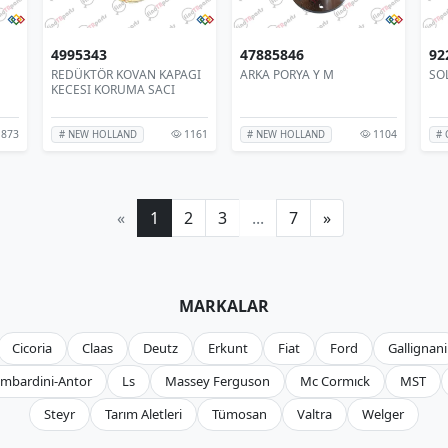
4995343
47885846
92
REDÜKTÖR KOVAN KAPAGI
ARKA PORYA Y M
SO
KECESI KORUMA SACI
873
1161
1104
# NEW HOLLAND
# NEW HOLLAND
# 
«
1
2
3
...
7
»
MARKALAR
Cicoria
Claas
Deutz
Erkunt
Fiat
Ford
Gallignani
mbardini-Antor
Ls
Massey Ferguson
Mc Cormıck
MST
Steyr
Tarım Aletleri
Tümosan
Valtra
Welger