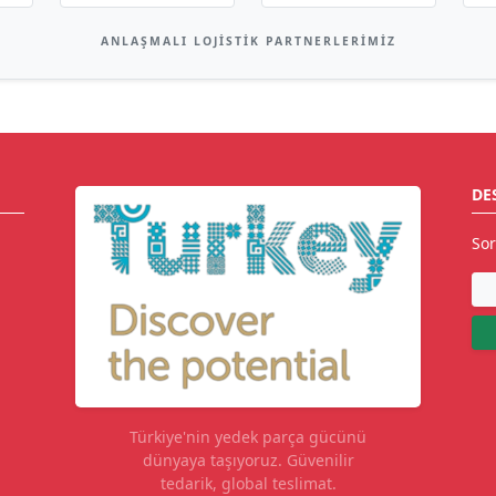
ANLAŞMALI LOJISTIK PARTNERLERIMIZ
DE
Sor
Türkiye'nin yedek parça gücünü
dünyaya taşıyoruz. Güvenilir
tedarik, global teslimat.