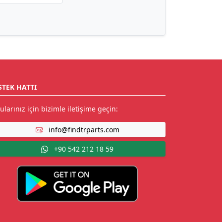
STEK HATTI
ularınız için bizimle iletişime geçin:
info@findtrparts.com
+90 542 212 18 59