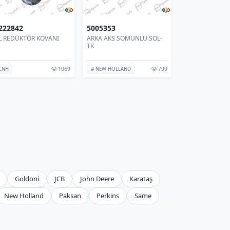
222842
5005353
L REDÜKTÖR KOVANI
ARKA AKS SOMUNLU SOL-
TK
1069
799
CNH
# NEW HOLLAND
Goldoni
JCB
John Deere
Karataş
New Holland
Paksan
Perkins
Same