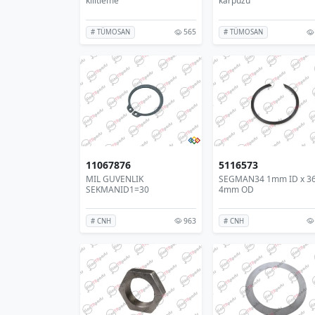
kilitleme
karpuzu
565
# TÜMOSAN
# TÜMOSAN
11067876
5116573
MIL GUVENLIK
SEGMAN34 1mm ID x 3
SEKMANID1=30
4mm OD
963
# CNH
# CNH