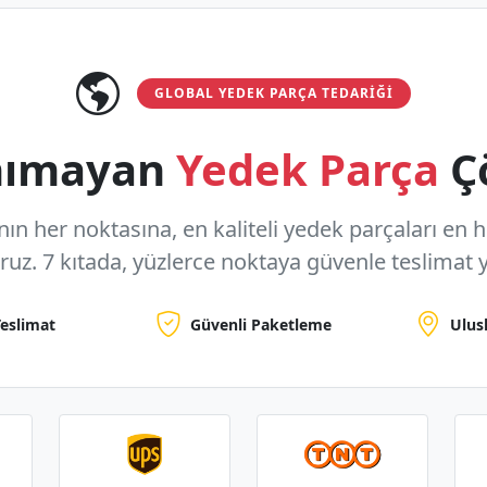
GLOBAL YEDEK PARÇA TEDARIĞI
anımayan
Yedek Parça
Ç
n her noktasına, en kaliteli yedek parçaları en hızl
oruz.
7 kıtada, yüzlerce noktaya
güvenle teslimat y
Teslimat
Güvenli Paketleme
Ulus