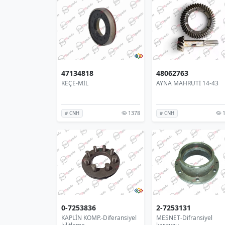
47134818
48062763
KEÇE-MİL
AYNA MAHRUTİ 14-43
1378
1
# CNH
# CNH
0-7253836
2-7253131
KAPLİN KOMP.-Diferansiyel
MESNET-Difransiyel