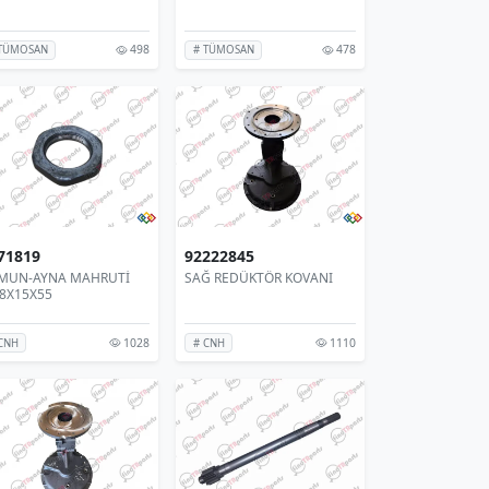
498
478
 TÜMOSAN
# TÜMOSAN
71819
92222845
MUN-AYNA MAHRUTİ
SAĞ REDÜKTÖR KOVANI
8X15X55
1028
1110
CNH
# CNH