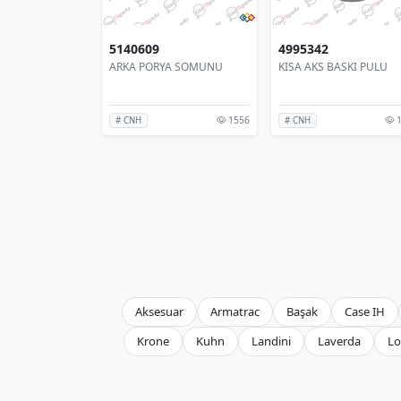
5140609
4995342
ARKA PORYA SOMUNU
KISA AKS BASKI PULU
1556
1
# CNH
# CNH
Aksesuar
Armatrac
Başak
Case IH
Krone
Kuhn
Landini
Laverda
Lo