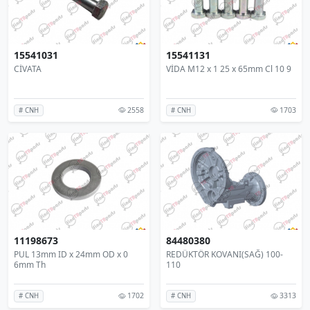
15541031
15541131
CİVATA
VİDA M12 x 1 25 x 65mm Cl 10 9
2558
1703
# CNH
# CNH
11198673
84480380
PUL 13mm ID x 24mm OD x 0
REDÜKTÖR KOVANI(SAĞ) 100-
6mm Th
110
1702
3313
# CNH
# CNH