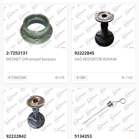
2-7253131
92222845
MESNET-Difransiyel karpuzu
SAĞ REDÜKTÖR KOVANI
576
1102
# TÜMOSAN
# CNH
92222842
5134353