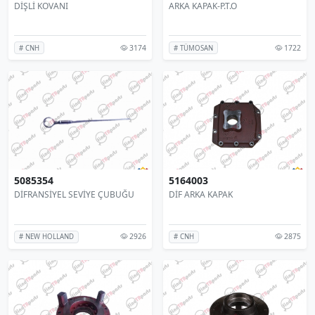
DİŞLİ KOVANI
ARKA KAPAK-P.T.O
3174
1722
# CNH
# TÜMOSAN
5085354
5164003
DİFRANSİYEL SEVİYE ÇUBUĞU
DİF ARKA KAPAK
2926
2875
# NEW HOLLAND
# CNH