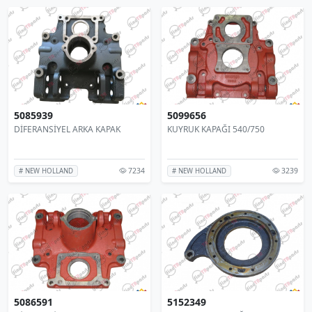
5085939
5099656
DİFERANSİYEL ARKA KAPAK
KUYRUK KAPAĞI 540/750
7234
3239
# NEW HOLLAND
# NEW HOLLAND
5086591
5152349