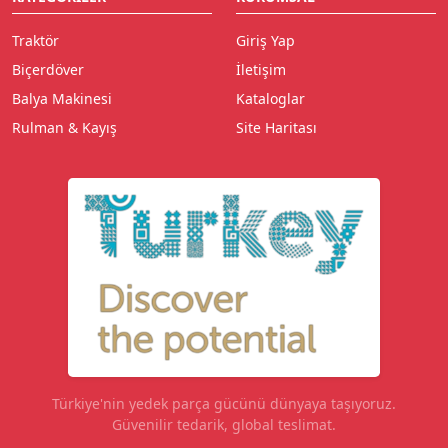
Traktör
Giriş Yap
Biçerdöver
İletişim
Balya Makinesi
Kataloglar
Rulman & Kayış
Site Haritası
Türkiye'nin yedek parça gücünü dünyaya taşıyoruz.
Güvenilir tedarik, global teslimat.