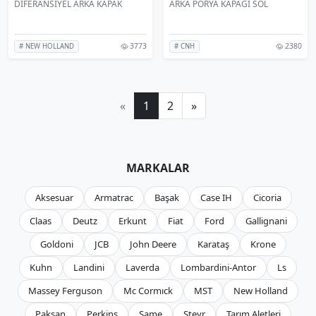
DİFERANSİYEL ARKA KAPAK
ARKA PORYA KAPAĞI SOL
3773
2380
# NEW HOLLAND
# CNH
«
1
2
»
MARKALAR
Aksesuar
Armatrac
Başak
Case IH
Cicoria
Claas
Deutz
Erkunt
Fiat
Ford
Gallignani
Goldoni
JCB
John Deere
Karataş
Krone
Kuhn
Landini
Laverda
Lombardini-Antor
Ls
Massey Ferguson
Mc Cormıck
MST
New Holland
Paksan
Perkins
Same
Steyr
Tarım Aletleri