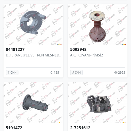
84481227
5093948
DIFERANSIYEL VE FREN MESNEDI
AKS KOVANI-PİMSİZ
1551
2925
# CNH
# CNH
5191472
2-7251612