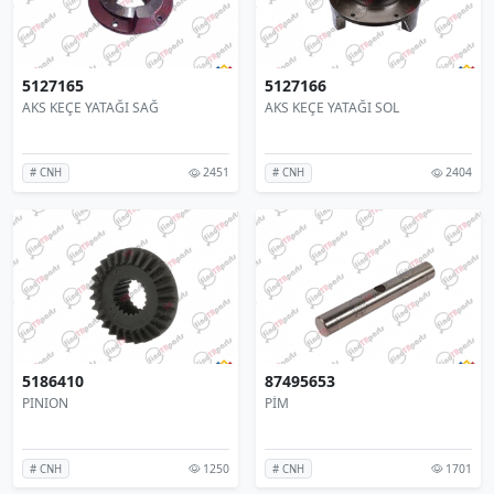
5127165
5127166
AKS KEÇE YATAĞI SAĞ
AKS KEÇE YATAĞI SOL
2451
2404
# CNH
# CNH
5186410
87495653
PINION
PİM
1250
1701
# CNH
# CNH