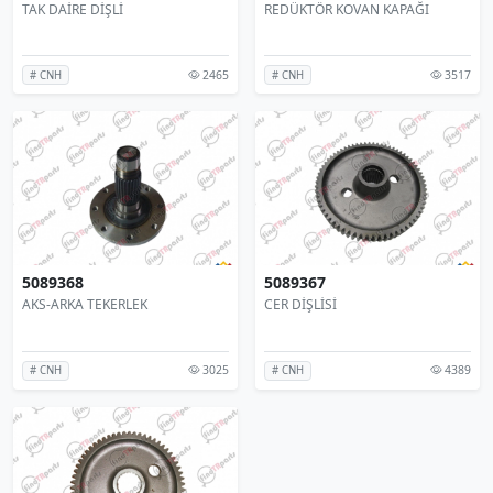
TAK DAİRE DİŞLİ
REDÜKTÖR KOVAN KAPAĞI
2465
3517
# CNH
# CNH
5089368
5089367
AKS-ARKA TEKERLEK
CER DİŞLİSİ
3025
4389
# CNH
# CNH