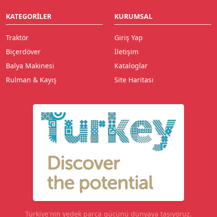
KATEGORILER
KURUMSAL
Traktör
Giriş Yap
Biçerdöver
İletişim
Balya Makinesi
Kataloglar
Rulman & Kayış
Site Haritası
Türkiye'nin yedek parça gücünü dünyaya taşıyoruz.