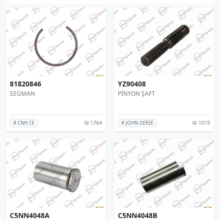
81820846
YZ90408
SEGMAN
PİNYON ŞAFT
1764
1019
# CNH CE
# JOHN DEREE
C5NN4048A
C5NN4048B