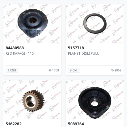
84480588
5157718
RED KAPAĞI - 110
PLANET DİŞLİ PULU
1708
2002
# CNH
# CNH
5162282
5089364