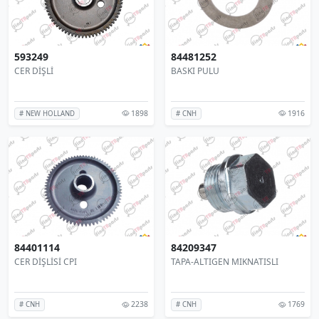
593249
84481252
CER DİŞLİ
BASKI PULU
1898
1916
# NEW HOLLAND
# CNH
84401114
84209347
CER DİŞLİSİ CPI
TAPA-ALTIGEN MIKNATISLI
2238
1769
# CNH
# CNH