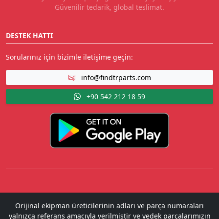
Güvenilir tedarik, global teslimat.
DESTEK HATTI
Sorularınız için bizimle iletişime geçin:
info@findtrparts.com
+90 542 212 18 59
Orijinal ekipman üreticilerinin adları ve parça numaraları
yalnızca referans amacıyla verilmiştir ve yedek parçalarımızın