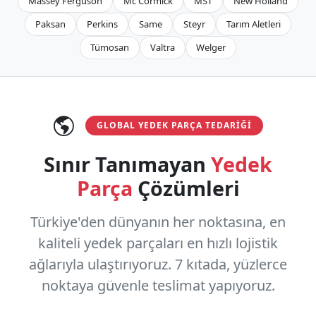
Massey Ferguson
Mc Cormıck
MST
New Holland
Paksan
Perkins
Same
Steyr
Tarım Aletleri
Tümosan
Valtra
Welger
GLOBAL YEDEK PARÇA TEDARIĞI
Sınır Tanımayan
Yedek
Parça
Çözümleri
Türkiye'den dünyanın her noktasına, en
kaliteli yedek parçaları en hızlı lojistik
ağlarıyla ulaştırıyoruz.
7 kıtada, yüzlerce
noktaya
güvenle teslimat yapıyoruz.