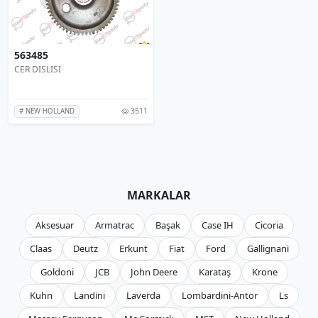
563485
CER DISLISI
3511
# NEW HOLLAND
MARKALAR
Aksesuar
Armatrac
Başak
Case IH
Cicoria
Claas
Deutz
Erkunt
Fiat
Ford
Gallignani
Goldoni
JCB
John Deere
Karataş
Krone
Kuhn
Landini
Laverda
Lombardini-Antor
Ls