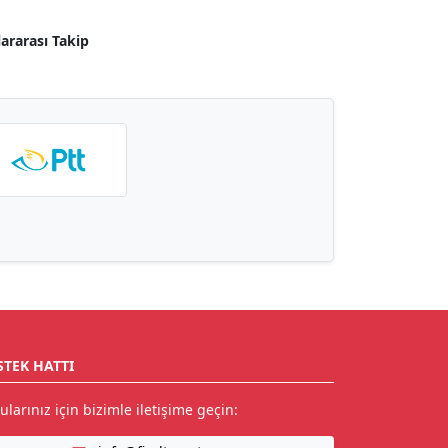
lararası Takip
STEK HATTI
ularınız için bizimle iletişime geçin: