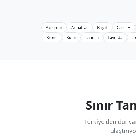
Aksesuar
Armatrac
Başak
Case IH
Krone
Kuhn
Landini
Laverda
Lo
Sınır T
Türkiye'den dünyanı
ulaştırıy