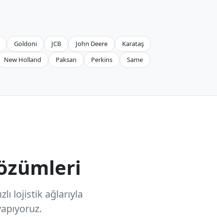
Goldoni
JCB
John Deere
Karataş
New Holland
Paksan
Perkins
Same
özümleri
ı lojistik ağlarıyla
apıyoruz.