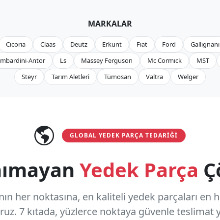
MARKALAR
Cicoria
Claas
Deutz
Erkunt
Fiat
Ford
Gallignani
mbardini-Antor
Ls
Massey Ferguson
Mc Cormıck
MST
Steyr
Tarım Aletleri
Tümosan
Valtra
Welger
GLOBAL YEDEK PARÇA TEDARIĞI
anımayan
Yedek Parça
Ç
n her noktasına, en kaliteli yedek parçaları en hızl
oruz.
7 kıtada, yüzlerce noktaya
güvenle teslimat y