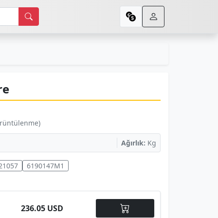
re
örüntülenme)
Ağırlık:
Kg
21057
6190147M1
236.05 USD