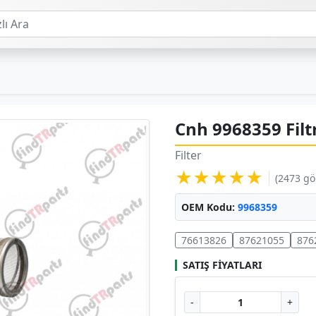
Cnh 9968359 Filt
Filter
★★★★★
(2473 g
OEM Kodu:
9968359
76613826
87621055
876
SATIŞ FIYATLARI
-
+