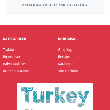
ANLAŞMALI LOJISTIK PARTNERLERIMIZ
KATEGORILER
KURUMSAL
Traktör
Giriş Yap
Biçerdöver
İletişim
Balya Makinesi
Kataloglar
Rulman & Kayış
Site Haritası