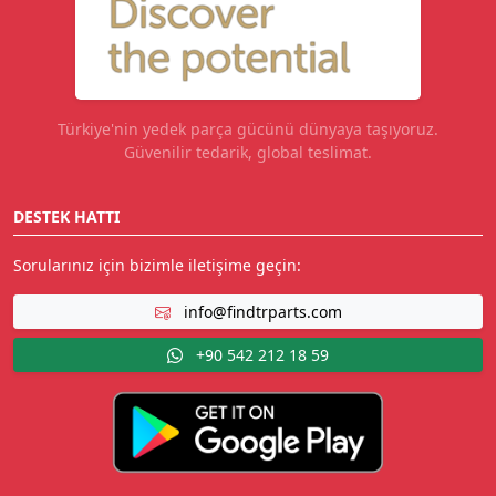
Türkiye'nin yedek parça gücünü dünyaya taşıyoruz.
Güvenilir tedarik, global teslimat.
DESTEK HATTI
Sorularınız için bizimle iletişime geçin:
info@findtrparts.com
+90 542 212 18 59