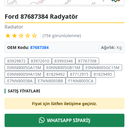
Ford 87687384 Radyatör
Radiator
★★☆☆☆
(754 görüntülenme)
OEM Kodu:
87687384
Ağırlık:
Kg
83929872
83972010
83993346
87767708
E0NN8005GA15M
E0NN8005GB15M
E0NN8005GC15M
E0NN8005HA15M
81829492
87712915
81829495
E7NN8005BA
E7NN8005BB
F1NN8005CA
SATIŞ FIYATLARI
Fiyat için lütfen iletişime geçiniz.
WHATSAPP SİPARİŞ