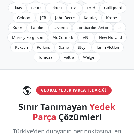
Claas
Deutz
Erkunt
Fiat
Ford
Gallignani
Goldoni
JCB
John Deere
Karataş
Krone
Kuhn
Landini
Laverda
Lombardini-Antor
Ls
Massey Ferguson
Mc Cormıck
MST
New Holland
Paksan
Perkins
Same
Steyr
Tarım Aletleri
Tümosan
Valtra
Welger
GLOBAL YEDEK PARÇA TEDARIĞI
Sınır Tanımayan
Yedek
Parça
Çözümleri
Türkiye'den dünyanın her noktasına, en